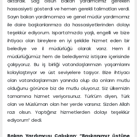
aktardık. Sağ olsun bakan yardımcımız gereken
hassasiyeti gösterdi ve hemen gerekli talimatları verdi.
Sayın bakan yardımcımıza ve genel müdür yardımcımız
ile daire başkanlarımıza da hassasiyetlerinden dolayı
teşekkür ediyorum. Isparta’mızda yaşlı, engelli ve bize
ihtiyacı olan bireylere en iyi şekilde hizmet eden bir
belediye ve il müdürlüğü olarak varız. Hem il
müdürlüğümüz hem de belediyemiz istişare içerisinde
çalışıyoruz. Bu iş birliği vatandaşlarımızın yaşamlarını
kolaylaştırıyor ve üst seviyelere taşıyor. Bize ihtiyacı
olan vatandaşlarımızın yanında olup da onların mutlu
olduğunu görünce biz de mutlu oluyoruz. Siz ülkemizin
tamamına hizmet veriyorsunuz. Türk’üm diyen, Türk
olan ve Müslüman olan her yerde varsınız. Sizden Allah
razı olsun. Yaptığınız hizmetlerden dolayı teşekkür
ediyorum” dedi.
Bakan Yardımcısı Çalışkan: “Başkanımız üstüne