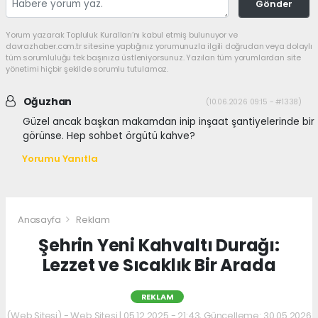
Gönder
Yorum yazarak Topluluk Kuralları’nı kabul etmiş bulunuyor ve
davrazhaber.com.tr sitesine yaptığınız yorumunuzla ilgili doğrudan veya dolaylı
tüm sorumluluğu tek başınıza üstleniyorsunuz. Yazılan tüm yorumlardan site
yönetimi hiçbir şekilde sorumlu tutulamaz.
Oğuzhan
(10.06.2026 09:15 - #1338)
Güzel ancak başkan makamdan inip inşaat şantiyelerinde bir
görünse. Hep sohbet örgütü kahve?
Yorumu Yanıtla
Anasayfa
Reklam
Şehrin Yeni Kahvaltı Durağı:
Lezzet ve Sıcaklık Bir Arada
REKLAM
(Web Sitesi) - Web Sitesi | 05.12.2025 - 21:43, Güncelleme: 30.05.2026