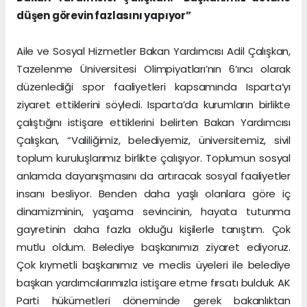
düşen görevin fazlasını yapıyor”
Aile ve Sosyal Hizmetler Bakan Yardımcısı Adil Çalışkan,
Tazelenme Üniversitesi Olimpiyatları’nın 6’ıncı olarak
düzenlediği spor faaliyetleri kapsamında Isparta’yı
ziyaret ettiklerini söyledi. Isparta’da kurumların birlikte
çalıştığını istişare ettiklerini belirten Bakan Yardımcısı
Çalışkan, “Valiliğimiz, belediyemiz, üniversitemiz, sivil
toplum kuruluşlarımız birlikte çalışıyor. Toplumun sosyal
anlamda dayanışmasını da artıracak sosyal faaliyetler
insanı besliyor. Benden daha yaşlı olanlara göre iç
dinamizminin, yaşama sevincinin, hayata tutunma
gayretinin daha fazla olduğu kişilerle tanıştım. Çok
mutlu oldum. Belediye başkanımızı ziyaret ediyoruz.
Çok kıymetli başkanımız ve meclis üyeleri ile belediye
başkan yardımcılarımızla istişare etme fırsatı bulduk. AK
Parti hükümetleri döneminde gerek bakanlıktan