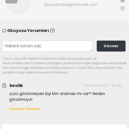
davrazhaber@hotmail.com
Okuyucu Yorumları
(1)
Gönder
Yorum yazarak Topluluk Kuralları’nı kabul etmiş bulunuyor ve
davrazhaber.com.tr sitesine yaptığınız yorumunuzla ilgili doğrudan veya dolaylı
tüm sorumluluğu tek başınıza üstleniyorsunuz. Yazılan tüm yorumlardan site
yönetimi hiçbir şekilde sorumlu tutulamaz.
besilik
(09.06.2026 15:07 - #1336)
yüzü görünmeyen kişi kim araması mı var? Neden
görünmüyor
Yorumu Yanıtla