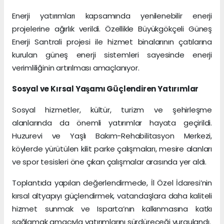
Enerji yatırımları kapsamında yenilenebilir enerji
projelerine ağırlık verildi. Özellikle Büyükgökçeli Güneş
Enerji Santrali projesi ile hizmet binalarının çatılarına
kurulan güneş enerji sistemleri sayesinde enerji
verimliliğinin artırılması amaçlanıyor.
Sosyal ve Kırsal Yaşamı Güçlendiren Yatırımlar
Sosyal hizmetler, kültür, turizm ve şehirleşme
alanlarında da önemli yatırımlar hayata geçirildi.
Huzurevi ve Yaşlı Bakım-Rehabilitasyon Merkezi,
köylerde yürütülen kilit parke çalışmaları, mesire alanları
ve spor tesisleri öne çıkan çalışmalar arasında yer aldı.
Toplantıda yapılan değerlendirmede, İl Özel İdaresi’nin
kırsal altyapıyı güçlendirmek, vatandaşlara daha kaliteli
hizmet sunmak ve Isparta’nın kalkınmasına katkı
sağlamak amacıyla yatırımlarını sürdüreceği vurgulandı.