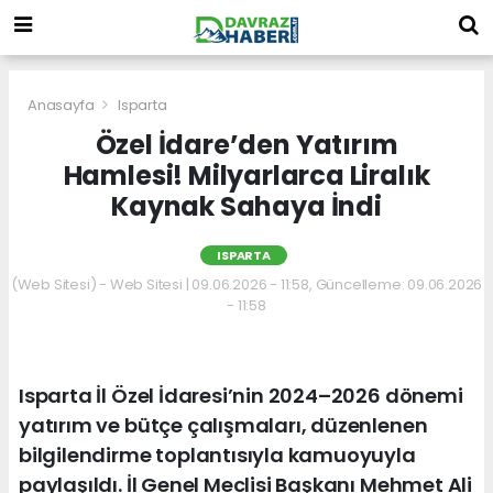
Anasayfa
Isparta
Özel İdare’den Yatırım
Hamlesi! Milyarlarca Liralık
Kaynak Sahaya İndi
ISPARTA
(Web Sitesi) - Web Sitesi | 09.06.2026 - 11:58, Güncelleme: 09.06.2026
- 11:58
Isparta İl Özel İdaresi’nin 2024–2026 dönemi
yatırım ve bütçe çalışmaları, düzenlenen
bilgilendirme toplantısıyla kamuoyuyla
paylaşıldı. İl Genel Meclisi Başkanı Mehmet Ali