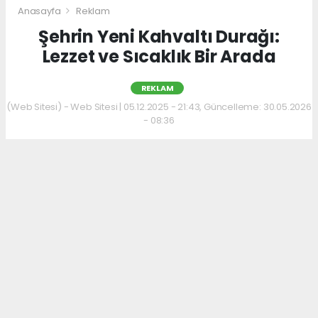
Anasayfa
Reklam
Şehrin Yeni Kahvaltı Durağı:
Lezzet ve Sıcaklık Bir Arada
REKLAM
(Web Sitesi) - Web Sitesi | 05.12.2025 - 21:43, Güncelleme: 30.05.2026
- 08:36
Kahvaltı kültürünü sevenler için keyifli bir
adres daha hizmet veriyor. Menüde; hakiki
kelle paça, mercimek ve ezogelin çorbaları ile
güne sıcak bir başlangıç yapılabiliyor.
Çorbalara eşlik eden tost, kumru ve gözleme
çeşitleri ise hem pratik hem de lezzetli
seçenekler sunuyor.