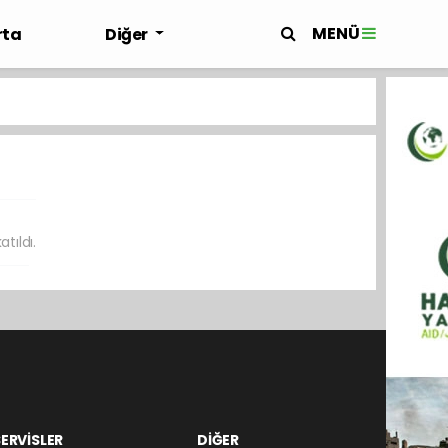
MENÜ
rta
Diğer
atıldı.
ERVİSLER
DİĞER