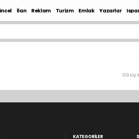
ncel
İlan
Reklam
Turizm
Emlak
Yazarlar
Ispa
Gündem
109 kişi k
KATEGORİLER
S