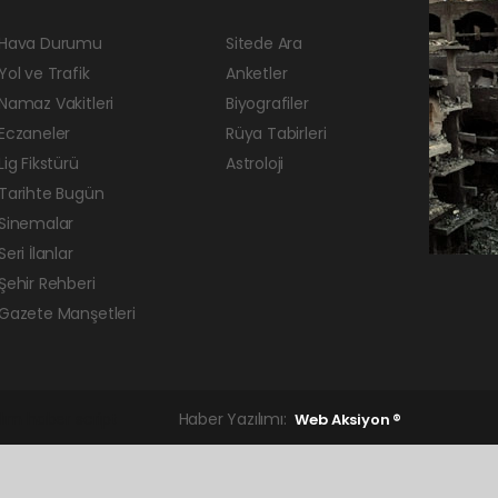
Hava Durumu
Sitede Ara
Yol ve Trafik
Anketler
Namaz Vakitleri
Biyografiler
Eczaneler
Rüya Tabirleri
Lig Fikstürü
Astroloji
Tarihte Bugün
Sinemalar
Seri İlanlar
Şehir Rehberi
Gazete Manşetleri
lım
haber script
Haber Yazılımı:
Web Aksiyon ®