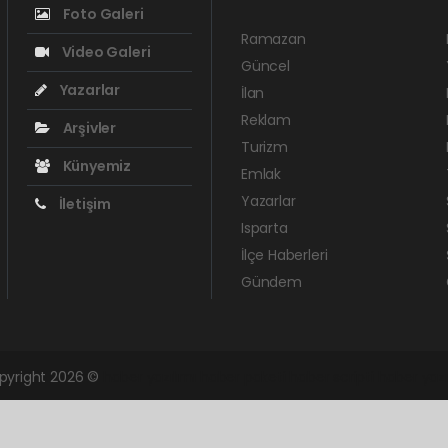
Foto Galeri
Ramazan
Video Galeri
Güncel
Yazarlar
İlan
Reklam
Arşivler
Turizm
Künyemiz
Emlak
Yazarlar
İletişim
Isparta
İlçe Haberleri
Gündem
opyright 2026 ©
haber yazılımı
haber paketi
haber scripti
haber yazı