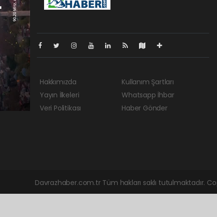
Hakkımızda
Kullanım Şartları
Yayın İlkeleri
Whatsapp İhbar
Veri Politikası
Haber Gönder
Davrazhaber.com.tr Tüm hakları saklı tutulmaktadır. C