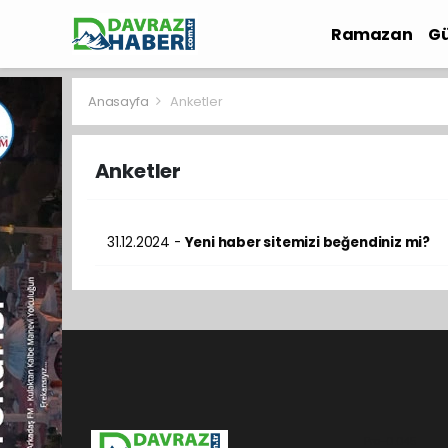
Ramazan
Gü
İlçe Haberleri
Anasayfa
Anketler
Anketler
31.12.2024 -
Yeni haber sitemizi beğendiniz mi?
Pro-0.045