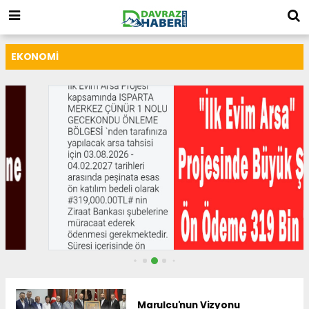
EKONOMI
Marulcu'nun Vizyonu