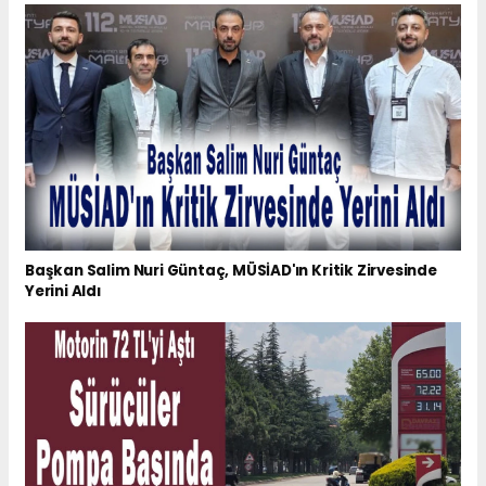
Başkan Salim Nuri Güntaç, MÜSİAD'ın Kritik Zirvesinde
Yerini Aldı