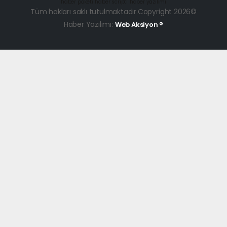
haber paketi
haber scripti
haber yazılımı
Tüm hakları saklı tutulmaktadır.Copyright 2026©
Haber Yazılımı:
Web Aksiyon ®