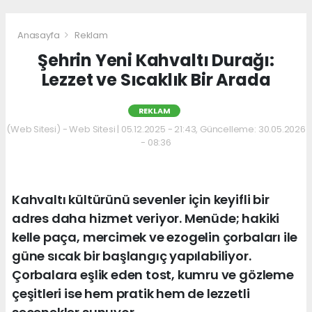
Anasayfa
Reklam
Şehrin Yeni Kahvaltı Durağı:
Lezzet ve Sıcaklık Bir Arada
REKLAM
(Web Sitesi) - Web Sitesi | 05.12.2025 - 21:43, Güncelleme: 30.05.2026
- 08:36
Kahvaltı kültürünü sevenler için keyifli bir
adres daha hizmet veriyor. Menüde; hakiki
kelle paça, mercimek ve ezogelin çorbaları ile
güne sıcak bir başlangıç yapılabiliyor.
Çorbalara eşlik eden tost, kumru ve gözleme
çeşitleri ise hem pratik hem de lezzetli