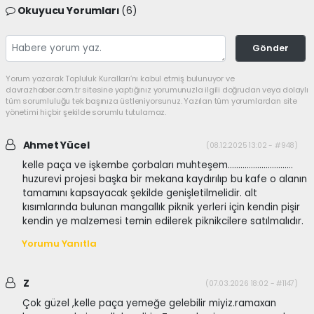
Okuyucu Yorumları
(6)
Gönder
Yorum yazarak Topluluk Kuralları’nı kabul etmiş bulunuyor ve
davrazhaber.com.tr sitesine yaptığınız yorumunuzla ilgili doğrudan veya dolaylı
tüm sorumluluğu tek başınıza üstleniyorsunuz. Yazılan tüm yorumlardan site
yönetimi hiçbir şekilde sorumlu tutulamaz.
Ahmet Yücel
(08.12.2025 13:02 - #948)
kelle paça ve işkembe çorbaları muhteşem...............................
huzurevi projesi başka bir mekana kaydırılıp bu kafe o alanın
tamamını kapsayacak şekilde genişletilmelidir. alt
kısımlarında bulunan mangallık piknik yerleri için kendin pişir
kendin ye malzemesi temin edilerek piknikcilere satılmalıdır.
Yorumu Yanıtla
Z
(07.03.2026 18:02 - #1147)
Çok güzel ,kelle paça yemeğe gelebilir miyiz.ramaxan