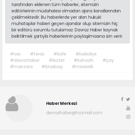
tarafından eklenen tüm haberler, sitemizin
editörlerinin müdahalesi olmadan ajans kanallarından
çekilmektedir. Bu haberlerde yer alan hukuki
muhataplar haberi geçen ajanslar olup sitemizin hiç
bir editörü sorumlu tutulamaz. Davraz Haber kaynak
belirtilmek şartıyla haberlerinin paylaşılmasına izin verir.
#sav
#teras
#kafe
#belediye
#davrazhaber
#lezzet
#kahvaltı
#çay
#manzara
#kirsebaşı
#mesirelik
Haber Merkezi
davrazhaber@hotmail.com