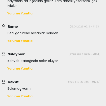
bayramın da inşaallah geliriz. Tam adresi yazarsanız çok
iyiolur
Yorumu Yanıtla
Ramo
(16.04.2026 02:19 - #1231)
Beni götürene hesaplar benden
Yorumu Yanıtla
Süleyman
(22.04.2026 20:34 - #1241)
Kahvaltı tabağında neler oluyor
Yorumu Yanıtla
Davut
(22.04.2026 21:06 - #1242)
Bulamaç varmı
Yorumu Yanıtla