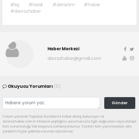
#kış
#lastik
#denetim
#haber
#davrazhaber
Haber Merkezi
davrazhaber@gmail.com
Okuyucu Yorumları
(0)
Gönder
Yorum yazarak Topluluk Kuralları’nı kabul etmiş bulunuyor ve
davrazhaber.com.tr sitesine yaptığınız yorumunuzla ilgili doğrudan veya dolaylı
tüm sorumluluğu tek başınıza üstleniyorsunuz. Yazılan tüm yorumlardan site
yönetimi hiçbir şekilde sorumlu tutulamaz.