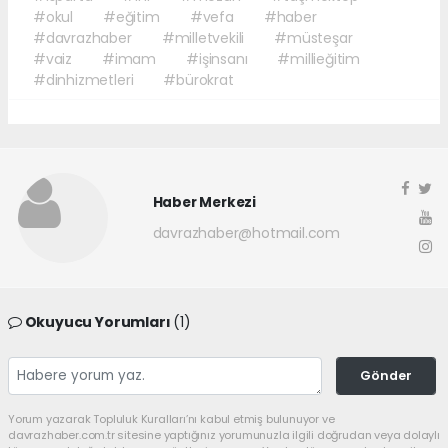
#okul
#eğitim
#vefa
#haber
#davrazhaber
#milletvekili
#müsteşar
#vaiz
#imam
#işinsanı
#millieğitim
#dinhizmetleri
#bürokrat
Haber Merkezi
davrazhaber@hotmail.com
Okuyucu Yorumları
(1)
Gönder
Yorum yazarak Topluluk Kuralları’nı kabul etmiş bulunuyor ve
davrazhaber.com.tr sitesine yaptığınız yorumunuzla ilgili doğrudan veya dolaylı