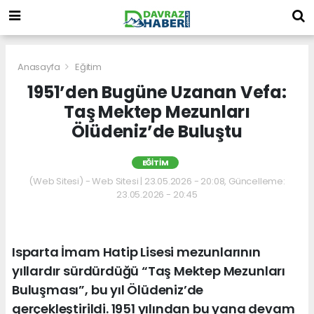
Anasayfa
Eğitim
1951’den Bugüne Uzanan Vefa:
Taş Mektep Mezunları
Ölüdeniz’de Buluştu
EĞITIM
(Web Sitesi) - Web Sitesi | 23.05.2026 - 20:08, Güncelleme:
23.05.2026 - 20:45
Isparta İmam Hatip Lisesi mezunlarının
yıllardır sürdürdüğü “Taş Mektep Mezunları
Buluşması”, bu yıl Ölüdeniz’de
gerçekleştirildi. 1951 yılından bu yana devam