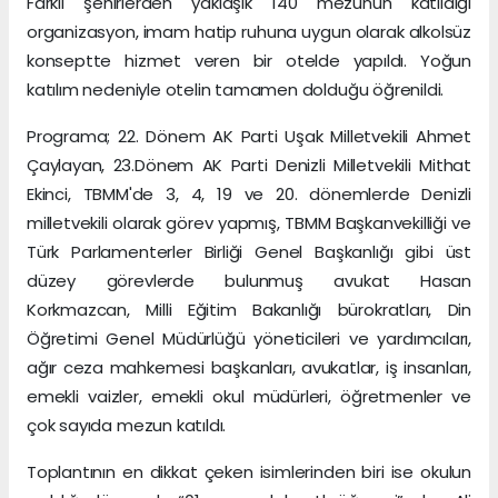
Farklı şehirlerden yaklaşık 140 mezunun katıldığı
organizasyon, imam hatip ruhuna uygun olarak alkolsüz
konseptte hizmet veren bir otelde yapıldı. Yoğun
katılım nedeniyle otelin tamamen dolduğu öğrenildi.
Programa; 22. Dönem AK Parti Uşak Milletvekili Ahmet
Çaylayan, 23.Dönem AK Parti Denizli Milletvekili Mithat
Ekinci, TBMM'de 3, 4, 19 ve 20. dönemlerde Denizli
milletvekili olarak görev yapmış, TBMM Başkanvekilliği ve
Türk Parlamenterler Birliği Genel Başkanlığı gibi üst
düzey görevlerde bulunmuş avukat Hasan
Korkmazcan, Milli Eğitim Bakanlığı bürokratları, Din
Öğretimi Genel Müdürlüğü yöneticileri ve yardımcıları,
ağır ceza mahkemesi başkanları, avukatlar, iş insanları,
emekli vaizler, emekli okul müdürleri, öğretmenler ve
çok sayıda mezun katıldı.
Toplantının en dikkat çeken isimlerinden biri ise okulun