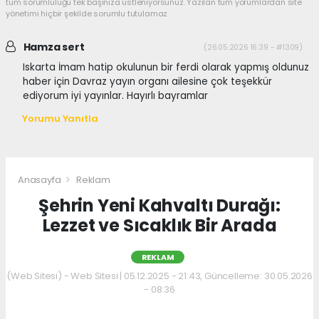
tüm sorumluluğu tek başınıza üstleniyorsunuz. Yazılan tüm yorumlardan site
yönetimi hiçbir şekilde sorumlu tutulamaz.
Hamza sert
(26.05.2026 16:39 - #1309)
Iskarta İmam hatip okulunun bir ferdi olarak yapmış oldunuz
haber için Davraz yayın organı ailesine çok teşekkür
ediyorum iyi yayınlar. Hayırlı bayramlar
Yorumu Yanıtla
Anasayfa
Reklam
Şehrin Yeni Kahvaltı Durağı:
Lezzet ve Sıcaklık Bir Arada
REKLAM
(Web Sitesi) - Web Sitesi | 05.12.2025 - 21:43, Güncelleme: 30.05.2026
- 08:36