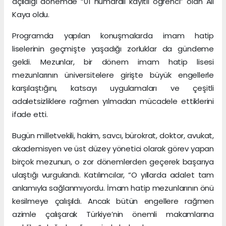
açıldığı dönemde “01 numaralı kayıtlı öğrenci” olan Ali
Kaya oldu.
Programda yapılan konuşmalarda imam hatip
liselerinin geçmişte yaşadığı zorluklar da gündeme
geldi. Mezunlar, bir dönem imam hatip lisesi
mezunlarının üniversitelere girişte büyük engellerle
karşılaştığını, katsayı uygulamaları ve çeşitli
adaletsizliklere rağmen yılmadan mücadele ettiklerini
ifade etti.
Bugün milletvekili, hakim, savcı, bürokrat, doktor, avukat,
akademisyen ve üst düzey yönetici olarak görev yapan
birçok mezunun, o zor dönemlerden geçerek başarıya
ulaştığı vurgulandı. Katılımcılar, “O yıllarda adalet tam
anlamıyla sağlanmıyordu. İmam hatip mezunlarının önü
kesilmeye çalışıldı. Ancak bütün engellere rağmen
azimle çalışarak Türkiye’nin önemli makamlarına