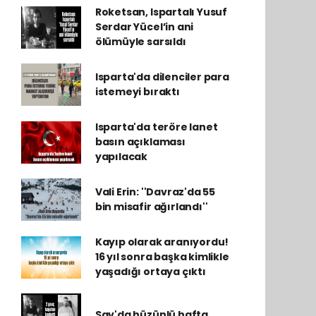
Roketsan, Ispartalı Yusuf
Serdar Yücel’in ani
ölümüyle sarsıldı
Isparta'da dilenciler para
istemeyi bıraktı
Isparta'da teröre lanet
basın açıklaması
yapılacak
Vali Erin: ''Davraz'da 55
bin misafir ağırlandı''
Kayıp olarak aranıyordu!
16 yıl sonra başka kimlikle
yaşadığı ortaya çıktı
Sav'da hüzünlü hafta