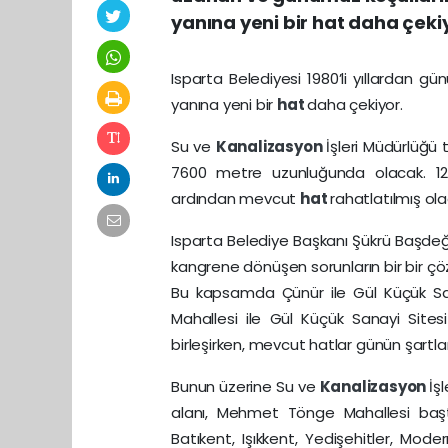
yanına yeni bir hat daha çeki
Isparta Belediyesi 1980’li yıllardan 
yanına yeni bir
hat
daha çekiyor.
Su ve
Kanalizasyon
İşleri Müdürlüğü 
7600 metre uzunluğunda olacak. 120
ardından mevcut
hat
rahatlatılmış ola
Isparta Belediye Başkanı Şükrü Başde
kangrene dönüşen sorunların bir bir çöz
Bu kapsamda Çünür ile Gül Küçük San
Mahallesi ile Gül Küçük Sanayi Sites
birleşirken, mevcut hatlar günün şartla
Bunun üzerine Su ve
Kanalizasyon
İş
alanı, Mehmet Tönge Mahallesi başta
Batıkent, Işıkkent, Yedişehitler, Mod