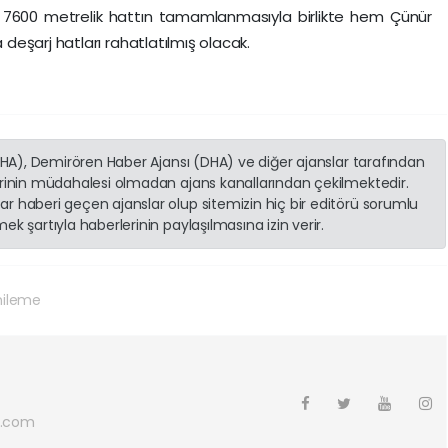
dı. 7600 metrelik hattın tamamlanmasıyla birlikte hem Çünür
eşarj hatları rahatlatılmış olacak.
(İHA), Demirören Haber Ajansı (DHA) ve diğer ajanslar tarafından
erinin müdahalesi olmadan ajans kanallarından çekilmektedir.
r haberi geçen ajanslar olup sitemizin hiç bir editörü sorumlu
k şartıyla haberlerinin paylaşılmasına izin verir.
ileme
l.com