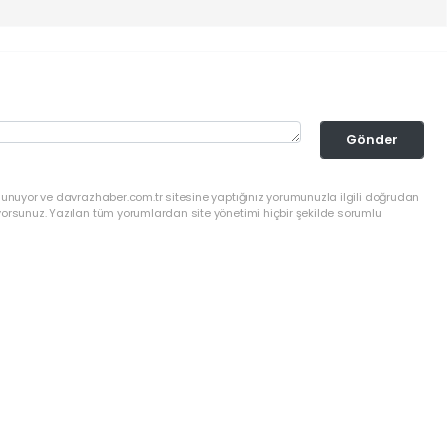
Gönder
lunuyor ve davrazhaber.com.tr sitesine yaptığınız yorumunuzla ilgili doğrudan
yorsunuz. Yazılan tüm yorumlardan site yönetimi hiçbir şekilde sorumlu