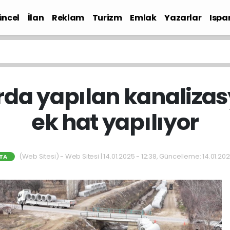
ncel
İlan
Reklam
Turizm
Emlak
Yazarlar
Ispa
Gündem
larda yapılan kanaliza
ek hat yapılıyor
(Web Sitesi) - Web Sitesi | 14.01.2025 - 12:38, Güncelleme: 14.01.202
RTA