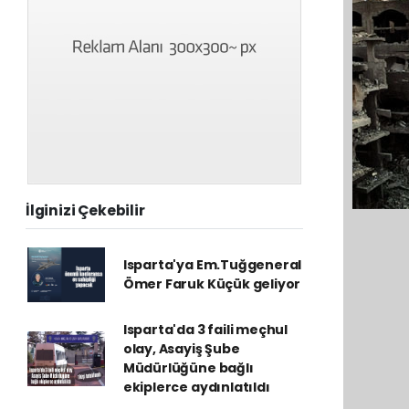
İlginizi Çekebilir
Isparta'ya Em.Tuğgeneral
Ömer Faruk Küçük geliyor
Isparta'da 3 faili meçhul
olay, Asayiş Şube
Müdürlüğüne bağlı
ekiplerce aydınlatıldı