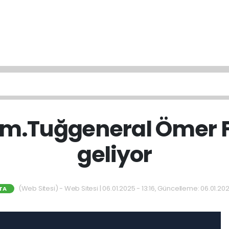
 Em.Tuğgeneral Ömer 
geliyor
(Web Sitesi) - Web Sitesi | 06.01.2025 - 13:16, Güncelleme: 06.01.202
TA