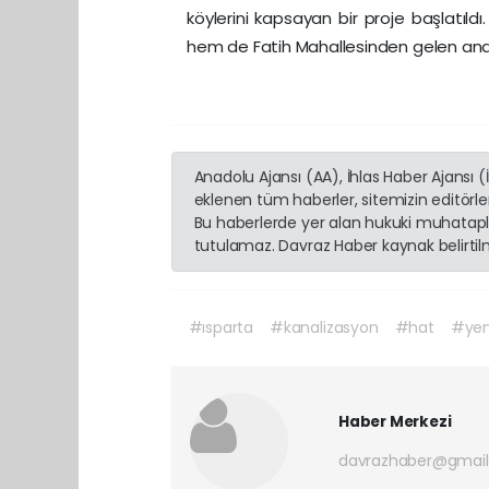
köylerini kapsayan bir proje başlatıl
hem de Fatih Mahallesinden gelen ana d
Anadolu Ajansı (AA), İhlas Haber Ajansı 
eklenen tüm haberler, sitemizin editörl
Bu haberlerde yer alan hukuki muhatapla
tutulamaz. Davraz Haber kaynak belirtilme
#ısparta
#kanalizasyon
#hat
#yen
Haber Merkezi
davrazhaber@gmai