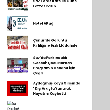
Sav Teras Kafe ile Güne
Lezzet Katın
Hotel Altuğ
Çünür’de Görüntü
Kirliliğine Hızlı Müdahale
Sav'da Farkındalık
Gecesi! Çocuklardan
Programın Devamı İçin
Çağrı
Aydoğmuş Köyü Girişinde
1 Kişi Araçta Yanarak
Hayatını Kaybetti