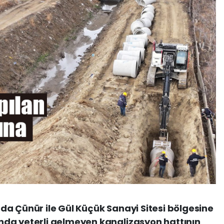
arda Çünür ile Gül Küçük Sanayi Sitesi bölgesine
da yeterli gelmeyen kanalizasyon hattının