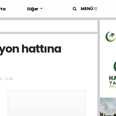
MENÜ
rta
Diğer
syon hattına
5 - 12:38