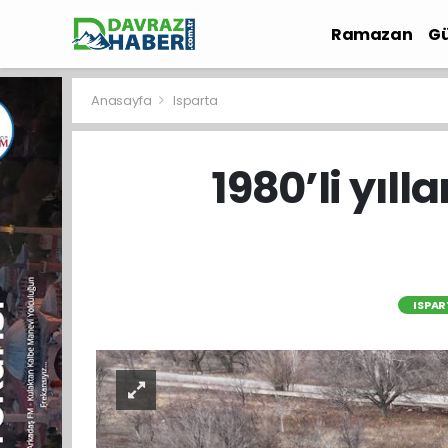
Ramazan
Gü
İlçe Haberleri
Anasayfa
Isparta
1980’li yıl
ISPA