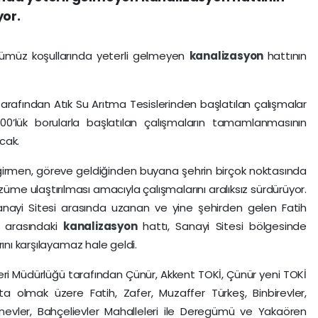
yor.
günümüz koşullarında yeterli gelmeyen
kanalizasyon
hattının
tarafından Atık Su Arıtma Tesislerinden başlatılan çalışmalar
0’lük borularla başlatılan çalışmaların tamamlanmasının
cak.
ğirmen, göreve geldiğinden buyana şehrin birçok noktasında
üme ulaştırılması amacıyla çalışmalarını aralıksız sürdürüyor.
ayi Sitesi arasında uzanan ve yine şehirden gelen Fatih
i arasındaki
kanalizasyon
hattı, Sanayi Sitesi bölgesinde
rını karşılayamaz hale geldi.
leri Müdürlüğü tarafından Çünür, Akkent TOKİ, Çünür yeni TOKİ
 olmak üzere Fatih, Zafer, Muzaffer Türkeş, Binbirevler,
ernevler, Bahçelievler Mahalleleri ile Deregümü ve Yakaören