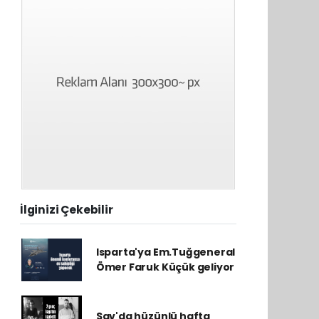
İlginizi Çekebilir
Isparta'ya Em.Tuğgeneral
Ömer Faruk Küçük geliyor
Sav'da hüzünlü hafta