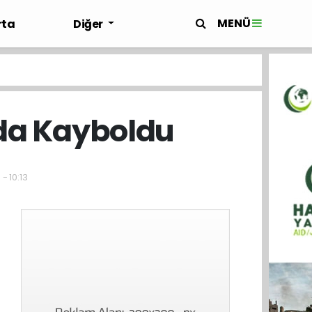
MENÜ
rta
Diğer
ında Kayboldu
- 10:13