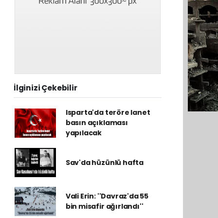
İlginizi Çekebilir
Isparta'da teröre lanet
basın açıklaması
yapılacak
Sav'da hüzünlü hafta
Vali Erin: ''Davraz'da 55
bin misafir ağırlandı''