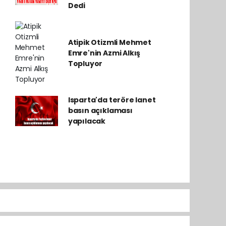
Dedi
Atipik Otizmli Mehmet
Emre'nin Azmi Alkış
Topluyor
Isparta'da teröre lanet
basın açıklaması
yapılacak