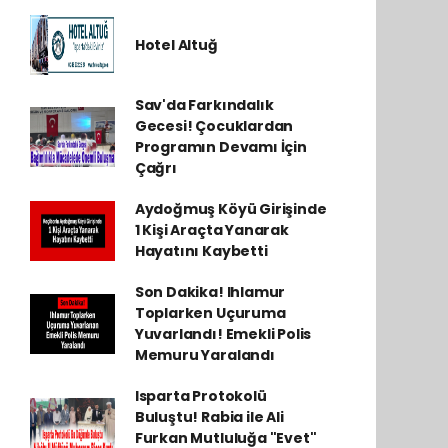
Hotel Altuğ
Sav'da Farkındalık
Gecesi! Çocuklardan
Programın Devamı İçin
Çağrı
Aydoğmuş Köyü Girişinde
1 Kişi Araçta Yanarak
Hayatını Kaybetti
Son Dakika! Ihlamur
Toplarken Uçuruma
Yuvarlandı! Emekli Polis
Memuru Yaralandı
Isparta Protokolü
Buluştu! Rabia ile Ali
Furkan Mutluluğa "Evet"