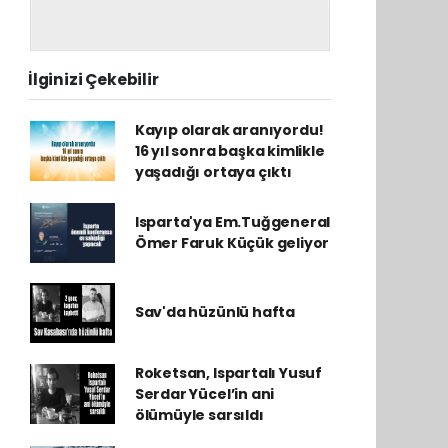
İlginizi Çekebilir
Kayıp olarak aranıyordu!
16 yıl sonra başka kimlikle
yaşadığı ortaya çıktı
Isparta'ya Em.Tuğgeneral
Ömer Faruk Küçük geliyor
Sav'da hüzünlü hafta
Roketsan, Ispartalı Yusuf
Serdar Yücel’in ani
ölümüyle sarsıldı