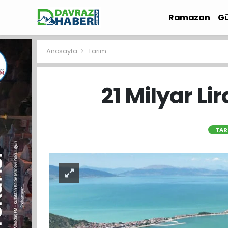
Ramazan
Gü
İlçe Haberleri
Anasayfa
Tarım
21 Milyar Li
TAR