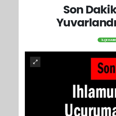
Son Daki
Yuvarlandı
İLÇE HABE