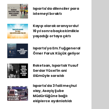
Isparta'da dilenciler para
istemeyi bıraktı
Kayıp olarak aranıyordu!
16 yıl sonra başka kimlikle
yaşadığı ortaya çıktı
Isparta'ya Em.Tuğgeneral
Ömer Faruk Küçük geliyor
Roketsan, Ispartalı Yusuf
Serdar Yücel’in ani
ölümüyle sarsıldı
Isparta'da 3 faili meçhul
olay, Asayiş Şube
Müdürlüğüne bağlı
ekiplerce aydınlatıldı