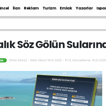
ncel
İlan
Reklam
Turizm
Emlak
Yazarlar
Ispa
Gündem
ralık Söz Gölün Sular
(Web Sitesi) - Web Sitesi | 19.10.2025 - 10:13, Güncelleme: 19.10.2025 
IM