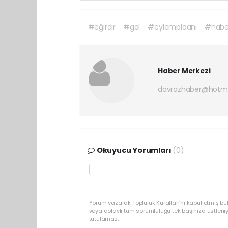
#eğirdir
#göl
#eylemplaanı
#habe
Haber Merkezi
davrazhaber@hotm
Okuyucu Yorumları
(0)
Yorum yazarak Topluluk Kuralları’nı kabul etmiş bu
veya dolaylı tüm sorumluluğu tek başınıza üstleni
tutulamaz.