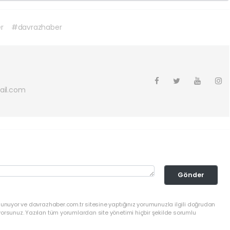
r
#davrazhaber
ail.com
Gönder
lunuyor ve davrazhaber.com.tr sitesine yaptığınız yorumunuzla ilgili doğrudan
yorsunuz. Yazılan tüm yorumlardan site yönetimi hiçbir şekilde sorumlu