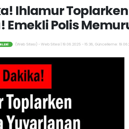
ka! Ihlamur Toplarke
! Emekli Polis Memur
(Web Sitesi) - Web Sitesi | 19.06.2025 - 15:36, Güncelleme: 19.06.
RLERI