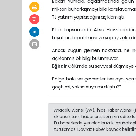
Bakan Yumaklı, açıklamasında gölün su
miktarı buharlaşmayı bile karşılayamadı
TL yatırım yapılacağını açıklamıştı.
Plan kapsamında Aksu Havzası’ndan s
kuyuların kapatılması ve yapay zekâ des
Ancak bugün gelinen noktada, ne iha
açıklanmış bir bilgi bulunmuyor.
Eğirdir
Gölü’nde su seviyesi düşmeye de
Bölge halkı ve çevreciler ise aynı sor
geçti mi, yoksa suya mı düştü?”
Anadolu Ajansı (AA), İhlas Haber Ajansı 
eklenen tüm haberler, sitemizin editörl
Bu haberlerde yer alan hukuki muhatapla
tutulamaz. Davraz Haber kaynak belirtilme