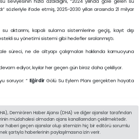
 seviyesinin hızla azaldığını, “2024 yılında göle gelen su
” sözleriyle ifade etmiş, 2025-2030 yılları arasında 21 milyar
u aktarımı, kapalı sulama sistemlerine geçiş, kayıt dışı
tekli su yönetimi sistemi gibi hedefler sıralanmıştı.
le süreci, ne de altyapı çalışmaları hakkında kamuoyuna
vam ediyor, kıyılar her geçen gün biraz daha çekiliyor.
uyu soruyor: “
Eğirdir
Gölü Su Eylem Planı gerçekten hayata
(İHA), Demirören Haber Ajansı (DHA) ve diğer ajanslar tarafından
erinin müdahalesi olmadan ajans kanallarından çekilmektedir.
r haberi geçen ajanslar olup sitemizin hiç bir editörü sorumlu
k şartıyla haberlerinin paylaşılmasına izin verir.