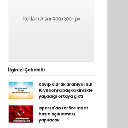
İlginizi Çekebilir
Kayıp olarak aranıyordu!
16 yıl sonra başka kimlikle
yaşadığı ortaya çıktı
Isparta'da teröre lanet
basın açıklaması
yapılacak