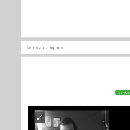
Anasayfa
Isparta
ISPAR