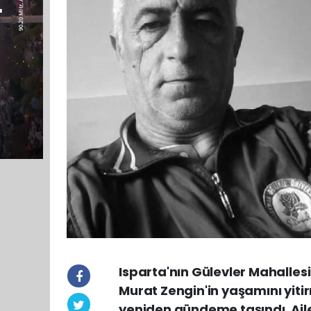
Isparta'nın Gülevler Mahalles
Murat Zengin'in yaşamını yitir
yeniden gündeme taşındı. Aile