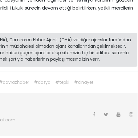
ldi. Hukuki sürecin devam ettiği belirtilirken, yetkili mercilerin
(İHA), Demirören Haber Ajansı (DHA) ve diğer ajanslar tarafından
erinin müdahalesi olmadan ajans kanallarından çekilmektedir.
r haberi geçen ajanslar olup sitemizin hiç bir editörü sorumlu
k şartıyla haberlerinin paylaşılmasına izin verir.
#davrazhaber
#dosya
#tepki
#cinayet
ail.com