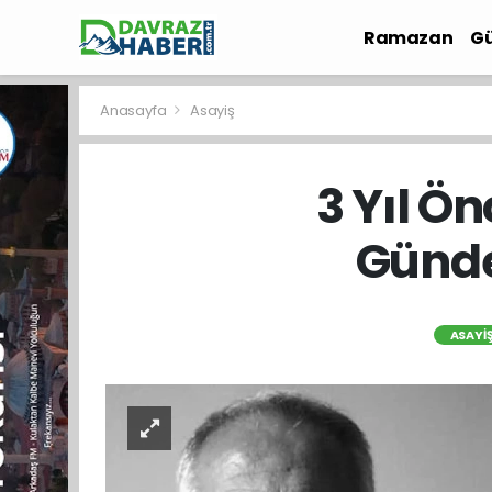
Ramazan
Gü
İlçe Haberleri
Anasayfa
Asayiş
3 Yıl Ö
Günde
ASAYI