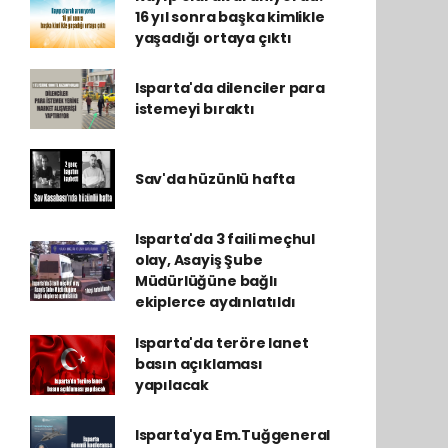
16 yıl sonra başka kimlikle
yaşadığı ortaya çıktı
Isparta'da dilenciler para
istemeyi bıraktı
Sav'da hüzünlü hafta
Isparta'da 3 faili meçhul
olay, Asayiş Şube
Müdürlüğüne bağlı
ekiplerce aydınlatıldı
Isparta'da teröre lanet
basın açıklaması
yapılacak
Isparta'ya Em.Tuğgeneral