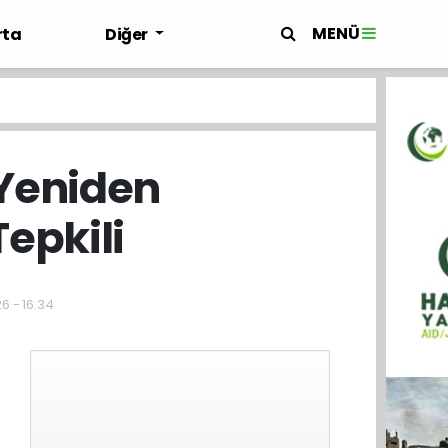
MENÜ
rta
Diğer
 Yeniden
epkili
6 - 16:34