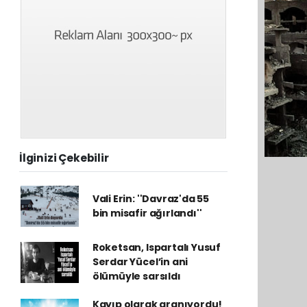
İlginizi Çekebilir
Vali Erin: ''Davraz'da 55
bin misafir ağırlandı''
Roketsan, Ispartalı Yusuf
Serdar Yücel’in ani
ölümüyle sarsıldı
Kayıp olarak aranıyordu!