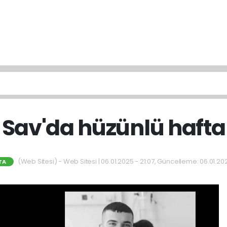
Sav'da hüzünlü hafta
(Web Sitesi) - Web Sitesi | 06.01.2025 - 21:07, Güncelleme: 06.01.202
TA