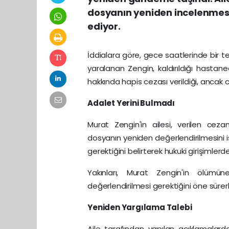
dosyanın yeniden incelenmesin
ediyor.
İddialara göre, gece saatlerinde bir t
yaralanan Zengin, kaldırıldığı hastan
hakkında hapis cezası verildiği, ancak
Adalet Yerini Bulmadı
Murat Zengin'in ailesi, verilen cez
dosyanın yeniden değerlendirilmesini is
gerektiğini belirterek hukuki girişimlerd
Yakınları, Murat Zengin'in ölüm
değerlendirilmesi gerektiğini öne sürer
Yeniden Yargılama Talebi
Aile tarafından yapılan açıklamalar