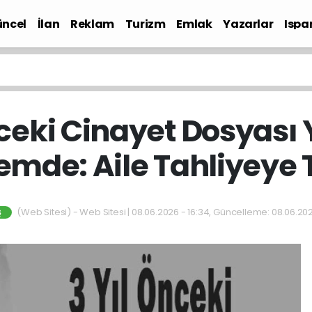
ncel
İlan
Reklam
Turizm
Emlak
Yazarlar
Ispa
Gündem
nceki Cinayet Dosyası
mde: Aile Tahliyeye T
(Web Sitesi) - Web Sitesi | 08.06.2026 - 16:34, Güncelleme: 08.06.202
Ş