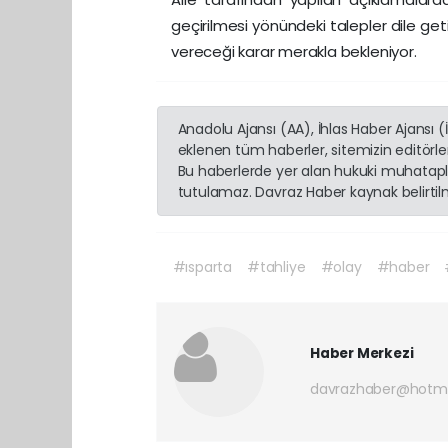
geçirilmesi yönündeki talepler dile getiri
vereceği karar merakla bekleniyor.
Anadolu Ajansı (AA), İhlas Haber Ajansı 
eklenen tüm haberler, sitemizin editörl
Bu haberlerde yer alan hukuki muhatapla
tutulamaz. Davraz Haber kaynak belirtilme
#ısparta
#tahliye
#olay
#haber
Haber Merkezi
davrazhaber@hotm