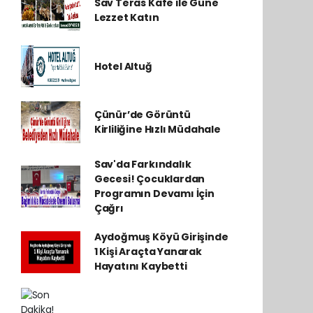
Sav Teras Kafe ile Güne
Lezzet Katın
Hotel Altuğ
Çünür’de Görüntü
Kirliliğine Hızlı Müdahale
Sav'da Farkındalık
Gecesi! Çocuklardan
Programın Devamı İçin
Çağrı
Aydoğmuş Köyü Girişinde
1 Kişi Araçta Yanarak
Hayatını Kaybetti