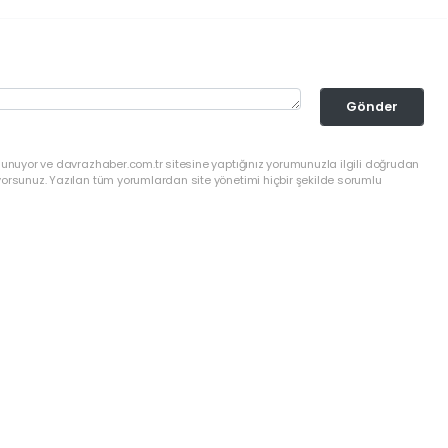
Gönder
lunuyor ve davrazhaber.com.tr sitesine yaptığınız yorumunuzla ilgili doğrudan
yorsunuz. Yazılan tüm yorumlardan site yönetimi hiçbir şekilde sorumlu