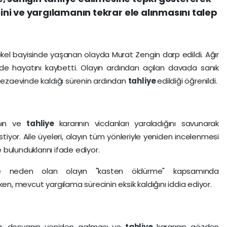
i ve yargılamanın tekrar ele alınmasını talep
ekel bayisinde yaşanan olayda Murat Zengin darp edildi. Ağır
ede hayatını kaybetti. Olayın ardından açılan davada sanık
 cezaevinde kaldığı sürenin ardından
tahliye
edildiği öğrenildi.
anın ve
tahliye
kararının vicdanları yaraladığını savunarak
tiyor. Aile üyeleri, olayın tüm yönleriyle yeniden incelenmesi
e bulunduklarını ifade ediyor.
üne neden olan olayın "kasten öldürme" kapsamında
ken, mevcut yargılama sürecinin eksik kaldığını iddia ediyor.
da, dosyanın yeniden açılması ve
tahliye
kararının gözden