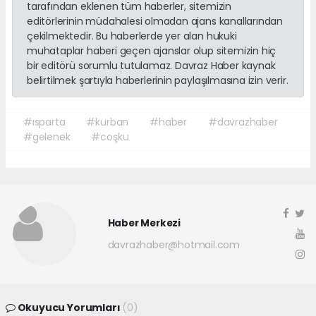
tarafından eklenen tüm haberler, sitemizin
editörlerinin müdahalesi olmadan ajans kanallarından
çekilmektedir. Bu haberlerde yer alan hukuki
muhataplar haberi geçen ajanslar olup sitemizin hiç
bir editörü sorumlu tutulamaz. Davraz Haber kaynak
belirtilmek şartıyla haberlerinin paylaşılmasına izin verir.
#ısparta
#kurban
#haber
#davrazhaber
#gelenek
#coşku
Haber Merkezi
davrazhaber@hotmail.com
Okuyucu Yorumları
(0)