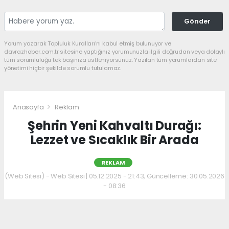
Gönder
Yorum yazarak Topluluk Kuralları’nı kabul etmiş bulunuyor ve
davrazhaber.com.tr sitesine yaptığınız yorumunuzla ilgili doğrudan veya dolaylı
tüm sorumluluğu tek başınıza üstleniyorsunuz. Yazılan tüm yorumlardan site
yönetimi hiçbir şekilde sorumlu tutulamaz.
Anasayfa
Reklam
Şehrin Yeni Kahvaltı Durağı:
Lezzet ve Sıcaklık Bir Arada
REKLAM
(Web Sitesi) - Web Sitesi | 05.12.2025 - 21:43, Güncelleme: 30.05.2026
- 08:36
Kahvaltı kültürünü sevenler için keyifli bir