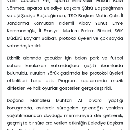
Valisi Abdullah Erin, Isparta Milletvekili Hasan Basri
Sönmez, Isparta Belediye Başkanı Şükrü Başdeğirmen
ve eşi Şadiye Başdeğirmen, ITSO Başkanı Metin Çelik, İl
Jandarma Komutanı Kıdemli Albay Yunus Emre
Karamanoğlu, İl Emniyet Müdürü Erdem Bildirici, SGK
Müdürü Bayram Balban, protokol üyeleri ve çok sayıda
vatandaş katıldı.
Etkinlik alanında çocuklar için balon park ve futbol
sahası kurulurken vatandaşlara çeşitli ikramlarda
bulunuldu. Kurulan Yörük çadırında ise protokol üyeleri
etkinlikleri takip etti. Program kapsamında müzik
dinletileri ve halk oyunları gösterileri gerçekleştirildi.
Doğancı Mahallesi Muhtarı Ali Divarcı yaptığı
konuşmada, asırlardır süregelen geleneğin yeniden
yaşatılmasından duyduğu memnuniyeti dile getirerek,
geçmişte bir süre ara verilen etkinliğin Belediye Başkanı