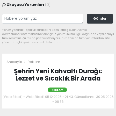
Okuyucu Yorumları
(0)
Gönder
Yorum yazarak Topluluk Kuralları’nı kabul etmiş bulunuyor ve
davrazhaber.com.tr sitesine yaptığınız yorumunuzla ilgili doğrudan veya dolaylı
tüm sorumluluğu tek başınıza üstleniyorsunuz. Yazılan tüm yorumlardan site
yönetimi hiçbir şekilde sorumlu tutulamaz.
Anasayfa
Reklam
Şehrin Yeni Kahvaltı Durağı:
Lezzet ve Sıcaklık Bir Arada
REKLAM
(Web Sitesi) - Web Sitesi | 05.12.2025 - 21:43, Güncelleme: 30.05.2026
- 08:36