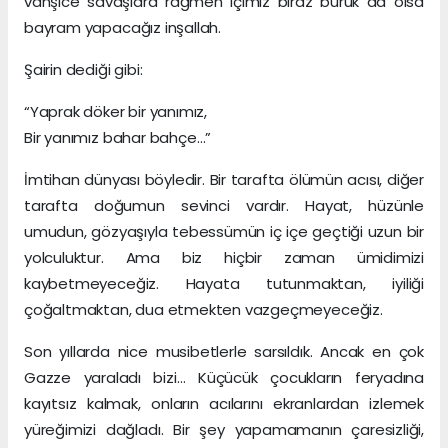
vahşice savaşlara rağmen içimiz biraz buruk da olsa
bayram yapacağız inşallah.
Şairin dediği gibi:
“Yaprak döker bir yanımız,
Bir yanımız bahar bahçe…”
İmtihan dünyası böyledir. Bir tarafta ölümün acısı, diğer
tarafta doğumun sevinci vardır. Hayat, hüzünle
umudun, gözyaşıyla tebessümün iç içe geçtiği uzun bir
yolculuktur. Ama biz hiçbir zaman ümidimizi
kaybetmeyeceğiz. Hayata tutunmaktan, iyiliği
çoğaltmaktan, dua etmekten vazgeçmeyeceğiz.
Son yıllarda nice musibetlerle sarsıldık. Ancak en çok
Gazze yaraladı bizi… Küçücük çocukların feryadına
kayıtsız kalmak, onların acılarını ekranlardan izlemek
yüreğimizi dağladı. Bir şey yapamamanın çaresizliği,