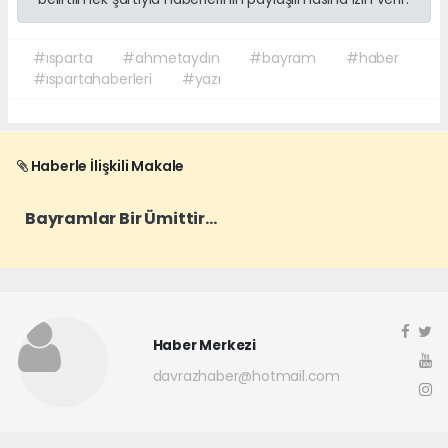
#ısparta
#ahmetaydın
#bayram
#haber
#ıspartahaberleri
#yazı
Haberle İlişkili Makale
Bayramlar Bir Ümittir…
Haber Merkezi
davrazhaber@hotmail.com