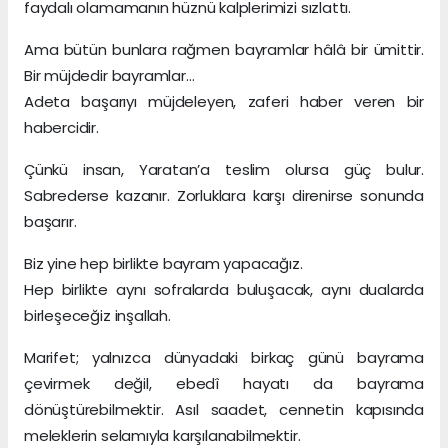
faydalı olamamanın hüznü kalplerimizi sızlattı.
Ama bütün bunlara rağmen bayramlar hâlâ bir ümittir.
Bir müjdedir bayramlar…
Adeta başarıyı müjdeleyen, zaferi haber veren bir
habercidir.
Çünkü insan, Yaratan’a teslim olursa güç bulur.
Sabrederse kazanır. Zorluklara karşı direnirse sonunda
başarır.
Biz yine hep birlikte bayram yapacağız.
Hep birlikte aynı sofralarda buluşacak, aynı dualarda
birleşeceğiz inşallah.
Marifet; yalnızca dünyadaki birkaç günü bayrama
çevirmek değil, ebedî hayatı da bayrama
dönüştürebilmektir. Asıl saadet, cennetin kapısında
meleklerin selamıyla karşılanabilmektir.