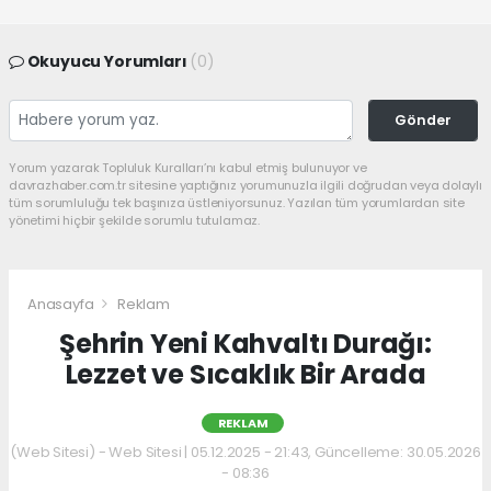
Okuyucu Yorumları
(0)
Gönder
Yorum yazarak Topluluk Kuralları’nı kabul etmiş bulunuyor ve
davrazhaber.com.tr sitesine yaptığınız yorumunuzla ilgili doğrudan veya dolaylı
tüm sorumluluğu tek başınıza üstleniyorsunuz. Yazılan tüm yorumlardan site
yönetimi hiçbir şekilde sorumlu tutulamaz.
Anasayfa
Reklam
Şehrin Yeni Kahvaltı Durağı:
Lezzet ve Sıcaklık Bir Arada
REKLAM
(Web Sitesi) - Web Sitesi | 05.12.2025 - 21:43, Güncelleme: 30.05.2026
- 08:36