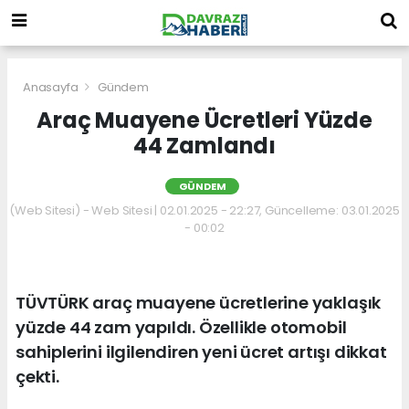
Anasayfa
Gündem
Araç Muayene Ücretleri Yüzde
44 Zamlandı
GÜNDEM
(Web Sitesi) - Web Sitesi | 02.01.2025 - 22:27, Güncelleme: 03.01.2025
- 00:02
TÜVTÜRK araç muayene ücretlerine yaklaşık
yüzde 44 zam yapıldı. Özellikle otomobil
sahiplerini ilgilendiren yeni ücret artışı dikkat
çekti.