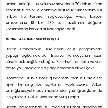
Bakan Uraloğlu, “Bu yolumuz sayesinde 70 dakika süren
seyahat süresini 55 dakikaya düşürdük. Yıllık toplam 831
milyon lira tasarruf sağlayacağız. Ayrıca karbon
emisyonunu 18 bin 439 ton azaltarak doğanın
korunmasına katkıda bulunacağız.” dedi.
ISPARTA GÜNDEMDEN DÜŞTÜ
Bakan Uraloğlu’nun Burdur’daki açılış programında
yaptığı açıklamalarda, Isparta kamuoyunun uzun
süredir beklediği Dereboğazı Yolu, hızlı tren hattı ve yeni
çevre yolu projelerine hiç değinmemesi dikkat çekti.
Isparta’da uzun süredir gündemde olan bu projelere
ilişkin herhangi bir açıklama yapılmazken, Bakan
Uraloğlu sosyal medya hesabından yaptığı paylaşımda
ise yalnızca “Güller Ekspresi”ne vurgu yaptı.
Bakan paylaşımında şu ifadeleri kullandı: “Isparta’nın