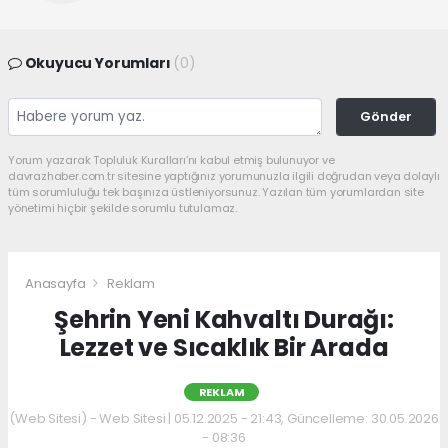
Okuyucu Yorumları
(0)
Gönder
Yorum yazarak Topluluk Kuralları’nı kabul etmiş bulunuyor ve
davrazhaber.com.tr sitesine yaptığınız yorumunuzla ilgili doğrudan veya dolaylı
tüm sorumluluğu tek başınıza üstleniyorsunuz. Yazılan tüm yorumlardan site
yönetimi hiçbir şekilde sorumlu tutulamaz.
Anasayfa
Reklam
Şehrin Yeni Kahvaltı Durağı:
Lezzet ve Sıcaklık Bir Arada
REKLAM
(Web Sitesi) - Web Sitesi | 05.12.2025 - 21:43, Güncelleme: 30.05.2026
- 08:36