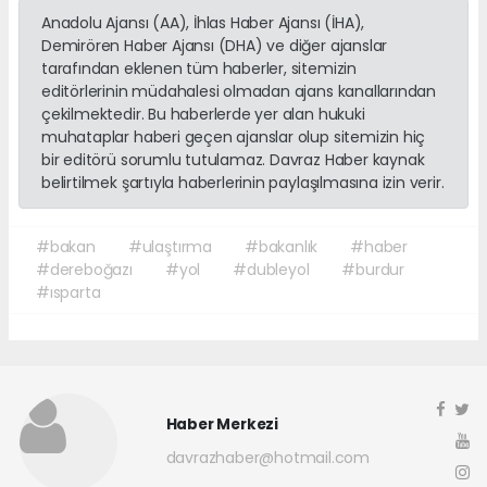
Anadolu Ajansı (AA), İhlas Haber Ajansı (İHA),
Demirören Haber Ajansı (DHA) ve diğer ajanslar
tarafından eklenen tüm haberler, sitemizin
editörlerinin müdahalesi olmadan ajans kanallarından
çekilmektedir. Bu haberlerde yer alan hukuki
muhataplar haberi geçen ajanslar olup sitemizin hiç
bir editörü sorumlu tutulamaz. Davraz Haber kaynak
belirtilmek şartıyla haberlerinin paylaşılmasına izin verir.
#bakan
#ulaştırma
#bakanlık
#haber
#dereboğazı
#yol
#dubleyol
#burdur
#ısparta
Haber Merkezi
davrazhaber@hotmail.com