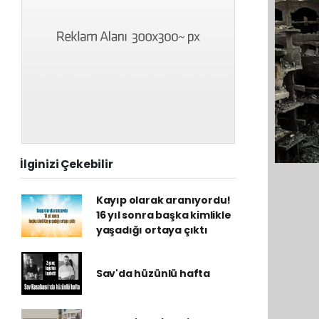
İlginizi Çekebilir
Kayıp olarak aranıyordu!
16 yıl sonra başka kimlikle
yaşadığı ortaya çıktı
Sav'da hüzünlü hafta