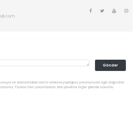
ail.com
Gönder
lunuyor ve davrazhaber.com.tr sitesine yaptığınız yorumunuzla ilgili doğrudan
yorsunuz. Yazılan tüm yorumlardan site yönetimi hiçbir şekilde sorumlu