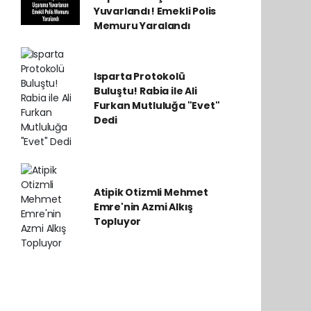
Yuvarlandı! Emekli Polis
Memuru Yaralandı
Isparta Protokolü
Buluştu! Rabia ile Ali
Furkan Mutluluğa "Evet"
Dedi
Atipik Otizmli Mehmet
Emre'nin Azmi Alkış
Topluyor