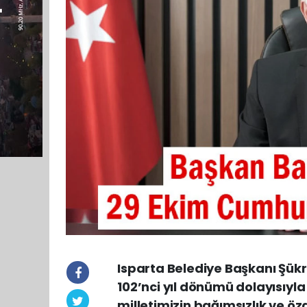
Isparta Belediye Başkanı Şük
102’nci yıl dönümü dolayısıyl
milletimizin bağımsızlık ve ö