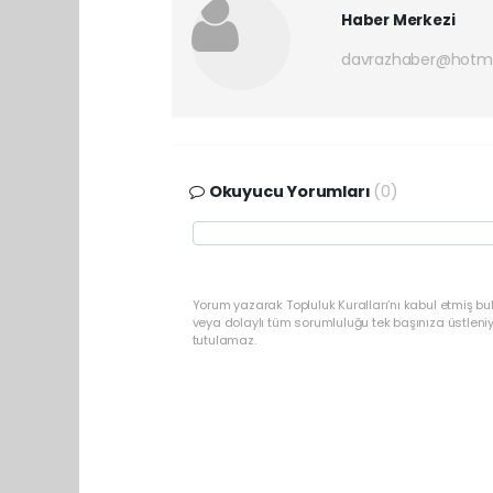
Haber Merkezi
davrazhaber@hotm
Okuyucu Yorumları
(0)
Yorum yazarak Topluluk Kuralları’nı kabul etmiş bu
veya dolaylı tüm sorumluluğu tek başınıza üstleni
tutulamaz.