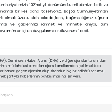
huriyetimizin 102’nci yıl dönümünde, milletimizin birlik ve
ancımızı bir kez daha tazeliyoruz. Başta Cumhuriyetimizin
 olmak üzere, silah arkadaşlarını, bağımsızlığımız uğruna
mizi ve gazilerimizi rahmet ve minnetle anıyor, tüm
yramı’nı en içten duygularımla kutluyorum.” dedi.
(İHA), Demirören Haber Ajansı (DHA) ve diğer ajanslar tarafından
erinin müdahalesi olmadan ajans kanallarından çekilmektedir.
r haberi geçen ajanslar olup sitemizin hiç bir editörü sorumlu
k şartıyla haberlerinin paylaşılmasına izin verir.
başkan