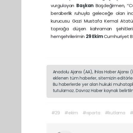
vurgulayan
Başkan
Başdeğirmen, “Cum
beraberlik ruhuyla geleceğe olan in
kurucusu Gazi Mustafa Kemal Atatürk
toprağa düşen kahraman şehitleri
hemşehrilerimin
29
Ekim
Cumhuriyet Ba
Anadolu Ajansı (AA), İhlas Haber Ajansı 
eklenen tüm haberler, sitemizin editörl
Bu haberlerde yer alan hukuki muhatapla
tutulamaz. Davraz Haber kaynak belirtilme
#29
#ekim
#ısparta
#kutlama
#