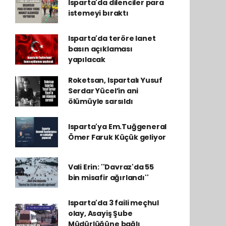
Isparta'da dilenciler para
istemeyi bıraktı
Isparta'da teröre lanet
basın açıklaması
yapılacak
Roketsan, Ispartalı Yusuf
Serdar Yücel’in ani
ölümüyle sarsıldı
Isparta'ya Em.Tuğgeneral
Ömer Faruk Küçük geliyor
Vali Erin: ''Davraz'da 55
bin misafir ağırlandı''
Isparta'da 3 faili meçhul
olay, Asayiş Şube
Müdürlüğüne bağlı