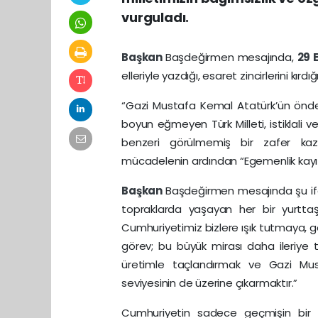
vurguladı.
Başkan
Başdeğirmen mesajında,
29
elleriyle yazdığı, esaret zincirlerini kır
“Gazi Mustafa Kemal Atatürk’ün önder
boyun eğmeyen Türk Milleti, istiklali 
benzeri görülmemiş bir zafer kaz
mücadelenin ardından “Egemenlik kayıtsız
Başkan
Başdeğirmen mesajında şu ifad
topraklarda yaşayan her bir yurttaşı
Cumhuriyetimiz bizlere ışık tutmaya,
görev; bu büyük mirası daha ileriye t
üretimle taçlandırmak ve Gazi Mus
seviyesinin de üzerine çıkarmaktır.”
Cumhuriyetin sadece geçmişin bir 