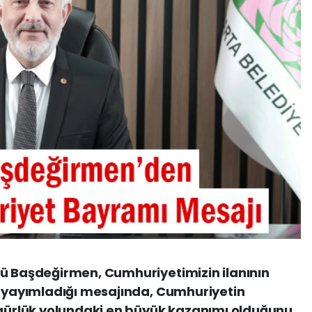
rü Başdeğirmen, Cumhuriyetimizin ilanının
a yayımladığı mesajında, Cumhuriyetin
zgürlük yolundaki en büyük kazanımı olduğunu