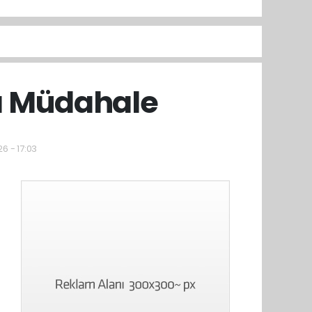
lı Müdahale
6 - 17:03