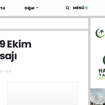
MENÜ
rta
Diğer
9 Ekim
sajı
5 - 10:15