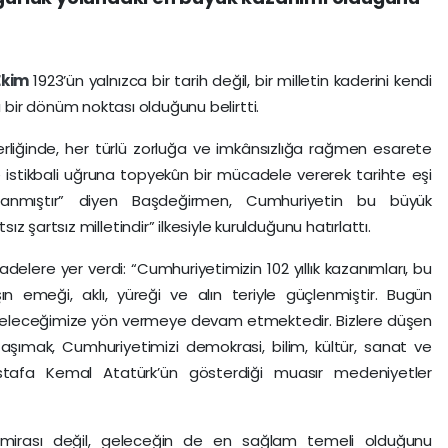
Ekim
1923’ün yalnızca bir tarih değil, bir milletin kaderini kendi
dığı bir dönüm noktası olduğunu belirtti.
liğinde, her türlü zorluğa ve imkânsızlığa rağmen esarete
ve istikbali uğruna topyekûn bir mücadele vererek tarihte eşi
anmıştır” diyen Başdeğirmen, Cumhuriyetin bu büyük
 şartsız milletindir” ilkesiyle kurulduğunu hatırlattı.
elere yer verdi: “Cumhuriyetimizin 102 yıllık kazanımları, bu
n emeği, aklı, yüreği ve alın teriyle güçlenmiştir. Bugün
 geleceğimize yön vermeye devam etmektedir. Bizlere düşen
aşımak, Cumhuriyetimizi demokrasi, bilim, kültür, sanat ve
tafa Kemal Atatürk’ün gösterdiği muasır medeniyetler
mirası değil, geleceğin de en sağlam temeli olduğunu