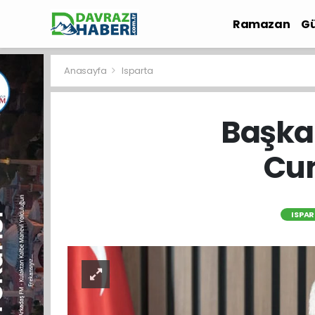
Ramazan
Gü
İlçe Haberleri
Anasayfa
Isparta
Başka
Cum
ISPA