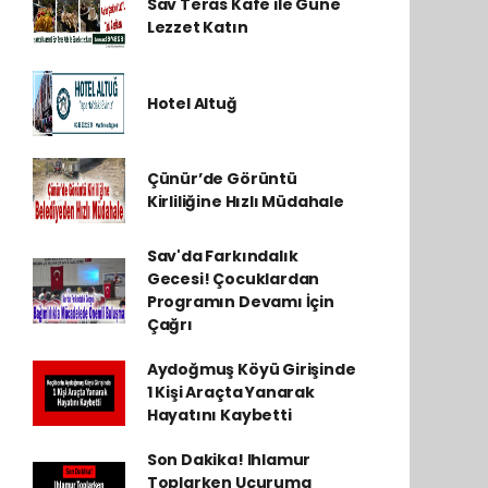
Sav Teras Kafe ile Güne
Lezzet Katın
Hotel Altuğ
Çünür’de Görüntü
Kirliliğine Hızlı Müdahale
Sav'da Farkındalık
Gecesi! Çocuklardan
Programın Devamı İçin
Çağrı
Aydoğmuş Köyü Girişinde
1 Kişi Araçta Yanarak
Hayatını Kaybetti
Son Dakika! Ihlamur
Toplarken Uçuruma