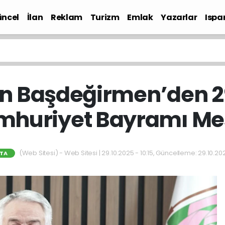
ncel
İlan
Reklam
Turizm
Emlak
Yazarlar
Ispa
Gündem
n Başdeğirmen’den 2
huriyet Bayramı Me
(Web Sitesi) - Web Sitesi | 29.10.2025 - 10:15, Güncelleme: 29.10.202
RTA