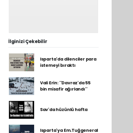
İlginizi Çekebilir
Isparta'da dilenciler para
istemeyi bıraktı
Vali Erin: ''Davraz'da 55
bin misafir ağırlandı''
Sav'da hüzünlü hafta
Isparta'ya Em.Tuğgeneral