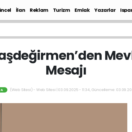
ncel
İlan
Reklam
Turizm
Emlak
Yazarlar
Ispa
Gündem
aşdeğirmen’den Mevli
Mesajı
(Web Sitesi) - Web Sitesi | 03.09.2025 - 11:34, Güncelleme: 03.09.202
TA