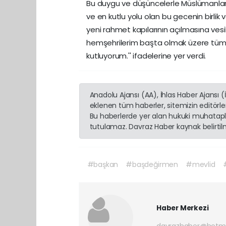
Bu duygu ve düşüncelerle Müslümanlar i
ve en kutlu yolu olan bu gecenin birlik
yeni rahmet kapılarının açılmasına ves
hemşehrilerim başta olmak üzere tüm
kutluyorum.'' ifadelerine yer verdi.
Anadolu Ajansı (AA), İhlas Haber Ajansı 
eklenen tüm haberler, sitemizin editörl
Bu haberlerde yer alan hukuki muhatapla
tutulamaz. Davraz Haber kaynak belirtilme
#başkan
#başdeğirmen
#mevlid
Haber Merkezi