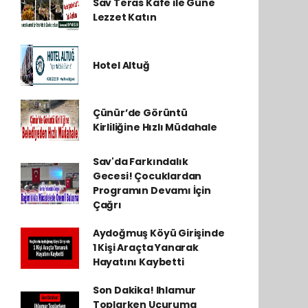
Sav Teras Kafe ile Güne
Lezzet Katın
Hotel Altuğ
Çünür’de Görüntü
Kirliliğine Hızlı Müdahale
Sav'da Farkındalık
Gecesi! Çocuklardan
Programın Devamı İçin
Çağrı
Aydoğmuş Köyü Girişinde
1 Kişi Araçta Yanarak
Hayatını Kaybetti
Son Dakika! Ihlamur
Toplarken Uçuruma