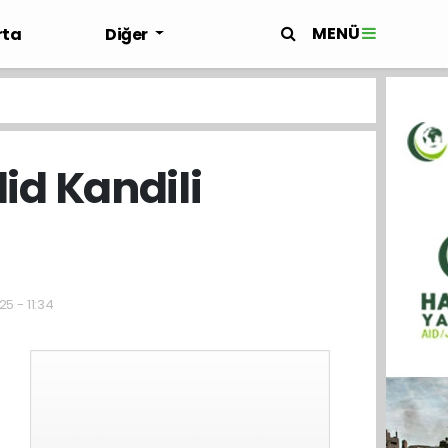
MENÜ
rta
Diğer
d Kandili
5 - 11:34