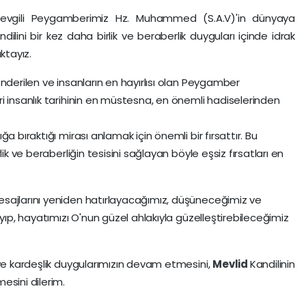
Sevgili Peygamberimiz Hz. Muhammed (S.A.V)'in dünyaya
ndilini bir kez daha birlik ve beraberlik duyguları içinde idrak
tayız.
nderilen ve insanların en hayırlısı olan Peygamber
i insanlık tarihinin en müstesna, en önemli hadiselerinden
a bıraktığı mirası anlamak için önemli bir fırsattır. Bu
ik ve beraberliğin tesisini sağlayan böyle eşsiz fırsatları en
sajlarını yeniden hatırlayacağımız, düşüneceğimiz ve
ayıp, hayatımızı O'nun güzel ahlakıyla güzelleştirebileceğimiz
 ve kardeşlik duygularımızın devam etmesini,
Mevlid
Kandilinin
esini dilerim.