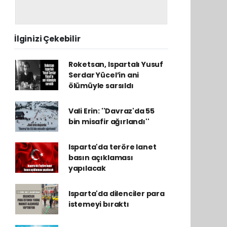
İlginizi Çekebilir
Roketsan, Ispartalı Yusuf
Serdar Yücel’in ani
ölümüyle sarsıldı
Vali Erin: ''Davraz'da 55
bin misafir ağırlandı''
Isparta'da teröre lanet
basın açıklaması
yapılacak
Isparta'da dilenciler para
istemeyi bıraktı