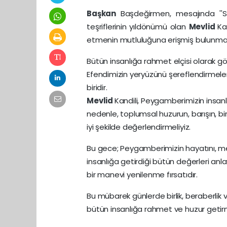
Başkan
Başdeğirmen, mesajında ''
teşriflerinin yıldönümü olan
Mevlid
Ka
etmenin mutluluğuna erişmiş bulunmak
Bütün insanlığa rahmet elçisi olarak gö
Efendimizin yeryüzünü şereflendirmeler
biridir.
Mevlid
Kandili, Peygamberimizin insanlığ
nedenle, toplumsal huzurun, barışın, birl
iyi şekilde değerlendirmeliyiz.
Bu gece; Peygamberimizin hayatını, me
insanlığa getirdiği bütün değerleri anl
bir manevi yenilenme fırsatıdır.
Bu mübarek günlerde birlik, beraberlik
bütün insanlığa rahmet ve huzur getirm