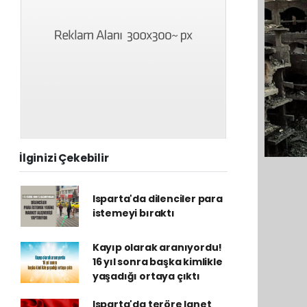
İlginizi Çekebilir
Isparta'da dilenciler para
istemeyi bıraktı
Kayıp olarak aranıyordu!
16 yıl sonra başka kimlikle
yaşadığı ortaya çıktı
Isparta'da teröre lanet