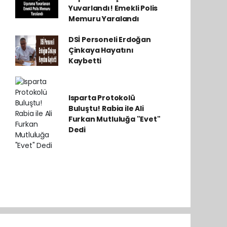
Yuvarlandı! Emekli Polis
Memuru Yaralandı
DSİ Personeli Erdoğan
Çinkaya Hayatını
Kaybetti
Isparta Protokolü
Buluştu! Rabia ile Ali
Furkan Mutluluğa "Evet"
Dedi