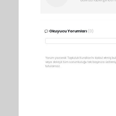
davrazhaber@hotm
Okuyucu Yorumları
(0)
Yorum yazarak Topluluk Kuralları’nı kabul etmiş bu
veya dolaylı tüm sorumluluğu tek başınıza üstleni
tutulamaz.