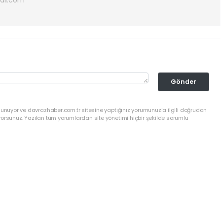
ail.com
Gönder
lunuyor ve davrazhaber.com.tr sitesine yaptığınız yorumunuzla ilgili doğrudan
yorsunuz. Yazılan tüm yorumlardan site yönetimi hiçbir şekilde sorumlu