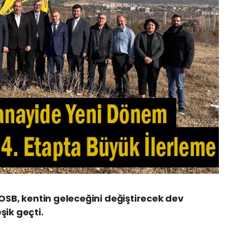
 OSB, kentin geleceğini değiştirecek dev
şik geçti.