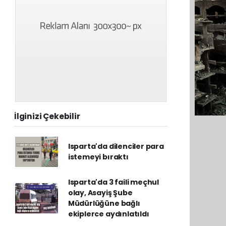
İlginizi Çekebilir
Isparta'da dilenciler para
istemeyi bıraktı
Isparta'da 3 faili meçhul
olay, Asayiş Şube
Müdürlüğüne bağlı
ekiplerce aydınlatıldı