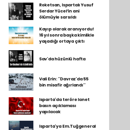
Roketsan, Ispartalı Yusuf
Serdar Yücel’in ani
ölümüyle sarsıldı
Kayıp olarak aranıyordu!
16 yıl sonra başka kimlikle
yaşadığı ortaya çıktı
Sav'da hüzünlü hafta
Vali Erin: ''Davraz'da 55
bin misafir ağırlandı''
Isparta'da teröre lanet
basın açıklaması
yapılacak
Isparta'ya Em.Tuğgeneral