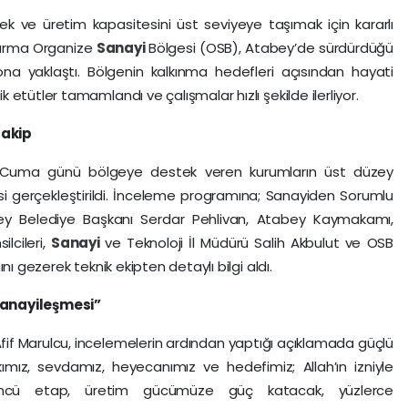
ek ve üretim kapasitesini üst seviyeye taşımak için kararlı
 Karma Organize
Sanayi
Bölgesi (OSB), Atabey’de sürdürdüğü
na yaklaştı. Bölgenin kalkınma hedefleri açısından hayati
etütler tamamlandı ve çalışmalar hızlı şekilde ilerliyor.
Takip
 Cuma günü bölgeye destek veren kurumların üst düzey
si gerçekleştirildi. İnceleme programına; Sanayiden Sorumlu
ey Belediye Başkanı Serdar Pehlivan, Atabey Kaymakamı,
lcileri,
Sanayi
ve Teknoloji İl Müdürü Salih Akbulut ve OSB
nı gezerek teknik ekipten detaylı bilgi aldı.
Sanayileşmesi”
if Marulcu, incelemelerin ardından yaptığı açıklamada güçlü
kımız, sevdamız, heyecanımız ve hedefimiz; Allah’ın izniyle
rdüncü etap, üretim gücümüze güç katacak, yüzlerce