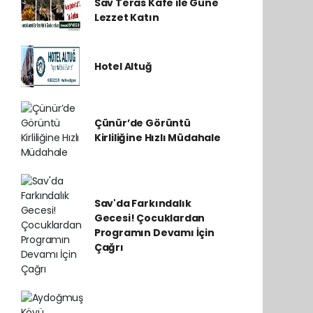
Sav Teras Kafe ile Güne
Lezzet Katın
Hotel Altuğ
Çünür’de Görüntü
Kirliliğine Hızlı Müdahale
Sav'da Farkındalık
Gecesi! Çocuklardan
Programın Devamı İçin
Çağrı