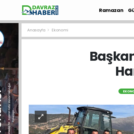
Ramazan
Gü
İlçe Haberleri
Anasayfa
Ekonomi
Başkan
Ha
EKON