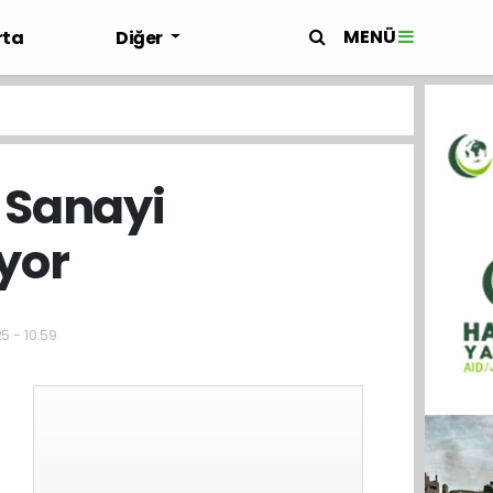
MENÜ
rta
Diğer
 Sanayi
yor
5 - 10:59