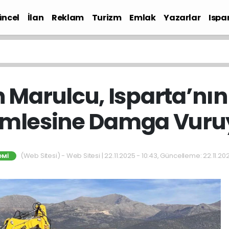
ncel
İlan
Reklam
Turizm
Emlak
Yazarlar
Ispa
Gündem
 Marulcu, Isparta’nın
mlesine Damga Vuru
(Web Sitesi) - Web Sitesi | 22.11.2025 - 10:43, Güncelleme: 22.11.202
OMI