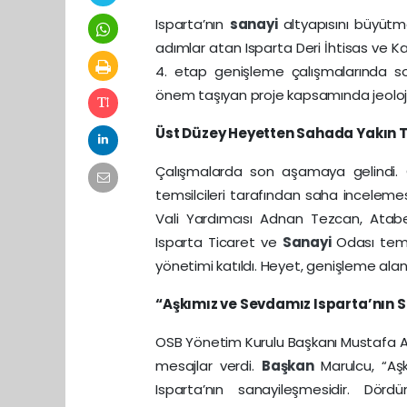
Isparta’nın
sanayi
altyapısını büyütm
adımlar atan Isparta Deri İhtisas ve
4. etap genişleme çalışmalarında so
önem taşıyan proje kapsamında jeolojik 
Üst Düzey Heyetten Sahada Yakın 
Çalışmalarda son aşamaya gelindi.
temsilcileri tarafından saha inceleme
Vali Yardımcısı Adnan Tezcan, Atab
Isparta Ticaret ve
Sanayi
Odası temsi
yönetimi katıldı. Heyet, genişleme alanı
“Aşkımız ve Sevdamız Isparta’nın 
OSB Yönetim Kurulu Başkanı Mustafa Af
mesajlar verdi.
Başkan
Marulcu, “Aş
Isparta’nın sanayileşmesidir. Dö