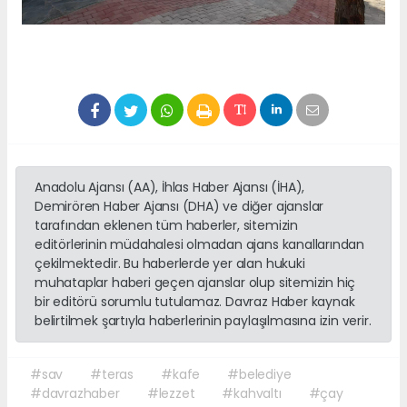
Anadolu Ajansı (AA), İhlas Haber Ajansı (İHA),
Demirören Haber Ajansı (DHA) ve diğer ajanslar
tarafından eklenen tüm haberler, sitemizin
editörlerinin müdahalesi olmadan ajans kanallarından
çekilmektedir. Bu haberlerde yer alan hukuki
muhataplar haberi geçen ajanslar olup sitemizin hiç
bir editörü sorumlu tutulamaz. Davraz Haber kaynak
belirtilmek şartıyla haberlerinin paylaşılmasına izin verir.
#sav
#teras
#kafe
#belediye
#davrazhaber
#lezzet
#kahvaltı
#çay