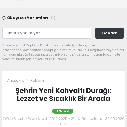
Okuyucu Yorumları
(0)
Gönder
Yorum yazarak Topluluk Kuralları’nı kabul etmiş bulunuyor ve
davrazhaber.com.tr sitesine yaptığınız yorumunuzla ilgili doğrudan veya dolaylı
tüm sorumluluğu tek başınıza üstleniyorsunuz. Yazılan tüm yorumlardan site
yönetimi hiçbir şekilde sorumlu tutulamaz.
Anasayfa
Reklam
Şehrin Yeni Kahvaltı Durağı:
Lezzet ve Sıcaklık Bir Arada
REKLAM
(Web Sitesi) - Web Sitesi | 05.12.2025 - 21:43, Güncelleme: 30.05.2026
- 08:36