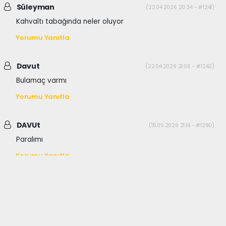
Süleyman
(22.04.2026 20:34 - #1241)
Kahvaltı tabağında neler oluyor
Yorumu Yanıtla
Davut
(22.04.2026 21:06 - #1242)
Bulamaç varmı
Yorumu Yanıtla
DAVUt
(15.05.2026 21:14 - #1290)
Paralımı
Yorumu Yanıtla
haber paketi
haber scripti
haber yazılımı