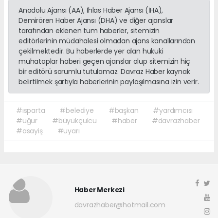
Anadolu Ajansı (AA), İhlas Haber Ajansı (İHA),
Demirören Haber Ajansı (DHA) ve diğer ajanslar
tarafından eklenen tüm haberler, sitemizin
editörlerinin müdahalesi olmadan ajans kanallarından
çekilmektedir. Bu haberlerde yer alan hukuki
muhataplar haberi geçen ajanslar olup sitemizin hiç
bir editörü sorumlu tutulamaz. Davraz Haber kaynak
belirtilmek şartıyla haberlerinin paylaşılmasına izin verir.
#ısparta
#belediye
#başkan
#yardımcısı
#uğur
#büyükçulcu
#haber
#davrazhaber
#asayiş
#uyarı
Haber Merkezi
davrazhaber@hotmail.com