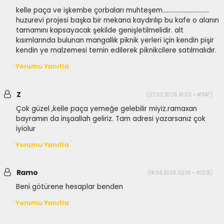
kelle paça ve işkembe çorbaları muhteşem...............................
huzurevi projesi başka bir mekana kaydırılıp bu kafe o alanın
tamamını kapsayacak şekilde genişletilmelidir. alt
kısımlarında bulunan mangallık piknik yerleri için kendin pişir
kendin ye malzemesi temin edilerek piknikcilere satılmalıdır.
Yorumu Yanıtla
Z
(07.03.2026 18:02 - #1147)
Çok güzel ,kelle paça yemeğe gelebilir miyiz.ramaxan
bayramın da inşaallah geliriz. Tam adresi yazarsanız çok
iyiolur
Yorumu Yanıtla
Ramo
(16.04.2026 02:19 - #1231)
Beni götürene hesaplar benden
Yorumu Yanıtla