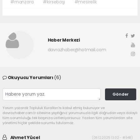
#manzara
#kirsebaşı
#mesirelik
Haber Merkezi
davrazhaber@hotmail.com
Okuyucu Yorumları
(6)
Gönder
Yorum yazarak Topluluk Kuralları’nı kabul etmiş bulunuyor ve
davrazhaber.com.tr sitesine yaptığınız yorumunuzla ilgili doğrudan veya dolaylı
tüm sorumluluğu tek başınıza üstleniyorsunuz. Yazılan tüm yorumlardan site
yönetimi hiçbir şekilde sorumlu tutulamaz.
Ahmet Yücel
(08.12.2025 13:02 - #948)