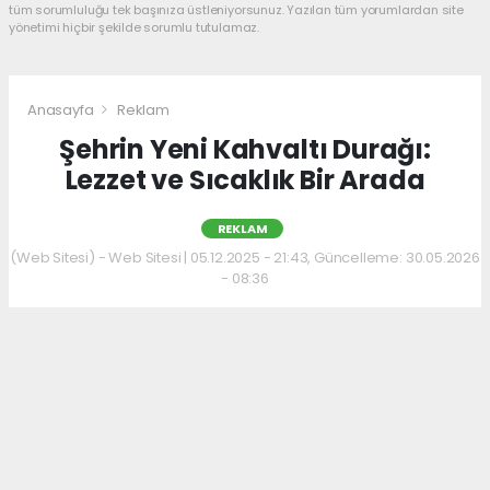
tüm sorumluluğu tek başınıza üstleniyorsunuz. Yazılan tüm yorumlardan site
yönetimi hiçbir şekilde sorumlu tutulamaz.
Anasayfa
Reklam
Şehrin Yeni Kahvaltı Durağı:
Lezzet ve Sıcaklık Bir Arada
REKLAM
(Web Sitesi) - Web Sitesi | 05.12.2025 - 21:43, Güncelleme: 30.05.2026
- 08:36
Kahvaltı kültürünü sevenler için keyifli bir
adres daha hizmet veriyor. Menüde; hakiki
kelle paça, mercimek ve ezogelin çorbaları ile
güne sıcak bir başlangıç yapılabiliyor.
Çorbalara eşlik eden tost, kumru ve gözleme