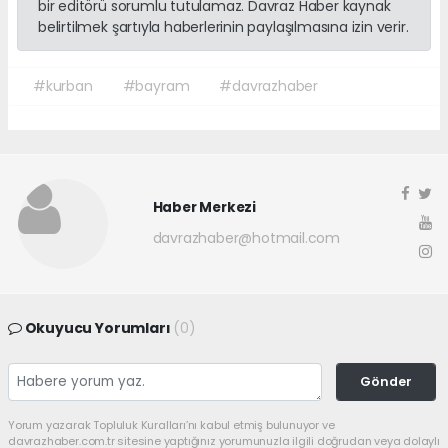
bir editörü sorumlu tutulamaz. Davraz Haber kaynak
belirtilmek şartıyla haberlerinin paylaşılmasına izin verir.
#kurban
#bayram
#davrazhaber
Haber Merkezi
davrazhaber@hotmail.com
Okuyucu Yorumları
(0)
Gönder
Yorum yazarak Topluluk Kuralları’nı kabul etmiş bulunuyor ve
davrazhaber.com.tr sitesine yaptığınız yorumunuzla ilgili doğrudan veya dolaylı