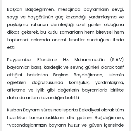
Başkan Başdeğirmen, mesajında bayramların sevgi,
saygı ve hoşgörünün güç kazandığı, yardımlaşma ve
paylaşma ruhunun derinleştiği özel günler olduğuna
dikkat çekerek, bu kutlu zamanların hem bireysel hem
toplumsal anlamda önemli fırsatlar sunduğunu ifade
etti.
Peygamber Efendimiz Hz. Muhammed’in (S.A.V)
bayramları barış, kardeşlik ve sevinç günleri olarak tarif
ettiğini hatırlatan Başkan Başdeğirmen, İslam’ın
öğretileri doğrultusunda komşuluk, yardımlaşma,
affetme ve iyilik gibi değerlerin bayramlarla birlikte
daha da anlam kazandığını belirtti.
Kurban Bayramı süresince Isparta Belediyesi olarak tüm
hazırlıkları tamamladıklarını dile getiren Başdeğirmen,
“Vatandaşlarımızın bayramı huzur ve güven içerisinde