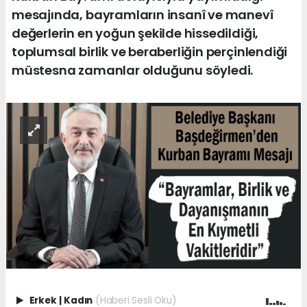
mesajında, bayramların insanî ve manevî
değerlerin en yoğun şekilde hissedildiği,
toplumsal birlik ve beraberliğin perçinlendiği
müstesna zamanlar olduğunu söyledi.
Erkek
|
Kadın
(Haberi Sesli Oku)