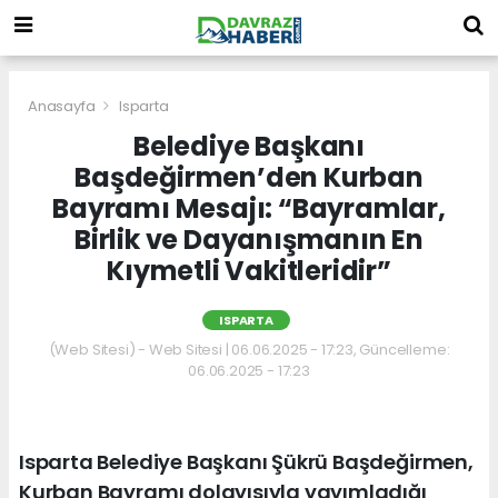
Anasayfa
Isparta
Belediye Başkanı
Başdeğirmen’den Kurban
Bayramı Mesajı: “Bayramlar,
Birlik ve Dayanışmanın En
Kıymetli Vakitleridir”
ISPARTA
(Web Sitesi) - Web Sitesi | 06.06.2025 - 17:23, Güncelleme:
06.06.2025 - 17:23
Isparta Belediye Başkanı Şükrü Başdeğirmen,
Kurban Bayramı dolayısıyla yayımladığı