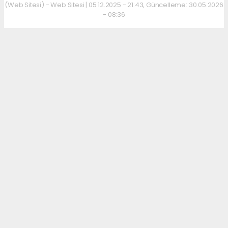
(Web Sitesi) - Web Sitesi | 05.12.2025 - 21:43, Güncelleme: 30.05.2026
- 08:36
Kahvaltı kültürünü sevenler için keyifli bir
adres daha hizmet veriyor. Menüde; hakiki
kelle paça, mercimek ve ezogelin çorbaları ile
güne sıcak bir başlangıç yapılabiliyor.
Çorbalara eşlik eden tost, kumru ve gözleme
çeşitleri ise hem pratik hem de lezzetli
seçenekler sunuyor.