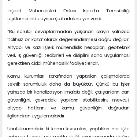
İnşaat Mühendisleri Odası Isparta Temsilciliği
açıklamasında ayrıca şu ifadelere yer verdi:
“Bu sorular cevaplanmadan yaşanan olayın yalnızca
‘talihsiz bir kaza’ olarak değerlendirilmesi doğru değildir.
Altyapı ve kazı işleri; mühendislik hesapları, geoteknik
veri, iş güvenliği tedbirleri ve disiplinli saha uygulaması
gerektiren ciddi mühendislik faaliyetleridir.
Kamu kurumları tarafından yaptırılan çalışmalarda
teknik sorumluluk daha da büyüktür. Çünkü bu işler
yalnızca bir kanalizasyon imalatı değil; çalışanların can
güvenliğini, çevredeki yapıların stabilitesini, mevcut
altyapı hatlarını ve kamu güvenliğini doğrudan
ilgilendiren uygulamalardır.
Unutulmamalıdır ki kamu kurumları, yaptıkları her işte
yalnızca hizmet üretmekle değil; aynı zamanda doğru,