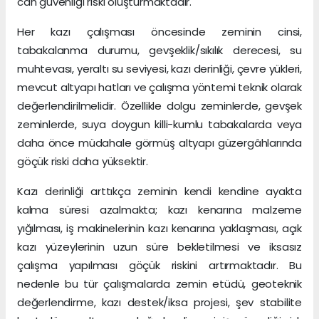
can güvenliği riski oluşturmaktadır.
Her kazı çalışması öncesinde zeminin cinsi,
tabakalanma durumu, gevşeklik/sıkılık derecesi, su
muhtevası, yeraltı su seviyesi, kazı derinliği, çevre yükleri,
mevcut altyapı hatları ve çalışma yöntemi teknik olarak
değerlendirilmelidir. Özellikle dolgu zeminlerde, gevşek
zeminlerde, suya doygun killi-kumlu tabakalarda veya
daha önce müdahale görmüş altyapı güzergâhlarında
göçük riski daha yüksektir.
Kazı derinliği arttıkça zeminin kendi kendine ayakta
kalma süresi azalmakta; kazı kenarına malzeme
yığılması, iş makinelerinin kazı kenarına yaklaşması, açık
kazı yüzeylerinin uzun süre bekletilmesi ve iksasız
çalışma yapılması göçük riskini artırmaktadır. Bu
nedenle bu tür çalışmalarda zemin etüdü, geoteknik
değerlendirme, kazı destek/iksa projesi, şev stabilite