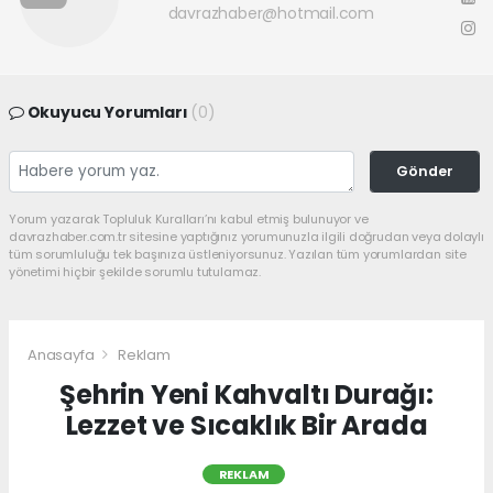
davrazhaber@hotmail.com
Okuyucu Yorumları
(0)
Gönder
Yorum yazarak Topluluk Kuralları’nı kabul etmiş bulunuyor ve
davrazhaber.com.tr sitesine yaptığınız yorumunuzla ilgili doğrudan veya dolaylı
tüm sorumluluğu tek başınıza üstleniyorsunuz. Yazılan tüm yorumlardan site
yönetimi hiçbir şekilde sorumlu tutulamaz.
Anasayfa
Reklam
Şehrin Yeni Kahvaltı Durağı:
Lezzet ve Sıcaklık Bir Arada
REKLAM