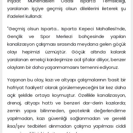
İnşaat Mühendisleri Odası Isparta Temsilciliği,
yaralanan işçiye geçmiş olsun dileklerini ileterek şu
ifadeleri kullandı:
"Geçmiş olsun Isparta… Isparta Kepeci Mahallesi’nde,
Gençlik ve Spor Merkezi bahçesinde yapılan
kanalizasyon çalışması sırasında meydana gelen göçük
olayı hepimizi üzmüştür. Göçük altında kalarak
yaralanan emekçi kardeşimize acil şifalar diliyor, benzer
olayların bir daha yaşanmamasını temenni ediyoruz.
Yaşanan bu olay, kazı ve altyapı çalışmalarının ‘basit bir
hafriyat faaliyeti’ olarak görülemeyeceğini bir kez daha
açık şekilde ortaya koymuştur. Özellikle kanalizasyon,
drenaj, altyapı hattı ve benzeri dar-derin kazılarda;
zemin yapısı bilinmeden, geoteknik değerlendirme
yapılmadan, kazı güvenliği sağlanmadan ve gerekli
iksa/şev tedbirleri alınmadan çalışma yapılması ciddi