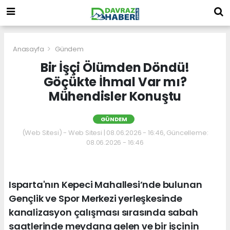
Anasayfa
Gündem
Bir İşçi Ölümden Döndü!
Göçükte İhmal Var mı?
Mühendisler Konuştu
GÜNDEM
(Web Sitesi) - Web Sitesi | 08.06.2026 - 16:46, Güncelleme:
08.06.2026 - 16:46
Isparta'nın Kepeci Mahallesi’nde bulunan
Gençlik ve Spor Merkezi yerleşkesinde
kanalizasyon çalışması sırasında sabah
saatlerinde meydana gelen ve bir işçinin