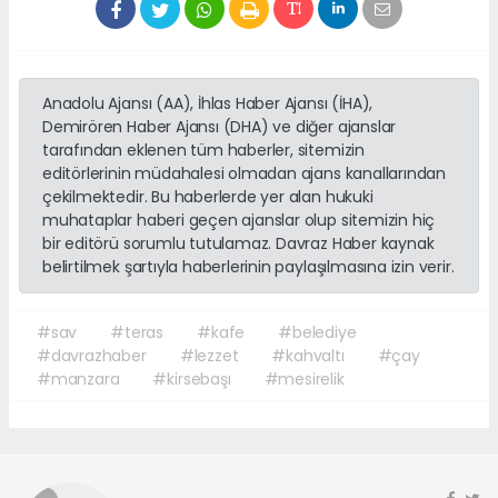
Anadolu Ajansı (AA), İhlas Haber Ajansı (İHA),
Demirören Haber Ajansı (DHA) ve diğer ajanslar
tarafından eklenen tüm haberler, sitemizin
editörlerinin müdahalesi olmadan ajans kanallarından
çekilmektedir. Bu haberlerde yer alan hukuki
muhataplar haberi geçen ajanslar olup sitemizin hiç
bir editörü sorumlu tutulamaz. Davraz Haber kaynak
belirtilmek şartıyla haberlerinin paylaşılmasına izin verir.
#sav
#teras
#kafe
#belediye
#davrazhaber
#lezzet
#kahvaltı
#çay
#manzara
#kirsebaşı
#mesirelik