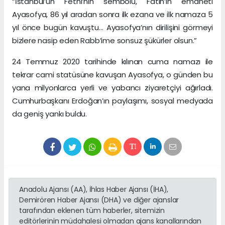
“İstanbul’un Fethi’nin sembolü, Fatih’in emaneti
Ayasofya, 86 yıl aradan sonra ilk ezana ve ilk namaza 5
yıl önce bugün kavuştu… Ayasofya’nın dirilişini görmeyi
bizlere nasip eden Rabb’ime sonsuz şükürler olsun.”
24 Temmuz 2020 tarihinde kılınan cuma namazı ile
tekrar cami statüsüne kavuşan Ayasofya, o günden bu
yana milyonlarca yerli ve yabancı ziyaretçiyi ağırladı.
Cumhurbaşkanı Erdoğan’ın paylaşımı, sosyal medyada
da geniş yankı buldu.
Anadolu Ajansı (AA), İhlas Haber Ajansı (İHA),
Demirören Haber Ajansı (DHA) ve diğer ajanslar
tarafından eklenen tüm haberler, sitemizin
editörlerinin müdahalesi olmadan ajans kanallarından