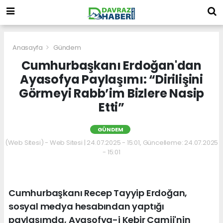
Anasayfa
Gündem
Cumhurbaşkanı Erdoğan'dan
Ayasofya Paylaşımı: “Dirilişini
Görmeyi Rabb’im Bizlere Nasip
Etti”
GÜNDEM
(Web Sitesi) - Web Sitesi | 24.07.2025 - 15:01, Güncelleme: 24.07.2025
- 15:01
Cumhurbaşkanı Recep Tayyip Erdoğan,
sosyal medya hesabından yaptığı
paylaşımda, Ayasofya-i Kebir Camii'nin