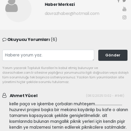
Haber Merkezi
davrazhaber@hotmail.com
Okuyucu Yorumları
(6)
Gönder
Yorum yazarak Topluluk Kuralları’nı kabul etmiş bulunuyor ve
davrazhaber.com.tr sitesine yaptığınız yorumunuzla ilgili doğrudan veya dolaylı
tüm sorumluluğu tek başınıza üstleniyorsunuz. Yazılan tüm yorumlardan site
yönetimi hiçbir şekilde sorumlu tutulamaz.
Ahmet Yücel
(08.12.2025 13:02 - #948)
kelle paça ve işkembe çorbaları muhteşem...............................
huzurevi projesi başka bir mekana kaydırılıp bu kafe o alanın
tamamını kapsayacak şekilde genişletilmelidir. alt
kısımlarında bulunan mangallık piknik yerleri için kendin pişir
kendin ye malzemesi temin edilerek piknikcilere satılmalıdır.