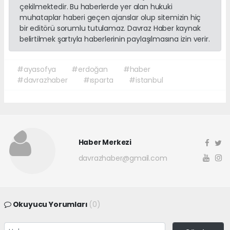
çekilmektedir. Bu haberlerde yer alan hukuki
muhataplar haberi geçen ajanslar olup sitemizin hiç
bir editörü sorumlu tutulamaz. Davraz Haber kaynak
belirtilmek şartıyla haberlerinin paylaşılmasına izin verir.
#ayasofya
#erdoğan
#haber
#davrazhaber
#ısparta
#istanbul
Haber Merkezi
davrazhaber@gmail.com
Okuyucu Yorumları
(0)