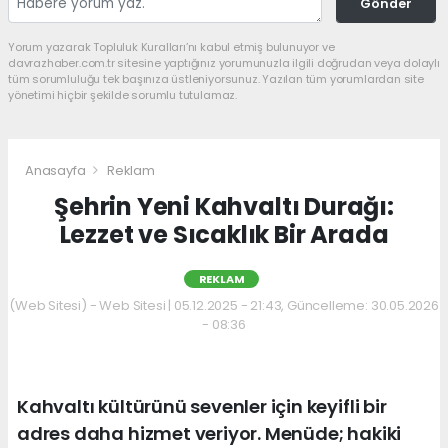
Gönder
Yorum yazarak Topluluk Kuralları’nı kabul etmiş bulunuyor ve
davrazhaber.com.tr sitesine yaptığınız yorumunuzla ilgili doğrudan veya dolaylı
tüm sorumluluğu tek başınıza üstleniyorsunuz. Yazılan tüm yorumlardan site
yönetimi hiçbir şekilde sorumlu tutulamaz.
Anasayfa
Reklam
Şehrin Yeni Kahvaltı Durağı:
Lezzet ve Sıcaklık Bir Arada
REKLAM
(Web Sitesi) - Web Sitesi | 05.12.2025 - 21:43, Güncelleme: 30.05.2026
- 08:36
Kahvaltı kültürünü sevenler için keyifli bir
adres daha hizmet veriyor. Menüde; hakiki