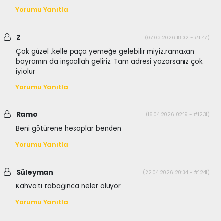
Yorumu Yanıtla
Z
(07.03.2026 18:02 - #1147)
Çok güzel ,kelle paça yemeğe gelebilir miyiz.ramaxan
bayramın da inşaallah geliriz. Tam adresi yazarsanız çok
iyiolur
Yorumu Yanıtla
Ramo
(16.04.2026 02:19 - #1231)
Beni götürene hesaplar benden
Yorumu Yanıtla
Süleyman
(22.04.2026 20:34 - #1241)
Kahvaltı tabağında neler oluyor
Yorumu Yanıtla