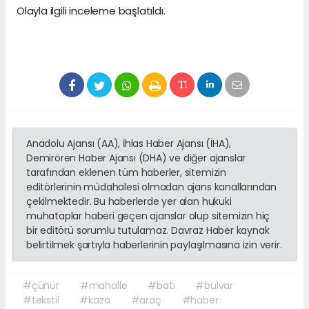
Olayla ilgili inceleme başlatıldı.
Anadolu Ajansı (AA), İhlas Haber Ajansı (İHA),
Demirören Haber Ajansı (DHA) ve diğer ajanslar
tarafından eklenen tüm haberler, sitemizin
editörlerinin müdahalesi olmadan ajans kanallarından
çekilmektedir. Bu haberlerde yer alan hukuki
muhataplar haberi geçen ajanslar olup sitemizin hiç
bir editörü sorumlu tutulamaz. Davraz Haber kaynak
belirtilmek şartıyla haberlerinin paylaşılmasına izin verir.
#çünür
#mahalle
#batı
#bulvar
#tekstil
#kaza
#araç
#haber