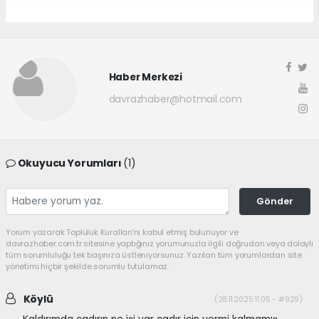
Haber Merkezi
davrazhaber@hotmail.com
Okuyucu Yorumları
(1)
Gönder
Yorum yazarak Topluluk Kuralları’nı kabul etmiş bulunuyor ve
davrazhaber.com.tr sitesine yaptığınız yorumunuzla ilgili doğrudan veya dolaylı
tüm sorumluluğu tek başınıza üstleniyorsunuz. Yazılan tüm yorumlardan site
yönetimi hiçbir şekilde sorumlu tutulamaz.
Köylü
(28.11.2025 11:05 - #929)