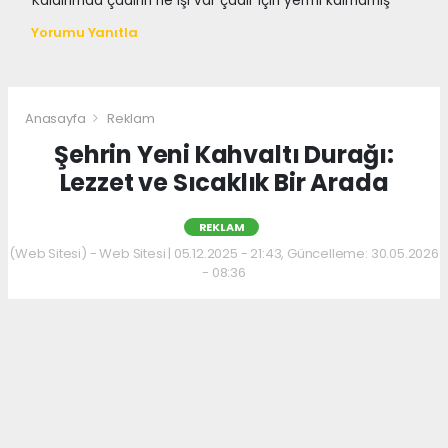
Kaldırımda çadırın ne işi var çadır için yermi kalmamış
Yorumu Yanıtla
Anasayfa
Reklam
Şehrin Yeni Kahvaltı Durağı:
Lezzet ve Sıcaklık Bir Arada
REKLAM
(Web Sitesi) - Web Sitesi | 05.12.2025 - 21:43, Güncelleme: 30.05.2026
- 08:36
Kahvaltı kültürünü sevenler için keyifli bir
adres daha hizmet veriyor. Menüde; hakiki
kelle paça, mercimek ve ezogelin çorbaları ile
güne sıcak bir başlangıç yapılabiliyor.