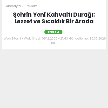
Anasayfa
Reklam
Şehrin Yeni Kahvaltı Durağı:
Lezzet ve Sıcaklık Bir Arada
REKLAM
(Web Sitesi) - Web Sitesi | 05.12.2025 - 21:43, Güncelleme: 30.05.2026
- 08:36
Kahvaltı kültürünü sevenler için keyifli bir
adres daha hizmet veriyor. Menüde; hakiki
kelle paça, mercimek ve ezogelin çorbaları ile
güne sıcak bir başlangıç yapılabiliyor.
Çorbalara eşlik eden tost, kumru ve gözleme
çeşitleri ise hem pratik hem de lezzetli
seçenekler sunuyor.