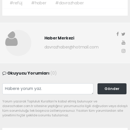
#refüj
#haber
#davrazhaber
Haber Merkezi
davrazhaber@hotmail.com
Okuyucu Yorumları
(0)
Gönder
Yorum yazarak Topluluk Kuralları’nı kabul etmiş bulunuyor ve
davrazhaber.com.tr sitesine yaptığınız yorumunuzla ilgili doğrudan veya dolaylı
tüm sorumluluğu tek başınıza üstleniyorsunuz. Yazılan tüm yorumlardan site
yönetimi hiçbir şekilde sorumlu tutulamaz.