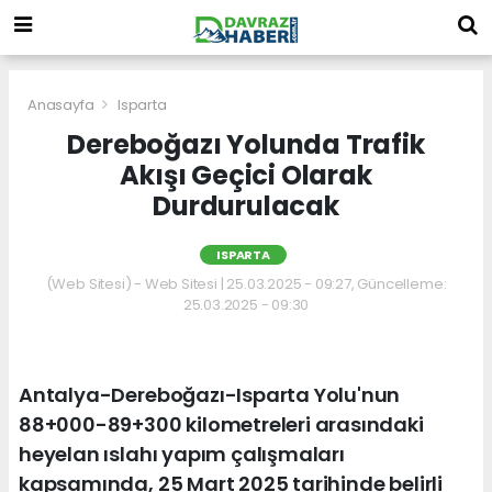
Anasayfa
Isparta
Dereboğazı Yolunda Trafik
Akışı Geçici Olarak
Durdurulacak
ISPARTA
(Web Sitesi) - Web Sitesi | 25.03.2025 - 09:27, Güncelleme:
25.03.2025 - 09:30
Antalya-Dereboğazı-Isparta Yolu'nun
88+000-89+300 kilometreleri arasındaki
heyelan ıslahı yapım çalışmaları
kapsamında, 25 Mart 2025 tarihinde belirli