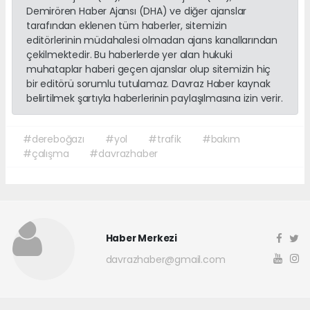
Demirören Haber Ajansı (DHA) ve diğer ajanslar
tarafından eklenen tüm haberler, sitemizin
editörlerinin müdahalesi olmadan ajans kanallarından
çekilmektedir. Bu haberlerde yer alan hukuki
muhataplar haberi geçen ajanslar olup sitemizin hiç
bir editörü sorumlu tutulamaz. Davraz Haber kaynak
belirtilmek şartıyla haberlerinin paylaşılmasına izin verir.
#dereboğazı
#yol
#trafik
#bakım
#çalışma
#davrazhaber
Haber Merkezi
davrazhaber@gmail.com