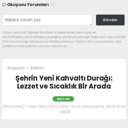
Okuyucu Yorumları
(0)
Gönder
Yorum yazarak Topluluk Kuralları’nı kabul etmiş bulunuyor ve
davrazhaber.com.tr sitesine yaptığınız yorumunuzla ilgili doğrudan veya dolaylı
tüm sorumluluğu tek başınıza üstleniyorsunuz. Yazılan tüm yorumlardan site
yönetimi hiçbir şekilde sorumlu tutulamaz.
Anasayfa
Reklam
Şehrin Yeni Kahvaltı Durağı:
Lezzet ve Sıcaklık Bir Arada
REKLAM
(Web Sitesi) - Web Sitesi | 05.12.2025 - 21:43, Güncelleme: 30.05.2026
- 08:36