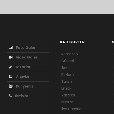
KATEGORİLER
S
Foto Galeri
Ramazan
Video Galeri
Güncel
Yazarlar
İlan
Reklam
Arşivler
Turizm
Künyemiz
Emlak
Yazarlar
İletişim
Isparta
İlçe Haberleri