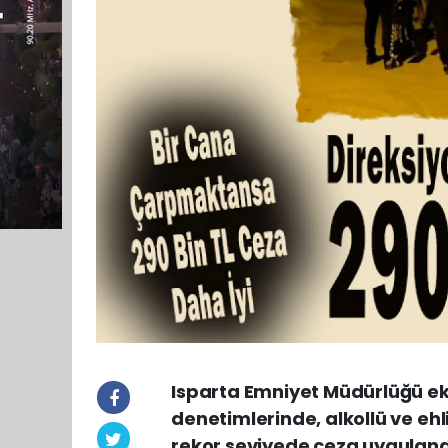
Isparta Emniyet Müdürlüğü eki
denetimlerinde, alkollü ve ehl
rekor seviyede ceza uyguland