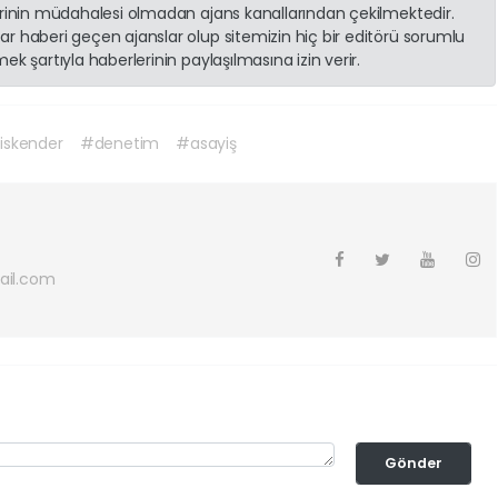
erinin müdahalesi olmadan ajans kanallarından çekilmektedir.
r haberi geçen ajanslar olup sitemizin hiç bir editörü sorumlu
k şartıyla haberlerinin paylaşılmasına izin verir.
iskender
#denetim
#asayiş
ail.com
Gönder