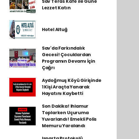
Sav Teras Kafe ile Güne
Lezzet Katın
Hotel Altuğ
Sav'da Farkındalık
Gecesi! Çocuklardan
Programın Devamı İçin
Çağrı
Aydoğmuş Köyü Girişinde
1 Kişi Araçta Yanarak
Hayatını Kaybetti
Son Dakika! Ihlamur
Toplarken Uçuruma
Yuvarlandı! Emekli Polis
Memuru Yaralandı
Isparta Protokolü