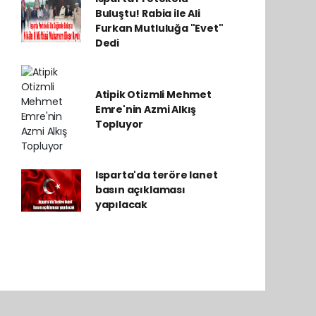
Buluştu! Rabia ile Ali
Furkan Mutluluğa "Evet"
Dedi
Atipik Otizmli Mehmet
Emre'nin Azmi Alkış
Topluyor
Isparta'da teröre lanet
basın açıklaması
yapılacak