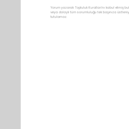
Yorum yazarak Topluluk Kuralları’nı kabul etmiş bu
veya dolaylı tüm sorumluluğu tek başınıza üstleni
tutulamaz.