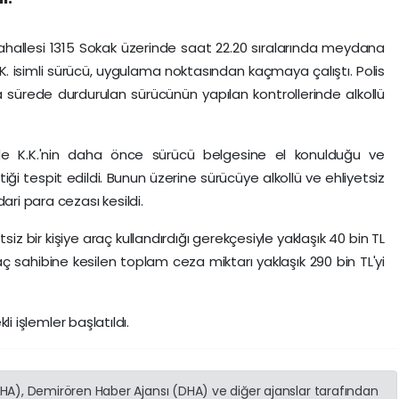
 Mahallesi 1315 Sokak üzerinde saat 22.20 sıralarında meydana
K. isimli sürücü, uygulama noktasından kaçmaya çalıştı. Polis
sa sürede durdurulan sürücünün yapılan kontrollerinde alkollü
ede K.K.'nin daha önce sürücü belgesine el konulduğu ve
iği tespit edildi. Bunun üzerine sürücüye alkollü ve ehliyetsiz
ari para cezası kesildi.
iz bir kişiye araç kullandırdığı gerekçesiyle yaklaşık 40 bin TL
 sahibine kesilen toplam ceza miktarı yaklaşık 290 bin TL'yi
kli işlemler başlatıldı.
(İHA), Demirören Haber Ajansı (DHA) ve diğer ajanslar tarafından