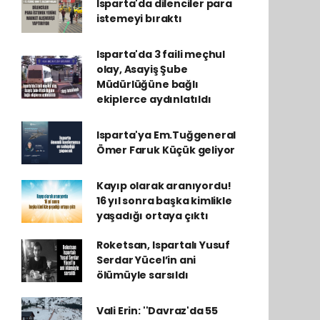
Isparta'da dilenciler para
istemeyi bıraktı
Isparta'da 3 faili meçhul
olay, Asayiş Şube
Müdürlüğüne bağlı
ekiplerce aydınlatıldı
Isparta'ya Em.Tuğgeneral
Ömer Faruk Küçük geliyor
Kayıp olarak aranıyordu!
16 yıl sonra başka kimlikle
yaşadığı ortaya çıktı
Roketsan, Ispartalı Yusuf
Serdar Yücel’in ani
ölümüyle sarsıldı
Vali Erin: ''Davraz'da 55