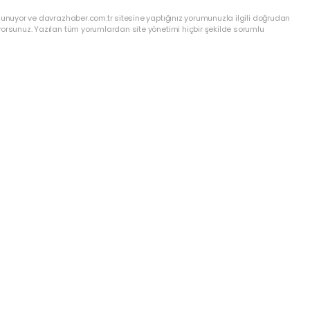
lunuyor ve davrazhaber.com.tr sitesine yaptığınız yorumunuzla ilgili doğrudan
yorsunuz. Yazılan tüm yorumlardan site yönetimi hiçbir şekilde sorumlu