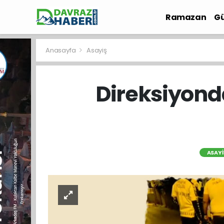
Ramazan
Gü
İlçe Haberleri
Anasayfa
Asayiş
Direksiyonda
ASAYI