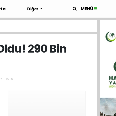
MENÜ
rta
Diğer
Oldu! 290 Bin
6 - 15:14