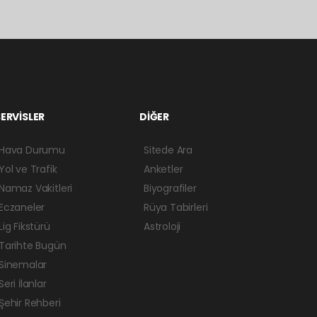
ERVİSLER
DİĞER
Hava Durumu
Sitede Ara
Yol ve Trafik
Anketler
Namaz Vakitleri
Biyografiler
Eczaneler
Rüya Tabirleri
Lig Fikstürü
Astroloji
Tarihte Bugün
Sinemalar
Seri İlanlar
Şehir Rehberi