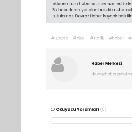
eklenen tüm haberler, sitemizin editörl
Bu haberlerde yer alan hukuki muhatapla
tutulamaz. Davraz Haber kaynak belirtilme
#ısparta
#alkol
#trafik
#haber
#
Haber Merkezi
davrazhaber@hotm
Okuyucu Yorumları
(0)