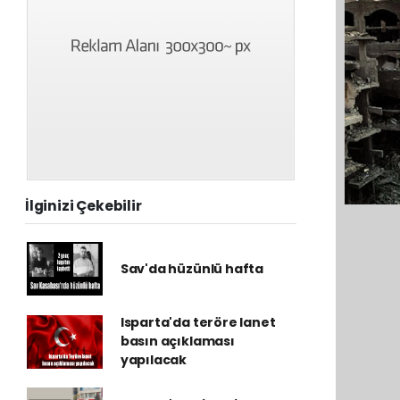
İlginizi Çekebilir
Sav'da hüzünlü hafta
Isparta'da teröre lanet
basın açıklaması
yapılacak