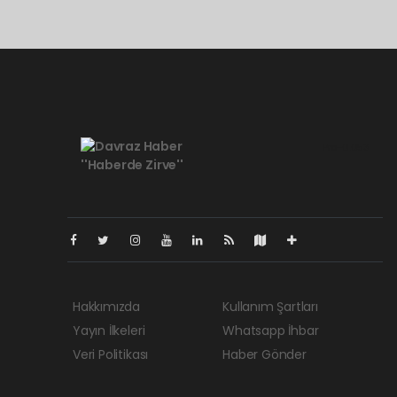
Pro-0.053
Hakkımızda
Kullanım Şartları
Yayın İlkeleri
Whatsapp İhbar
Veri Politikası
Haber Gönder