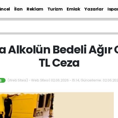
ncel
İlan
Reklam
Turizm
Emlak
Yazarlar
Ispa
Gündem
 Alkolün Bedeli Ağır 
TL Ceza
(Web Sitesi) - Web Sitesi | 02.06.2026 - 15:14, Güncelleme: 02.06.202
Ş