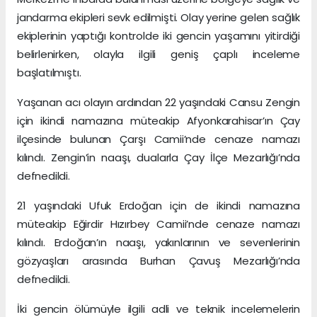
jandarma ekipleri sevk edilmişti. Olay yerine gelen sağlık
ekiplerinin yaptığı kontrolde iki gencin yaşamını yitirdiği
belirlenirken, olayla ilgili geniş çaplı inceleme
başlatılmıştı.
Yaşanan acı olayın ardından 22 yaşındaki Cansu Zengin
için ikindi namazına müteakip Afyonkarahisar’ın Çay
ilçesinde bulunan Çarşı Camii’nde cenaze namazı
kılındı. Zengin’in naaşı, dualarla Çay İlçe Mezarlığı’nda
defnedildi.
21 yaşındaki Ufuk Erdoğan için de ikindi namazına
müteakip Eğirdir Hızırbey Camii’nde cenaze namazı
kılındı. Erdoğan’ın naaşı, yakınlarının ve sevenlerinin
gözyaşları arasında Burhan Çavuş Mezarlığı’nda
defnedildi.
İki gencin ölümüyle ilgili adli ve teknik incelemelerin