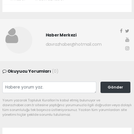
Haber Merkezi
davrazhaber@hotmail.com
Okuyucu Yorumları
(0)
Gönder
Yorum yazarak Topluluk Kuralları’nı kabul etmiş bulunuyor ve
davrazhaber.com.tr sitesine yaptığınız yorumunuzla ilgili doğrudan veya dolaylı
tüm sorumluluğu tek başınıza üstleniyorsunuz. Yazılan tüm yorumlardan site
yönetimi hiçbir şekilde sorumlu tutulamaz.