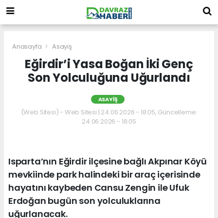
Anasayfa
Asayiş
Eğirdir’i Yasa Boğan İki Genç
Son Yolculuğuna Uğurlandı
ASAYIŞ
(Web Sitesi) - Web Sitesi | 24.06.2026 - 18:05, Güncelleme:
24.06.2026 - 18:05
Isparta’nın Eğirdir ilçesine bağlı Akpınar Köyü
mevkiinde park halindeki bir araç içerisinde
hayatını kaybeden Cansu Zengin ile Ufuk
Erdoğan bugün son yolculuklarına
uğurlanacak.