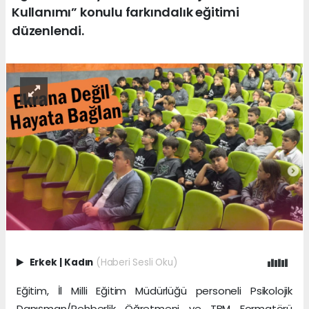
Kullanımı” konulu farkındalık eğitimi
düzenlendi.
Erkek
|
Kadın
(Haberi Sesli Oku)
Eğitim, İl Milli Eğitim Müdürlüğü personeli Psikolojik
Danışman/Rehberlik Öğretmeni ve TBM Formatörü