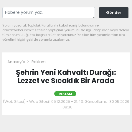
Gönder
Yorum yazarak Topluluk Kuralları’nı kabul etmiş bulunuyor ve
davrazhaber.com.tr sitesine yaptığınız yorumunuzla ilgili doğrudan veya dolaylı
tüm sorumluluğu tek başınıza üstleniyorsunuz. Yazılan tüm yorumlardan site
yönetimi hiçbir şekilde sorumlu tutulamaz.
Anasayfa
Reklam
Şehrin Yeni Kahvaltı Durağı:
Lezzet ve Sıcaklık Bir Arada
REKLAM
(Web Sitesi) - Web Sitesi | 05.12.2025 - 21:43, Güncelleme: 30.05.2026
- 08:36
Kahvaltı kültürünü sevenler için keyifli bir