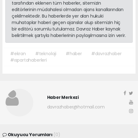
tarafından eklenen tüm haberler, sitemizin
editörlerinin müdahalesi olmadan ajans kanallarından
çekilmektedir. Bu haberlerde yer alan hukuki
muhataplar haberi geçen ajanslar olup sitemizin hiç
bir editörü sorumlu tutulamaz. Davraz Haber kaynak
belirtilmek şartıyla haberlerinin paylaşılmasına izin verir.
#ekran
#teknoloji
#haber
#davrazhaber
#ıspartahaberleri
Haber Merkezi
davrazhaber@hotmail.com
Okuyucu Yorumları
(0)