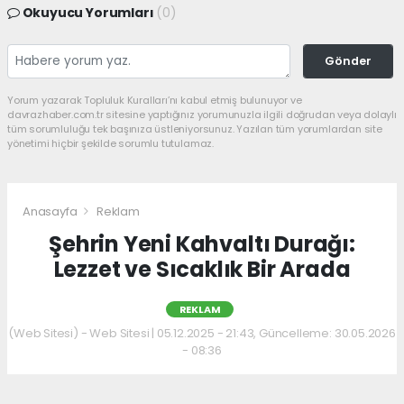
Okuyucu Yorumları
(0)
Gönder
Yorum yazarak Topluluk Kuralları’nı kabul etmiş bulunuyor ve
davrazhaber.com.tr sitesine yaptığınız yorumunuzla ilgili doğrudan veya dolaylı
tüm sorumluluğu tek başınıza üstleniyorsunuz. Yazılan tüm yorumlardan site
yönetimi hiçbir şekilde sorumlu tutulamaz.
Anasayfa
Reklam
Şehrin Yeni Kahvaltı Durağı:
Lezzet ve Sıcaklık Bir Arada
REKLAM
(Web Sitesi) - Web Sitesi | 05.12.2025 - 21:43, Güncelleme: 30.05.2026
- 08:36