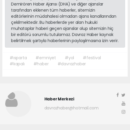
Demirören Haber Ajansı (DHA) ve diğer ajanslar
tarafından eklenen tüm haberler, sitemizin
editörlerinin müdahalesi olmadan ajans kanallarından
çekilmektedir. Bu haberlerde yer alan hukuki
muhataplar haberi geçen ajanslar olup sitemizin hiç
bir editörü sorumlu tutulamaz. Davraz Haber kaynak
belirtilmek şartıyla haberlerinin paylaşılmasına izin verir.
#ısparta
#emniyet
#yol
#festival
#kapalı
#haber
#davrazhaber
Haber Merkezi
davrazhaber@hotmail.com