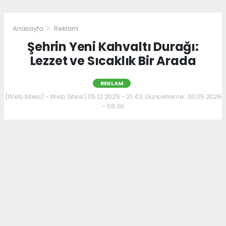
Anasayfa
Reklam
Şehrin Yeni Kahvaltı Durağı:
Lezzet ve Sıcaklık Bir Arada
REKLAM
(Web Sitesi) - Web Sitesi | 05.12.2025 - 21:43, Güncelleme: 30.05.2026
- 08:36
Kahvaltı kültürünü sevenler için keyifli bir
adres daha hizmet veriyor. Menüde; hakiki
kelle paça, mercimek ve ezogelin çorbaları ile
güne sıcak bir başlangıç yapılabiliyor.
Çorbalara eşlik eden tost, kumru ve gözleme
çeşitleri ise hem pratik hem de lezzetli