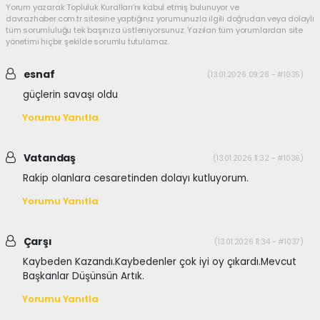
Yorum yazarak Topluluk Kuralları’nı kabul etmiş bulunuyor ve
davrazhaber.com.tr sitesine yaptığınız yorumunuzla ilgili doğrudan veya dolaylı
tüm sorumluluğu tek başınıza üstleniyorsunuz. Yazılan tüm yorumlardan site
yönetimi hiçbir şekilde sorumlu tutulamaz.
esnaf
(13.01.2026 09:28 - #1035)
güçlerin savaşı oldu
Yorumu Yanıtla
Vatandaş
(13.01.2026 11:32 - #1036)
Rakip olanlara cesaretinden dolayı kutluyorum.
Yorumu Yanıtla
Çarşı
(13.01.2026 11:34 - #1037)
Kaybeden Kazandı.Kaybedenler çok iyi oy çıkardı.Mevcut
Başkanlar Düşünsün Artık.
Yorumu Yanıtla