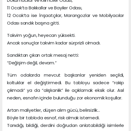
Dokumacılar ve Kilimciler Odası,
11 Ocak’ta Bakkallar ve Bayiler Odası,
12 Ocak’ta ise İnşaatçılar, Marangozlar ve Mobilyacılar
Odası sandık başına gitti.
Takvim yoğun, heyecan yüksekti.
Ancak sonuçlar takvim kadar sürprizli olmadı.
Sandıktan çıkan ortak mesaj netti:
“Değişim değil, devam.”
Tüm odalarda mevcut başkanlar yeniden seçildi,
koltuklar el değiştirmedi. Bu tabloyu sadece “rakip
çıkmadı” ya da “alışkanlık” ile açıklamak eksik olur. Asıl
neden, esnafın içinde bulunduğu zor ekonomik koşullar.
Artan maliyetler, düşen alım gücü, belirsizlik…
Böyle bir tabloda esnaf, risk almak istemedi.
Tanıdığı, bildiği, derdini doğrudan anlatabildiği isimlerle