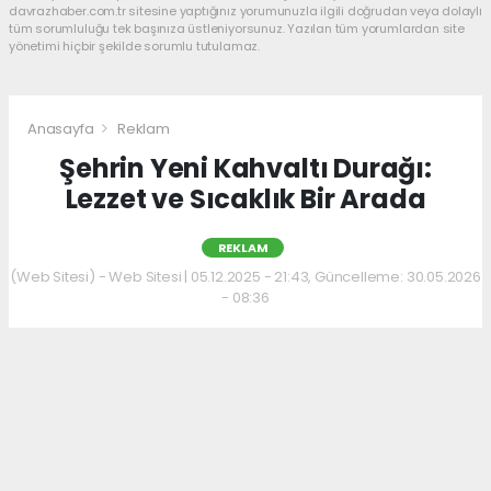
davrazhaber.com.tr sitesine yaptığınız yorumunuzla ilgili doğrudan veya dolaylı
tüm sorumluluğu tek başınıza üstleniyorsunuz. Yazılan tüm yorumlardan site
yönetimi hiçbir şekilde sorumlu tutulamaz.
Anasayfa
Reklam
Şehrin Yeni Kahvaltı Durağı:
Lezzet ve Sıcaklık Bir Arada
REKLAM
(Web Sitesi) - Web Sitesi | 05.12.2025 - 21:43, Güncelleme: 30.05.2026
- 08:36
Kahvaltı kültürünü sevenler için keyifli bir
adres daha hizmet veriyor. Menüde; hakiki
kelle paça, mercimek ve ezogelin çorbaları ile
güne sıcak bir başlangıç yapılabiliyor.