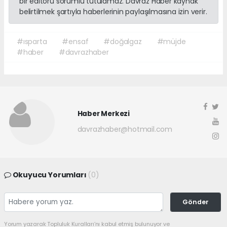
bir editörü sorumlu tutulamaz. Davraz Haber kaynak
belirtilmek şartıyla haberlerinin paylaşılmasına izin verir.
#ısparta
#ensaf
#doğalgaz
#müjde
#haber
#davrazhaber
Haber Merkezi
davrazhaber@hotmail.com
Okuyucu Yorumları
(0)
Gönder
Yorum yazarak Topluluk Kuralları’nı kabul etmiş bulunuyor ve