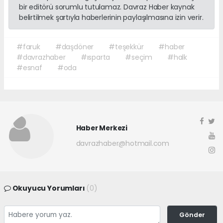
bir editörü sorumlu tutulamaz. Davraz Haber kaynak
belirtilmek şartıyla haberlerinin paylaşılmasına izin verir.
#faruk
#daşdöner
#teşekkür
#haber
#davrazhaber
#ısparta
#seçim
#halk
#esnaf
#oda
Haber Merkezi
davrazhaber@hotmail.com
Okuyucu Yorumları
(0)
Gönder