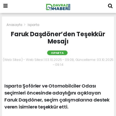
Anasayfa
Isparta
Faruk Daşdöner’den Teşekkür
Mesajı
ISPARTA
(Web Sitesi) - Web Sitesi | 03.10.2025 - 09:08, Güncelleme: 03.10.2025
- 09:14
Isparta Şoförler ve Otomobilciler Odası
seçimleri öncesinde adaylığını açıklayan
Faruk Daşdöner, seçim çalışmalarına destek
veren isimlere teşekkür etti.