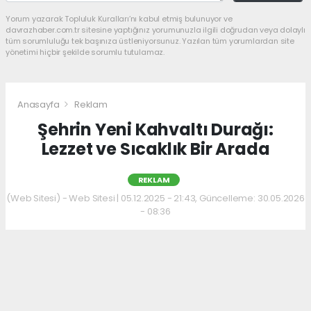
Yorum yazarak Topluluk Kuralları’nı kabul etmiş bulunuyor ve
davrazhaber.com.tr sitesine yaptığınız yorumunuzla ilgili doğrudan veya dolaylı
tüm sorumluluğu tek başınıza üstleniyorsunuz. Yazılan tüm yorumlardan site
yönetimi hiçbir şekilde sorumlu tutulamaz.
Anasayfa
Reklam
Şehrin Yeni Kahvaltı Durağı:
Lezzet ve Sıcaklık Bir Arada
REKLAM
(Web Sitesi) - Web Sitesi | 05.12.2025 - 21:43, Güncelleme: 30.05.2026
- 08:36
Kahvaltı kültürünü sevenler için keyifli bir
adres daha hizmet veriyor. Menüde; hakiki
kelle paça, mercimek ve ezogelin çorbaları ile