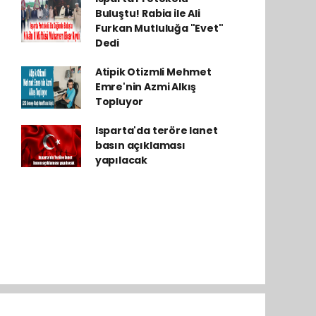
Buluştu! Rabia ile Ali
Furkan Mutluluğa "Evet"
Dedi
Atipik Otizmli Mehmet
Emre'nin Azmi Alkış
Topluyor
Isparta'da teröre lanet
basın açıklaması
yapılacak