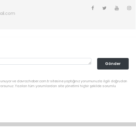
ail.com
Gönder
lunuyor ve davrazhaber.com.tr sitesine yaptığınız yorumunuzla ilgili doğrudan
yorsunuz. Yazılan tüm yorumlardan site yönetimi hiçbir şekilde sorumlu