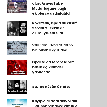
olay, Asayiş Şube
Müdürlüğüne bağlı
ekiplerce aydınlatıldı
Roketsan, Ispartalı Yusuf
Serdar Yücel’in ani
ölümüyle sarsıldı
Vali Erin: ''Davraz'da 55
bin misafir ağırlandı''
Isparta'da teröre lanet
basın açıklaması
yapılacak
Sav'da hüzünlü hafta
Kayıp olarak aranıyordu!
16 yıl sonra başka kimlikle