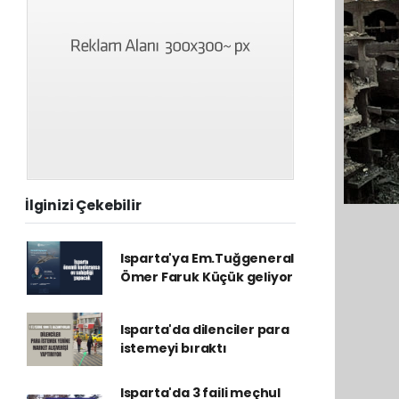
İlginizi Çekebilir
Isparta'ya Em.Tuğgeneral
Ömer Faruk Küçük geliyor
Isparta'da dilenciler para
istemeyi bıraktı
Isparta'da 3 faili meçhul