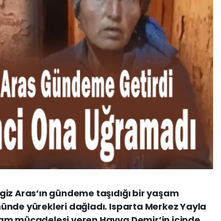
giz Aras’ın gündeme taşıdığı bir yaşam
ünde yürekleri dağladı. Isparta Merkez Yayla
şam mücadelesi veren Havva Demir’in içinde