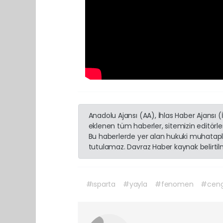
Anadolu Ajansı (AA), İhlas Haber Ajansı 
eklenen tüm haberler, sitemizin editörl
Bu haberlerde yer alan hukuki muhatapla
tutulamaz. Davraz Haber kaynak belirtilme
#ısparta
#yayla
#fenomen
#ceng