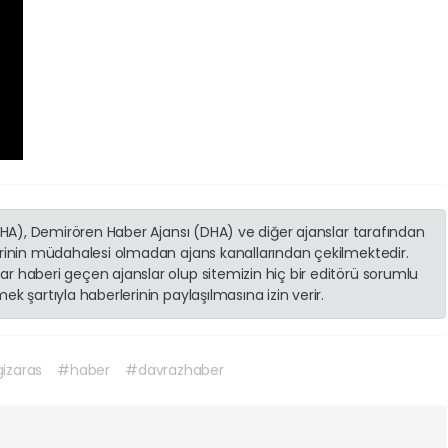
(İHA), Demirören Haber Ajansı (DHA) ve diğer ajanslar tarafından
erinin müdahalesi olmadan ajans kanallarından çekilmektedir.
r haberi geçen ajanslar olup sitemizin hiç bir editörü sorumlu
k şartıyla haberlerinin paylaşılmasına izin verir.
izaras
#haber
#davrazhaber