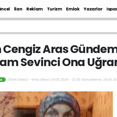
ncel
İlan
Reklam
Turizm
Emlak
Yazarlar
Ispa
Gündem
Cengiz Aras Gündeme
am Sevinci Ona Uğr
(Web Sitesi) - Web Sitesi | 29.05.2026 - 21:29, Güncelleme: 29.05.20
TA