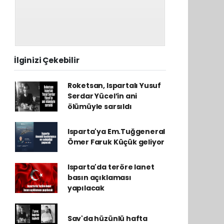
İlginizi Çekebilir
Roketsan, Ispartalı Yusuf
Serdar Yücel’in ani
ölümüyle sarsıldı
Isparta'ya Em.Tuğgeneral
Ömer Faruk Küçük geliyor
Isparta'da teröre lanet
basın açıklaması
yapılacak
Sav'da hüzünlü hafta