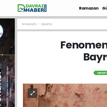
Ramazan
Gü
İlçe Haberleri
Anasayfa
Isparta
Fenomen 
Bayr
ISPAR