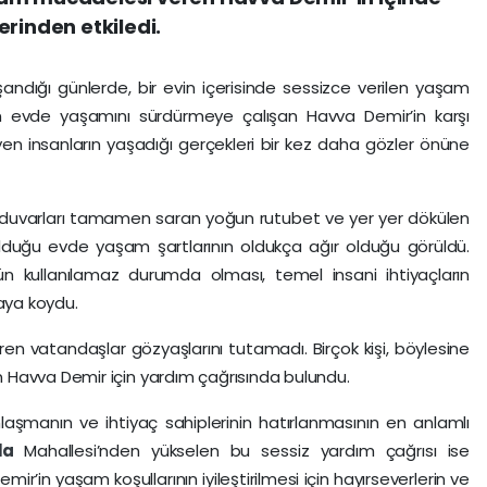
erinden etkiledi.
ndığı günlerde, bir evin içerisinde sessizce verilen yaşam
an evde yaşamını sürdürmeye çalışan Havva Demir’in karşı
yen insanların yaşadığı gerçekleri bir kez daha gözler önüne
ay, duvarları tamamen saran yoğun rutubet ve yer yer dökülen
lduğu evde yaşam şartlarının oldukça ağır olduğu görüldü.
n kullanılamaz durumda olması, temel insani ihtiyaçların
taya koydu.
en vatandaşlar gözyaşlarını tutamadı. Birçok kişi, böylesine
Havva Demir için yardım çağrısında bulundu.
aşmanın ve ihtiyaç sahiplerinin hatırlanmasının en anlamlı
yla
Mahallesi’nden yükselen bu sessiz yardım çağrısı ise
’in yaşam koşullarının iyileştirilmesi için hayırseverlerin ve