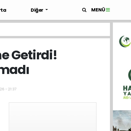
MENÜ
rta
Diğer
 Getirdi!
amadı
26 - 21:37