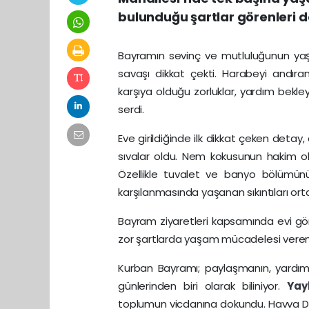
bulunduğu şartlar görenleri d
Bayramın sevinç ve mutluluğunun yaşa
savaşı dikkat çekti. Harabeyi andır
karşıya olduğu zorluklar, yardım bekle
serdi.
Eve girildiğinde ilk dikkat çeken det
sıvalar oldu. Nem kokusunun hakim o
Özellikle tuvalet ve banyo bölümünü
karşılanmasında yaşanan sıkıntıları or
Bayram ziyaretleri kapsamında evi gör
zor şartlarda yaşam mücadelesi veren 
Kurban Bayramı; paylaşmanın, yardıml
günlerinden biri olarak biliniyor.
Ya
toplumun vicdanına dokundu. Havva Demir