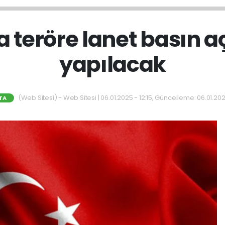
a teröre lanet basın 
yapılacak
(Web Sitesi) - Web Sitesi | 06.01.2025 - 12:15, Güncelleme: 06.01.202
TA