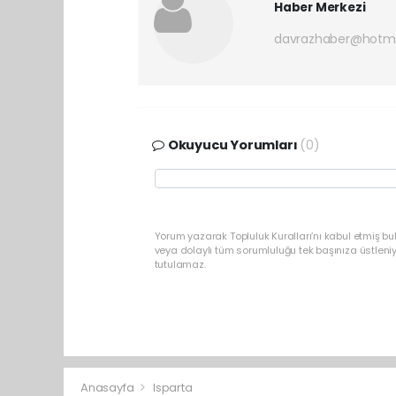
Haber Merkezi
davrazhaber@hotm
Okuyucu Yorumları
(0)
Yorum yazarak Topluluk Kuralları’nı kabul etmiş bu
veya dolaylı tüm sorumluluğu tek başınıza üstleni
tutulamaz.
Anasayfa
Isparta