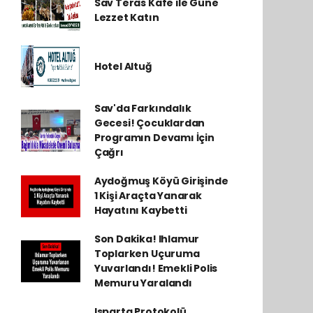
Sav Teras Kafe ile Güne
Lezzet Katın
Hotel Altuğ
Sav'da Farkındalık
Gecesi! Çocuklardan
Programın Devamı İçin
Çağrı
Aydoğmuş Köyü Girişinde
1 Kişi Araçta Yanarak
Hayatını Kaybetti
Son Dakika! Ihlamur
Toplarken Uçuruma
Yuvarlandı! Emekli Polis
Memuru Yaralandı
Isparta Protokolü