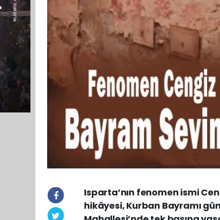
Isparta’nın fenomen ismi Cen
hikâyesi, Kurban Bayramı gün
Mahallesi’nde tek başına ya