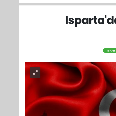
Isparta'd
ISPAR