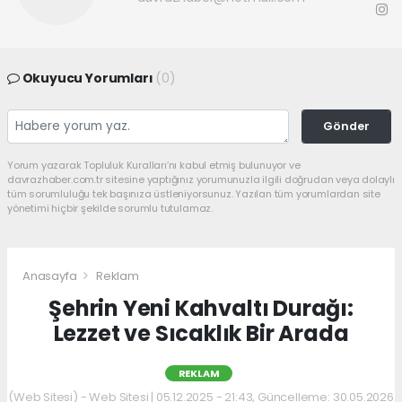
Okuyucu Yorumları
(0)
Gönder
Yorum yazarak Topluluk Kuralları’nı kabul etmiş bulunuyor ve
davrazhaber.com.tr sitesine yaptığınız yorumunuzla ilgili doğrudan veya dolaylı
tüm sorumluluğu tek başınıza üstleniyorsunuz. Yazılan tüm yorumlardan site
yönetimi hiçbir şekilde sorumlu tutulamaz.
Anasayfa
Reklam
Şehrin Yeni Kahvaltı Durağı:
Lezzet ve Sıcaklık Bir Arada
REKLAM
(Web Sitesi) - Web Sitesi | 05.12.2025 - 21:43, Güncelleme: 30.05.2026