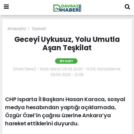
Anasayfa
Siyaset
Geceyi Uykusuz, Yolu Umutla
Aşan Teşkilat
SIYASET
(Web Sitesi) - Web Sitesi | 09.06.2026 - 12:59, Güncelleme:
09.06.2026 - 12:59
CHP Isparta İl Başkanı Hasan Karaca, sosyal
medya hesabından yaptığı açıklamada,
Özgür Özel’in çağrısı üzerine Ankara’ya
hareket ettiklerini duyurdu.