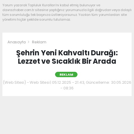
Yorum yazarak Topluluk Kuralları’nı kabul etmiş bulunuyor ve
davrazhaber.com.tr sitesine yaptığınız yorumunuzla ilgili doğrudan veya dolaylı
tüm sorumluluğu tek başınıza üstleniyorsunuz. Yazılan tüm yorumlardan site
yönetimi hiçbir şekilde sorumlu tutulamaz.
Anasayfa
Reklam
Şehrin Yeni Kahvaltı Durağı:
Lezzet ve Sıcaklık Bir Arada
REKLAM
(Web Sitesi) - Web Sitesi | 05.12.2025 - 21:43, Güncelleme: 30.05.2026
- 08:36
Kahvaltı kültürünü sevenler için keyifli bir
adres daha hizmet veriyor. Menüde; hakiki
kelle paça, mercimek ve ezogelin çorbaları ile