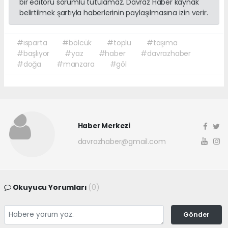
bir editörü sorumlu tutulamaz. Davraz Haber kaynak
belirtilmek şartıyla haberlerinin paylaşılmasına izin verir.
#ısparta
#bölcük
#toplu
#taşıma
#başlıyor
#yaz
#haber
#davrazhaber
#doğa
#manzara
#göl
Haber Merkezi
davrazhaber@gmail.com
Okuyucu Yorumları
(0)
Gönder