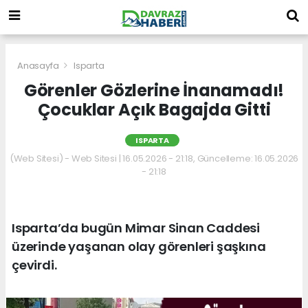
Anasayfa
Isparta
Görenler Gözlerine İnanamadı!
Çocuklar Açık Bagajda Gitti
ISPARTA
(Web Sitesi) - Web Sitesi | 16.05.2026 - 21:18, Güncelleme: 16.05.2026
- 21:18
Isparta’da bugün Mimar Sinan Caddesi
üzerinde yaşanan olay görenleri şaşkına
çevirdi.