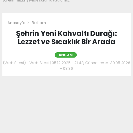
yönetimi hiçbir şekilde sorumlu tutulamaz.
Anasayfa
Reklam
Şehrin Yeni Kahvaltı Durağı:
Lezzet ve Sıcaklık Bir Arada
REKLAM
(Web Sitesi) - Web Sitesi | 05.12.2025 - 21:43, Güncelleme: 30.05.2026
- 08:36
Kahvaltı kültürünü sevenler için keyifli bir
adres daha hizmet veriyor. Menüde; hakiki
kelle paça, mercimek ve ezogelin çorbaları ile
güne sıcak bir başlangıç yapılabiliyor.
Çorbalara eşlik eden tost, kumru ve gözleme
çeşitleri ise hem pratik hem de lezzetli