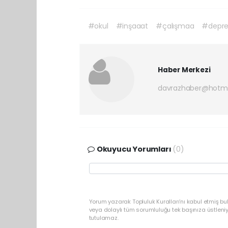
#okul
#inşaaat
#çalışmaa
#depr
Haber Merkezi
davrazhaber@hotm
Okuyucu Yorumları
(0)
Yorum yazarak Topluluk Kuralları’nı kabul etmiş bu
veya dolaylı tüm sorumluluğu tek başınıza üstleni
tutulamaz.