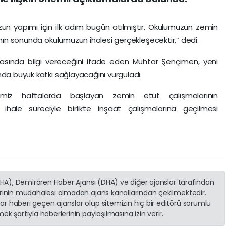
uzun yapımı için ilk adım bugün atılmıştır. Okulumuzun zemin
ının sonunda okulumuzun ihalesi gerçekleşecektir,” dedi.
masında bilgi vereceğini ifade eden Muhtar Şençimen, yeni
nda büyük katkı sağlayacağını vurguladı.
imiz haftalarda başlayan zemin etüt çalışmalarının
hale süreciyle birlikte inşaat çalışmalarına geçilmesi
(İHA), Demirören Haber Ajansı (DHA) ve diğer ajanslar tarafından
erinin müdahalesi olmadan ajans kanallarından çekilmektedir.
r haberi geçen ajanslar olup sitemizin hiç bir editörü sorumlu
k şartıyla haberlerinin paylaşılmasına izin verir.