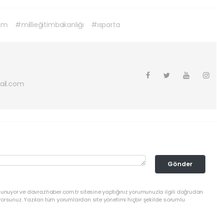
em
#millieğitimbakanlığı
#ısparta
ail.com
Gönder
lunuyor ve davrazhaber.com.tr sitesine yaptığınız yorumunuzla ilgili doğrudan
yorsunuz. Yazılan tüm yorumlardan site yönetimi hiçbir şekilde sorumlu