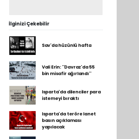
İlginizi Çekebilir
Sav'da hüzünlü hafta
Vali Erin: ''Davraz'da 55
bin misafir ağırlandı''
Isparta'da dilenciler para
istemeyi bıraktı
Isparta'da teröre lanet
basın açıklaması
yapılacak