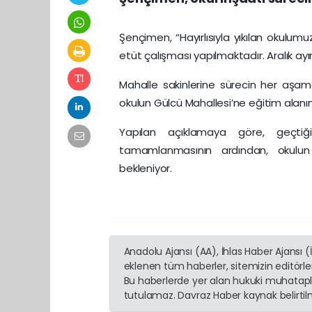
Şençimen, “Hayırlısıyla yıkılan okulum
etüt çalışması yapılmaktadır. Aralık ay
Mahalle sakinlerine sürecin her aşa
okulun Gülcü Mahallesi’ne eğitim alanı
Yapılan açıklamaya göre, geçtiğ
tamamlanmasının ardından, okulun i
bekleniyor.
Anadolu Ajansı (AA), İhlas Haber Ajansı 
eklenen tüm haberler, sitemizin editörl
Bu haberlerde yer alan hukuki muhatapla
tutulamaz. Davraz Haber kaynak belirtilme