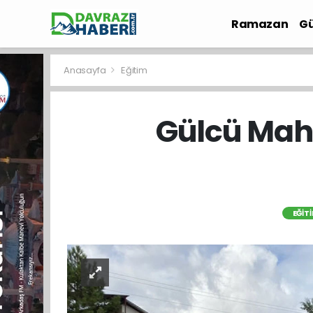
Ramazan
Gü
İlçe Haberleri
Anasayfa
Eğitim
Gülcü Maha
EĞIT