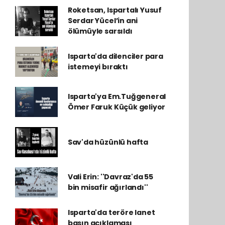
Roketsan, Ispartalı Yusuf
Serdar Yücel’in ani
ölümüyle sarsıldı
Isparta'da dilenciler para
istemeyi bıraktı
Isparta'ya Em.Tuğgeneral
Ömer Faruk Küçük geliyor
Sav'da hüzünlü hafta
Vali Erin: ''Davraz'da 55
bin misafir ağırlandı''
Isparta'da teröre lanet
basın açıklaması