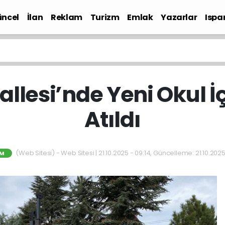
ncel
İlan
Reklam
Turizm
Emlak
Yazarlar
Ispa
Gündem
llesi’nde Yeni Okul İç
Atıldı
(Web Sitesi) - Web Sitesi | 21.10.2025 - 09:14, Güncelleme: 21.10.2025
IM