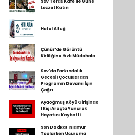
Sav Teras Kafe ile Güne
Lezzet Katın
Hotel Altuğ
Çünür’de Görüntü
Kirliliğine Hızlı Müdahale
Sav'da Farkındalık
Gecesi! Çocuklardan
Programın Devamı İçin
Çağrı
Aydoğmuş Köyü Girişinde
1 Kişi Araçta Yanarak
Hayatını Kaybetti
Son Dakika! Ihlamur
Toplarken Uçuruma