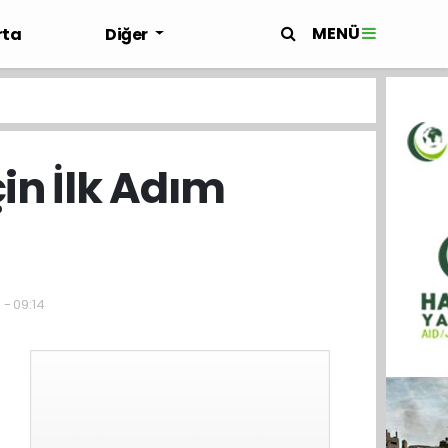
MENÜ
rta
Diğer
in İlk Adım
 - 09:14