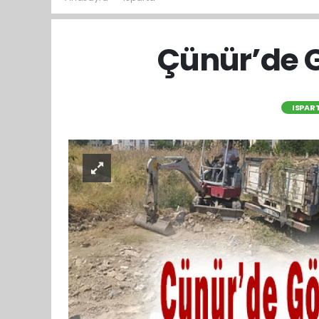
Çünür’de G
ISPAR