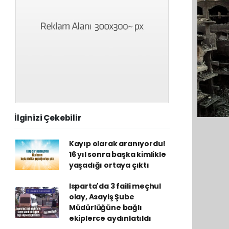
İlginizi Çekebilir
Kayıp olarak aranıyordu!
16 yıl sonra başka kimlikle
yaşadığı ortaya çıktı
Isparta'da 3 faili meçhul
olay, Asayiş Şube
Müdürlüğüne bağlı
ekiplerce aydınlatıldı