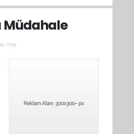
lı Müdahale
6 - 17:03