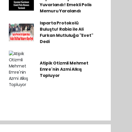
Yuvarlandı! Emekli Polis
Memuru Yaralandı
Isparta Protokolü
Buluştu! Rabia ile Ali
Furkan Mutluluğa "Evet"
Dedi
Atipik Otizmli Mehmet
Emre'nin Azmi Alkış
Topluyor