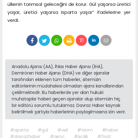
ülkenin tarımsal geleceğini de korur. Gül yaşarsa üretici
yaşar, üretici yaşarsa Isparta yaşar” ifadelerine yer
verdi.
Anadolu Ajansı (AA), İhlas Haber Ajansı (İHA),
Demirören Haber Ajansı (DHA) ve diğer ajanslar
tarafından eklenen tüm haberler, sitemizin
editörlerinin müdahalesi olmadan ajans kanallarından
çekilmektedir. Bu haberlerde yer alan hukuki
muhataplar haberi geçen ajanslar olup sitemizin hiç
bir editörü sorumlu tutulamaz. Davraz Haber kaynak
belirtilmek şartıyla haberlerinin paylaşılmasına izin verir.
#ısparta
#gül
#veli
#tarım
#haber
#davrazhaber
#genç
#işçilik
#fiyat