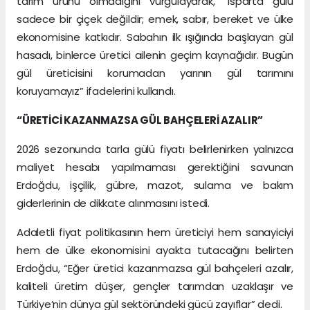
tarım ürünü olmadığını vurgulayarak, “Isparta gülü
sadece bir çiçek değildir; emek, sabır, bereket ve ülke
ekonomisine katkıdır. Sabahın ilk ışığında başlayan gül
hasadı, binlerce üretici ailenin geçim kaynağıdır. Bugün
gül üreticisini korumadan yarının gül tarımını
koruyamayız” ifadelerini kullandı.
“ÜRETİCİ KAZANMAZSA GÜL BAHÇELERİ AZALIR”
2026 sezonunda tarla gülü fiyatı belirlenirken yalnızca
maliyet hesabı yapılmaması gerektiğini savunan
Erdoğdu, işçilik, gübre, mazot, sulama ve bakım
giderlerinin de dikkate alınmasını istedi.
Adaletli fiyat politikasının hem üreticiyi hem sanayiciyi
hem de ülke ekonomisini ayakta tutacağını belirten
Erdoğdu, “Eğer üretici kazanmazsa gül bahçeleri azalır,
kaliteli üretim düşer, gençler tarımdan uzaklaşır ve
Türkiye’nin dünya gül sektöründeki gücü zayıflar” dedi.