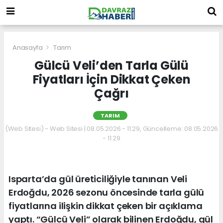
Anasayfa
Tarım
Gülcü Veli’den Tarla Gülü
Fiyatları İçin Dikkat Çeken
Çağrı
TARIM
(Web Sitesi) - Web Sitesi | 08.05.2026 - 11:29, Güncelleme: 08.05.2026
- 11:29
Isparta’da gül üreticiliğiyle tanınan Veli
Erdoğdu, 2026 sezonu öncesinde tarla gülü
fiyatlarına ilişkin dikkat çeken bir açıklama
yaptı. “Gülcü Veli” olarak bilinen Erdoğdu, gül