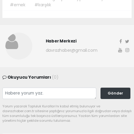
#emek
#karşılık
Haber Merkezi
davrazhaber@gmail.com
Okuyucu Yorumları
(0)
Gönder
Yorum yazarak Topluluk Kuralları’nı kabul etmiş bulunuyor ve
davrazhaber.com.tr sitesine yaptığınız yorumunuzla ilgili doğrudan veya dolaylı
tüm sorumluluğu tek başınıza üstleniyorsunuz. Yazılan tüm yorumlardan site
yönetimi hiçbir şekilde sorumlu tutulamaz.