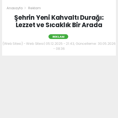
Anasayfa
Reklam
Şehrin Yeni Kahvaltı Durağı:
Lezzet ve Sıcaklık Bir Arada
REKLAM
(Web Sitesi) - Web Sitesi | 05.12.2025 - 21:43, Güncelleme: 30.05.2026
- 08:36
Kahvaltı kültürünü sevenler için keyifli bir
adres daha hizmet veriyor. Menüde; hakiki
kelle paça, mercimek ve ezogelin çorbaları ile
güne sıcak bir başlangıç yapılabiliyor.
Çorbalara eşlik eden tost, kumru ve gözleme
çeşitleri ise hem pratik hem de lezzetli
seçenekler sunuyor.