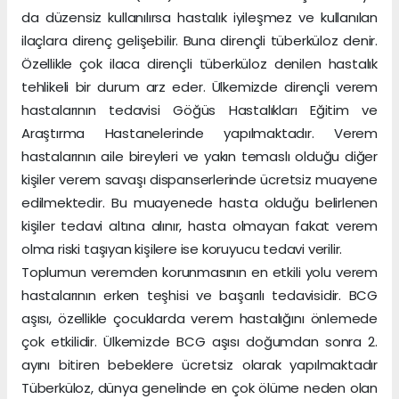
da düzensiz kullanılırsa hastalık iyileşmez ve kullanılan
ilaçlara direnç gelişebilir. Buna dirençli tüberküloz denir.
Özellikle çok ilaca dirençli tüberküloz denilen hastalık
tehlikeli bir durum arz eder. Ülkemizde dirençli verem
hastalarının tedavisi Göğüs Hastalıkları Eğitim ve
Araştırma Hastanelerinde yapılmaktadır. Verem
hastalarının aile bireyleri ve yakın temaslı olduğu diğer
kişiler verem savaşı dispanserlerinde ücretsiz muayene
edilmektedir. Bu muayenede hasta olduğu belirlenen
kişiler tedavi altına alınır, hasta olmayan fakat verem
olma riski taşıyan kişilere ise koruyucu tedavi verilir.
Toplumun veremden korunmasının en etkili yolu verem
hastalarının erken teşhisi ve başarılı tedavisidir. BCG
aşısı, özellikle çocuklarda verem hastalığını önlemede
çok etkilidir. Ülkemizde BCG aşısı doğumdan sonra 2.
ayını bitiren bebeklere ücretsiz olarak yapılmaktadır
Tüberküloz, dünya genelinde en çok ölüme neden olan