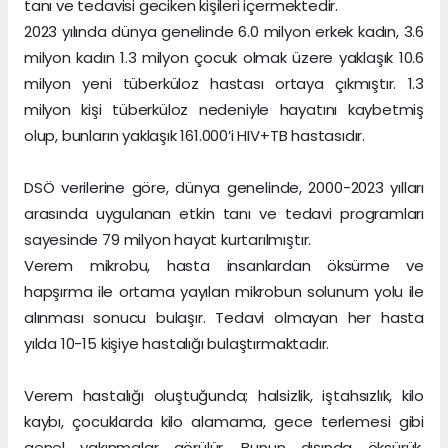
tanı ve tedavisi geciken kişileri içermektedir.
2023 yılında dünya genelinde 6.0 milyon erkek kadın, 3.6
milyon kadın 1.3 milyon çocuk olmak üzere yaklaşık 10.6
milyon yeni tüberküloz hastası ortaya çıkmıştır. 1.3
milyon kişi tüberküloz nedeniyle hayatını kaybetmiş
olup, bunların yaklaşık 161.000’i HIV+TB hastasıdır.
DSÖ verilerine göre, dünya genelinde, 2000-2023 yılları
arasında uygulanan etkin tanı ve tedavi programları
sayesinde 79 milyon hayat kurtarılmıştır.
Verem mikrobu, hasta insanlardan öksürme ve
hapşırma ile ortama yayılan mikrobun solunum yolu ile
alınması sonucu bulaşır. Tedavi olmayan her hasta
yılda 10-15 kişiye hastalığı bulaştırmaktadır.
Verem hastalığı oluştuğunda; halsizlik, iştahsızlık, kilo
kaybı, çocuklarda kilo alamama, gece terlemesi gibi
genel yakınmalar görülür. Bunun dışında öksürük,