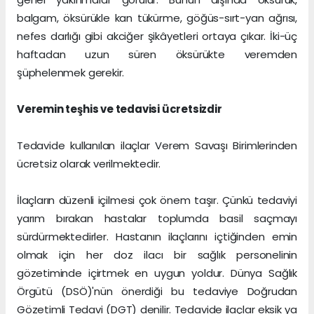
balgam, öksürükle kan tükürme, göğüs-sırt-yan ağrısı,
nefes darlığı gibi akciğer şikâyetleri ortaya çıkar. İki-üç
haftadan uzun süren öksürükte veremden
şüphelenmek gerekir.
Veremin teşhis ve tedavisi ücretsizdir
Tedavide kullanılan ilaçlar Verem Savaşı Birimlerinden
ücretsiz olarak verilmektedir.
İlaçların düzenli içilmesi çok önem taşır. Çünkü tedaviyi
yarım bırakan hastalar toplumda basil saçmayı
sürdürmektedirler. Hastanın ilaçlarını içtiğinden emin
olmak için her doz ilacı bir sağlık personelinin
gözetiminde içirtmek en uygun yoldur. Dünya Sağlık
Örgütü (DSÖ)'nün önerdiği bu tedaviye Doğrudan
Gözetimli Tedavi (DGT) denilir. Tedavide ilaçlar eksik ya