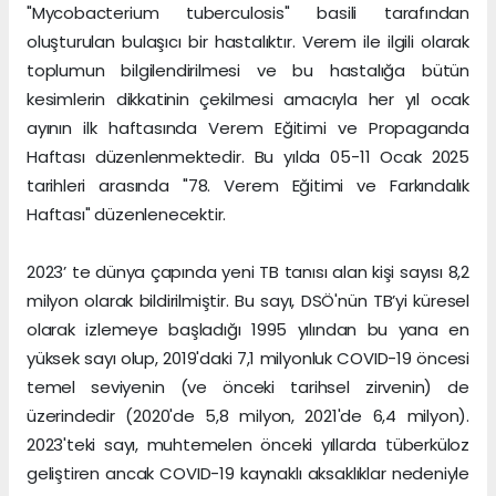
"Mycobacterium tuberculosis" basili tarafından
oluşturulan bulaşıcı bir hastalıktır. Verem ile ilgili olarak
toplumun bilgilendirilmesi ve bu hastalığa bütün
kesimlerin dikkatinin çekilmesi amacıyla her yıl ocak
ayının ilk haftasında Verem Eğitimi ve Propaganda
Haftası düzenlenmektedir. Bu yılda 05-11 Ocak 2025
tarihleri arasında "78. Verem Eğitimi ve Farkındalık
Haftası" düzenlenecektir.
2023’ te dünya çapında yeni TB tanısı alan kişi sayısı 8,2
milyon olarak bildirilmiştir. Bu sayı, DSÖ'nün TB’yi küresel
olarak izlemeye başladığı 1995 yılından bu yana en
yüksek sayı olup, 2019'daki 7,1 milyonluk COVID-19 öncesi
temel seviyenin (ve önceki tarihsel zirvenin) de
üzerindedir (2020'de 5,8 milyon, 2021'de 6,4 milyon).
2023'teki sayı, muhtemelen önceki yıllarda tüberküloz
geliştiren ancak COVID-19 kaynaklı aksaklıklar nedeniyle