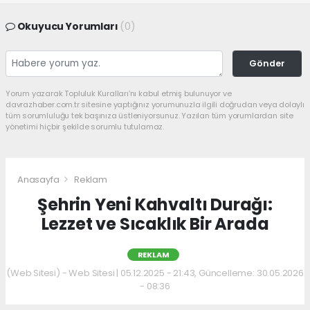
Okuyucu Yorumları
(0)
Gönder
Yorum yazarak Topluluk Kuralları’nı kabul etmiş bulunuyor ve
davrazhaber.com.tr sitesine yaptığınız yorumunuzla ilgili doğrudan veya dolaylı
tüm sorumluluğu tek başınıza üstleniyorsunuz. Yazılan tüm yorumlardan site
yönetimi hiçbir şekilde sorumlu tutulamaz.
Anasayfa
Reklam
Şehrin Yeni Kahvaltı Durağı:
Lezzet ve Sıcaklık Bir Arada
REKLAM
(Web Sitesi) - Web Sitesi | 05.12.2025 - 21:43, Güncelleme: 30.05.2026
- 08:36