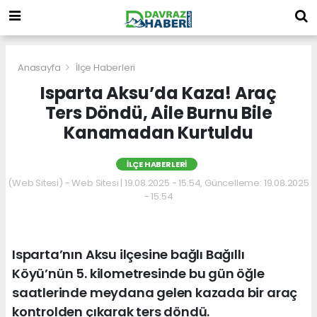
Anasayfa
İlçe Haberleri
Isparta Aksu’da Kaza! Araç
Ters Döndü, Aile Burnu Bile
Kanamadan Kurtuldu
İLÇE HABERLERI
(Web Sitesi) - Web Sitesi | 19.08.2025 - 15:54, Güncelleme: 19.08.2025
- 15:54
Isparta’nın Aksu ilçesine bağlı Bağıllı
Köyü’nün 5. kilometresinde bu gün öğle
saatlerinde meydana gelen kazada bir araç
kontrolden çıkarak ters döndü.