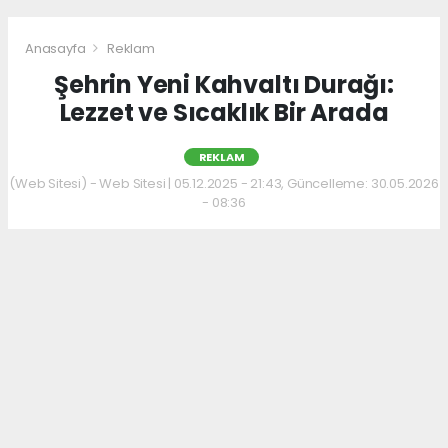
Anasayfa
Reklam
Şehrin Yeni Kahvaltı Durağı:
Lezzet ve Sıcaklık Bir Arada
REKLAM
(Web Sitesi) - Web Sitesi | 05.12.2025 - 21:43, Güncelleme: 30.05.2026
- 08:36
Kahvaltı kültürünü sevenler için keyifli bir
adres daha hizmet veriyor. Menüde; hakiki
kelle paça, mercimek ve ezogelin çorbaları ile
güne sıcak bir başlangıç yapılabiliyor.
Çorbalara eşlik eden tost, kumru ve gözleme
çeşitleri ise hem pratik hem de lezzetli
seçenekler sunuyor.