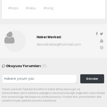
#kaza
#aksu
#araç
Haber Merkezi
davrazhaber@hotmail.com
Okuyucu Yorumları
(0)
Gönder
Yorum yazarak Topluluk Kuralları’nı kabul etmiş bulunuyor ve
davrazhaber.com.tr sitesine yaptığınız yorumunuzla ilgili doğrudan veya dolaylı
tüm sorumluluğu tek başınıza üstleniyorsunuz. Yazılan tüm yorumlardan site
yönetimi hiçbir şekilde sorumlu tutulamaz.