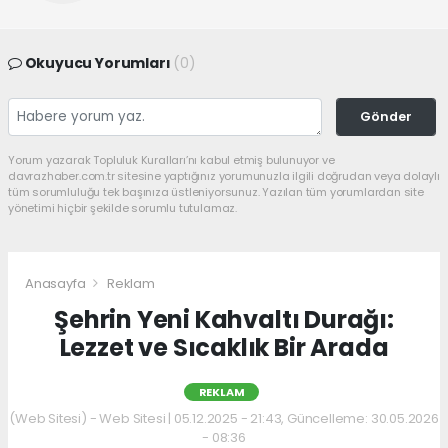
Okuyucu Yorumları
(0)
Gönder
Yorum yazarak Topluluk Kuralları’nı kabul etmiş bulunuyor ve
davrazhaber.com.tr sitesine yaptığınız yorumunuzla ilgili doğrudan veya dolaylı
tüm sorumluluğu tek başınıza üstleniyorsunuz. Yazılan tüm yorumlardan site
yönetimi hiçbir şekilde sorumlu tutulamaz.
Anasayfa
Reklam
Şehrin Yeni Kahvaltı Durağı:
Lezzet ve Sıcaklık Bir Arada
REKLAM
(Web Sitesi) - Web Sitesi | 05.12.2025 - 21:43, Güncelleme: 30.05.2026
- 08:36