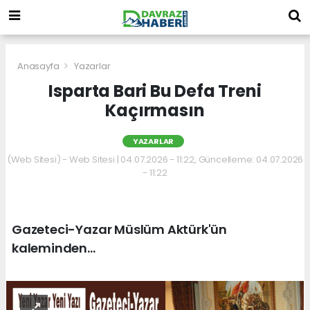
Anasayfa
Yazarlar
Isparta Bari Bu Defa Treni
Kaçırmasın
YAZARLAR
(Web Sitesi) - Web Sitesi | 04.07.2026 - 11:22, Güncelleme: 04.07.2026
- 11:22
Gazeteci-Yazar Müslüm Aktürk'ün
kaleminden...