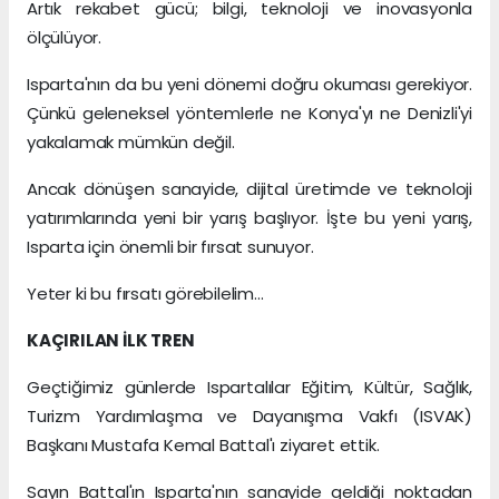
Artık rekabet gücü; bilgi, teknoloji ve inovasyonla
ölçülüyor.
Isparta'nın da bu yeni dönemi doğru okuması gerekiyor.
Çünkü geleneksel yöntemlerle ne Konya'yı ne Denizli'yi
yakalamak mümkün değil.
Ancak dönüşen sanayide, dijital üretimde ve teknoloji
yatırımlarında yeni bir yarış başlıyor. İşte bu yeni yarış,
Isparta için önemli bir fırsat sunuyor.
Yeter ki bu fırsatı görebilelim…
KAÇIRILAN İLK TREN
Geçtiğimiz günlerde Ispartalılar Eğitim, Kültür, Sağlık,
Turizm Yardımlaşma ve Dayanışma Vakfı (ISVAK)
Başkanı Mustafa Kemal Battal'ı ziyaret ettik.
Sayın Battal'ın Isparta'nın sanayide geldiği noktadan