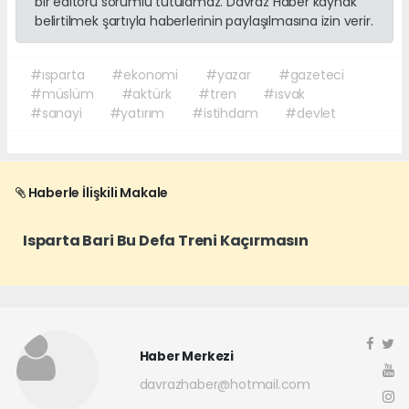
bir editörü sorumlu tutulamaz. Davraz Haber kaynak
belirtilmek şartıyla haberlerinin paylaşılmasına izin verir.
#ısparta
#ekonomi
#yazar
#gazeteci
#müslüm
#aktürk
#tren
#ısvak
#sanayi
#yatırım
#istihdam
#devlet
Haberle İlişkili Makale
Isparta Bari Bu Defa Treni Kaçırmasın
Haber Merkezi
davrazhaber@hotmail.com