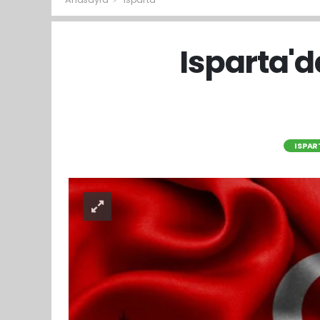
Isparta'd
ISPAR