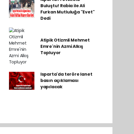
Buluştu! Rabia ile Ali
Furkan Mutluluğa "Evet"
Dedi
Atipik Otizmli Mehmet
Emre'nin Azmi Alkış
Topluyor
Isparta'da teröre lanet
basın açıklaması
yapılacak