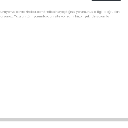
lunuyor ve davrazhaber.com.tr sitesine yaptığınız yorumunuzla ilgili doğrudan
yorsunuz. Yazılan tüm yorumlardan site yönetimi hiçbir şekilde sorumlu