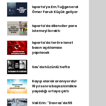
Isparta'ya Em.Tuğgeneral
Ömer Faruk Küçük geliyor
Isparta'da dilenciler para
istemeyi bıraktı
Isparta'da teröre lanet
basın açıklaması
yapılacak
Sav'da hüzünlü hafta
Kayıp olarak aranıyordu!
16 yıl sonra başka kimlikle
yaşadığı ortaya çıktı
Vali Erin: ''Davraz'da 55