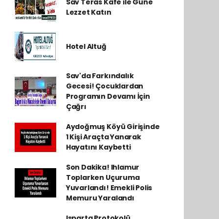
Sav Teras Kafe ile Güne
Lezzet Katın
Hotel Altuğ
Sav'da Farkındalık
Gecesi! Çocuklardan
Programın Devamı İçin
Çağrı
Aydoğmuş Köyü Girişinde
1 Kişi Araçta Yanarak
Hayatını Kaybetti
Son Dakika! Ihlamur
Toplarken Uçuruma
Yuvarlandı! Emekli Polis
Memuru Yaralandı
Isparta Protokolü