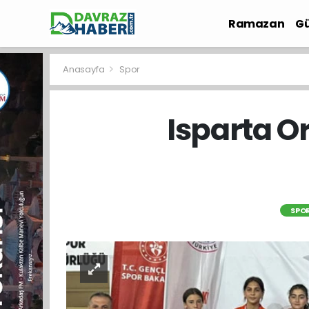
Ramazan
Gü
İlçe Haberleri
Anasayfa
Spor
Isparta O
SPO