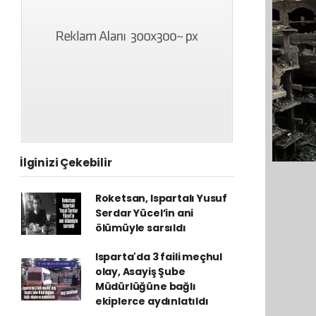
İlginizi Çekebilir
Roketsan, Ispartalı Yusuf
Serdar Yücel’in ani
ölümüyle sarsıldı
Isparta'da 3 faili meçhul
olay, Asayiş Şube
Müdürlüğüne bağlı
ekiplerce aydınlatıldı