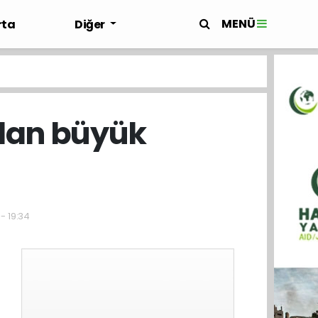
MENÜ
rta
Diğer
ndan büyük
 - 19:34