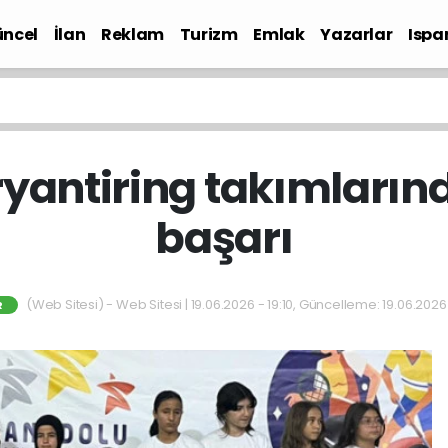
ncel
İlan
Reklam
Turizm
Emlak
Yazarlar
Ispa
Gündem
ryantiring takımları
başarı
(Web Sitesi) - Web Sitesi | 19.06.2026 - 19:10, Güncelleme: 19.06.2026
R