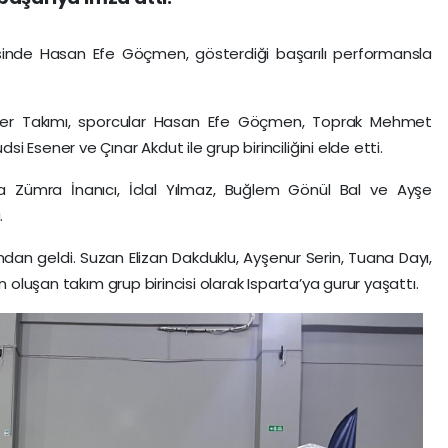
isinde Hasan Efe Göçmen, gösterdiği başarılı performansla
kler Takımı, sporcular Hasan Efe Göçmen, Toprak Mehmet
 Esener ve Çınar Akdut ile grup birinciliğini elde etti.
za Zümra İnanıcı, İclal Yılmaz, Buğlem Gönül Bal ve Ayşe
.
ı’ndan geldi. Suzan Elizan Dakduklu, Ayşenur Serin, Tuana Dayı,
n oluşan takım grup birincisi olarak Isparta’ya gurur yaşattı.