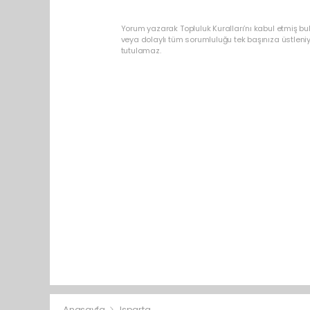
Yorum yazarak Topluluk Kuralları’nı kabul etmiş bu
veya dolaylı tüm sorumluluğu tek başınıza üstleni
tutulamaz.
Anasayfa
Isparta