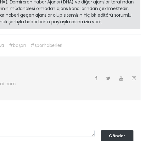
(İHA), Demirören Haber Ajansı (DHA) ve diğer ajanslar tarafından
erinin müdahalesi olmadan ajans kanallarından çekilmektedir.
r haberi geçen ajanslar olup sitemizin hiç bir editörü sorumlu
k şartıyla haberlerinin paylaşılmasına izin verir.
ya
#başarı
#sporhaberleri
ail.com
Gönder