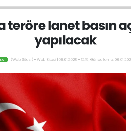
a teröre lanet basın 
yapılacak
(Web Sitesi) - Web Sitesi | 06.01.2025 - 12:15, Güncelleme: 06.01.202
TA