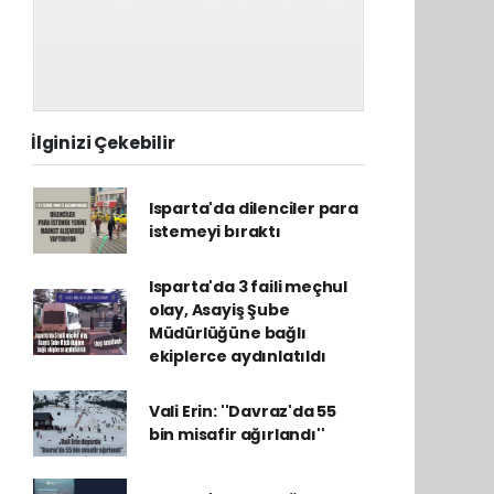
İlginizi Çekebilir
Isparta'da dilenciler para
istemeyi bıraktı
Isparta'da 3 faili meçhul
olay, Asayiş Şube
Müdürlüğüne bağlı
ekiplerce aydınlatıldı
Vali Erin: ''Davraz'da 55
bin misafir ağırlandı''