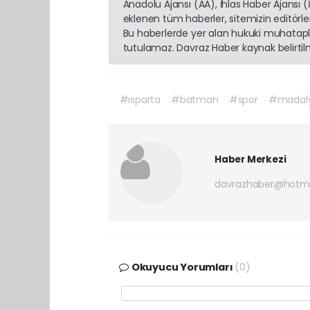
Anadolu Ajansı (AA), İhlas Haber Ajansı 
eklenen tüm haberler, sitemizin editörl
Bu haberlerde yer alan hukuki muhatapla
tutulamaz. Davraz Haber kaynak belirtilme
#ısparta
#batman
#spor
#madal
Haber Merkezi
davrazhaber@hotm
Okuyucu Yorumları
(0)