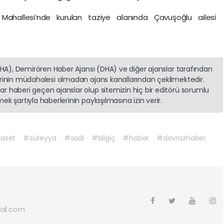
Mahallesi’nde kurulan taziye alanında Çavuşoğlu ailesi
(İHA), Demirören Haber Ajansı (DHA) ve diğer ajanslar tarafından
erinin müdahalesi olmadan ajans kanallarından çekilmektedir.
r haberi geçen ajanslar olup sitemizin hiç bir editörü sorumlu
k şartıyla haberlerinin paylaşılmasına izin verir.
yaset
#süreyya
#sadi
#bilgiç
#haber
#davrazhaber
ail.com