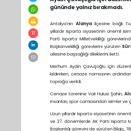
gününde yalnız bırakmadı.
Antalya’nın
Alanya
ilçesine bağlı T
yıllardır Isparta siyasetinin önemli is
Parti Isparta Milletvekilliği görevle
Başkanvekilliği görevlerini yürüten
Sür
ailesine başsağlığı dileklerini iletti.
Merhum Aydın Çavuşoğlu için düze
kıldırırken, cenaze namazının ardında
toprağa verildi.
Cenaze törenine Vali Hulusi Şahin,
Al
insanları, spor camiasından isimler ve 
Uzun yıllardır Isparta siyasetinin öneml
ve 27. dönemlerde AK Parti Isparta Mi
Başkanlığı görevini de yürüten Bilgiç, 