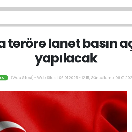
a teröre lanet basın 
yapılacak
(Web Sitesi) - Web Sitesi | 06.01.2025 - 12:15, Güncelleme: 06.01.202
TA