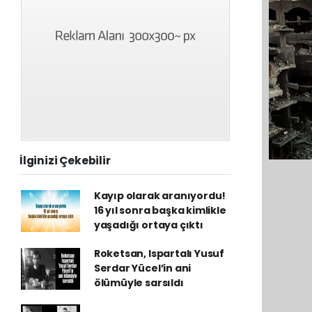
İlginizi Çekebilir
Kayıp olarak aranıyordu!
16 yıl sonra başka kimlikle
yaşadığı ortaya çıktı
Roketsan, Ispartalı Yusuf
Serdar Yücel’in ani
ölümüyle sarsıldı