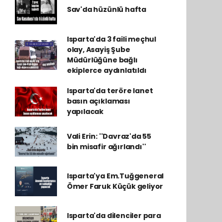
Sav'da hüzünlü hafta
Isparta'da 3 faili meçhul
olay, Asayiş Şube
Müdürlüğüne bağlı
ekiplerce aydınlatıldı
Isparta'da teröre lanet
basın açıklaması
yapılacak
Vali Erin: ''Davraz'da 55
bin misafir ağırlandı''
Isparta'ya Em.Tuğgeneral
Ömer Faruk Küçük geliyor
Isparta'da dilenciler para