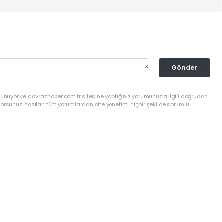
Gönder
lunuyor ve davrazhaber.com.tr sitesine yaptığınız yorumunuzla ilgili doğrudan
yorsunuz. Yazılan tüm yorumlardan site yönetimi hiçbir şekilde sorumlu