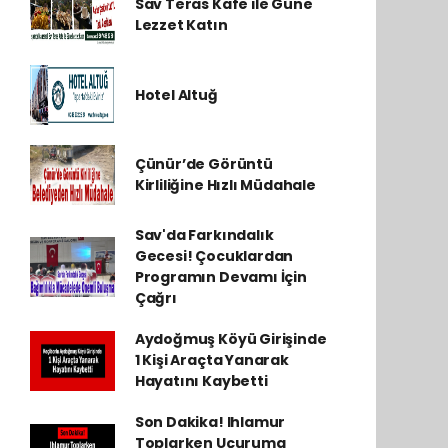
Sav Teras Kafe ile Güne
Lezzet Katın
Hotel Altuğ
Çünür’de Görüntü
Kirliliğine Hızlı Müdahale
Sav'da Farkındalık
Gecesi! Çocuklardan
Programın Devamı İçin
Çağrı
Aydoğmuş Köyü Girişinde
1 Kişi Araçta Yanarak
Hayatını Kaybetti
Son Dakika! Ihlamur
Toplarken Uçuruma