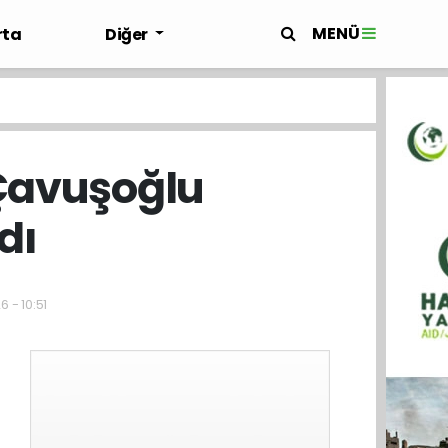
MENÜ
rta
Diğer
 Çavuşoğlu
dı
 - 10:51