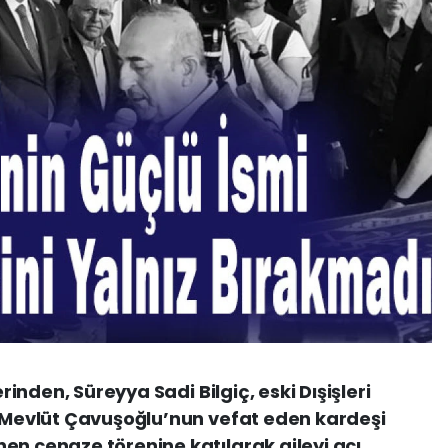
erinden, Süreyya Sadi Bilgiç, eski Dışişleri
i Mevlüt Çavuşoğlu’nun vefat eden kardeşi
en cenaze törenine katılarak aileyi acı