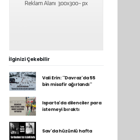
İlginizi Çekebilir
Vali Erin: ''Davraz'da 55
bin misafir ağırlandı''
Isparta'da dilenciler para
istemeyi bıraktı
Sav'da hüzünlü hafta