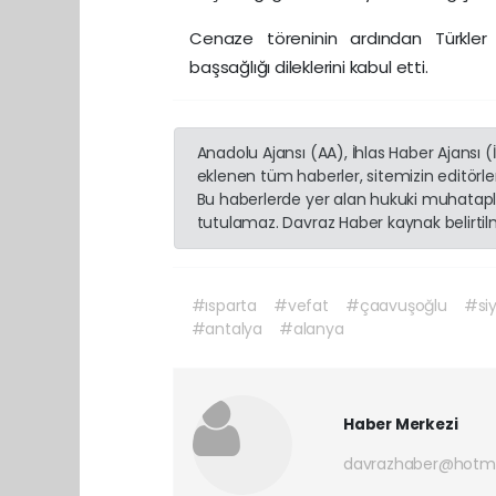
Cenaze töreninin ardından Türkler 
başsağlığı dileklerini kabul etti.
Anadolu Ajansı (AA), İhlas Haber Ajansı 
eklenen tüm haberler, sitemizin editörl
Bu haberlerde yer alan hukuki muhatapla
tutulamaz. Davraz Haber kaynak belirtilme
#ısparta
#vefat
#çaavuşoğlu
#si
#antalya
#alanya
Haber Merkezi
davrazhaber@hotm