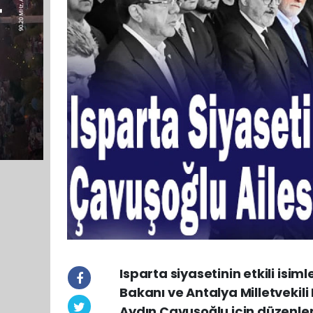
Isparta siyasetinin etkili isiml
Bakanı ve Antalya Milletvekil
Aydın Çavuşoğlu için düzenlen