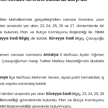
ürkler Mahallesi’nde gerçekleştirilen cenaze törenine, uzun
imleri arasında yer alan, 23, 24, 25, 26 ve 27. dönemlerde AK
rinde bulunan, Plan ve Bütçe Komisyonu Başkanlığı ile TBMM
eyya
Sadi
Bilgiç
de katıldı.
Süreyya
Sadi
Bilgiç, Çavuşoğlu
nlenen cenaze namazını
Antalya
İl Müftüsü Aydın Yığman
n Çavuşoğlu’nun naaşı Türkler Merkez Mezarlığı’nda dualarla
anya
İlçe Müftüsü Mehmet Seven, siyasi parti temsilcileri, iş
çok sayıda vatandaş katıldı.
i isimleri arasında yer alan
Süreyya
Sadi
Bilgiç, 23, 24, 25, 26
lletvekilliği görevlerinde bulundu. Plan ve Bütçe Komisyonu
TBMM Başkanvekilliği görevinde bulunmuştu.