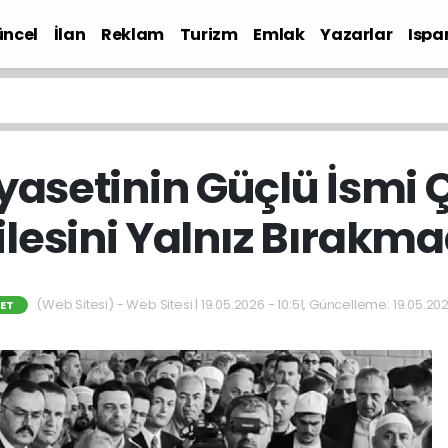
ncel
İlan
Reklam
Turizm
Emlak
Yazarlar
Ispa
Gündem
iyasetinin Güçlü İsmi
ilesini Yalnız Bırakma
(Web Sitesi) - Web Sitesi | 19.05.2026 - 10:51, Güncelleme: 19.05.2026
SET