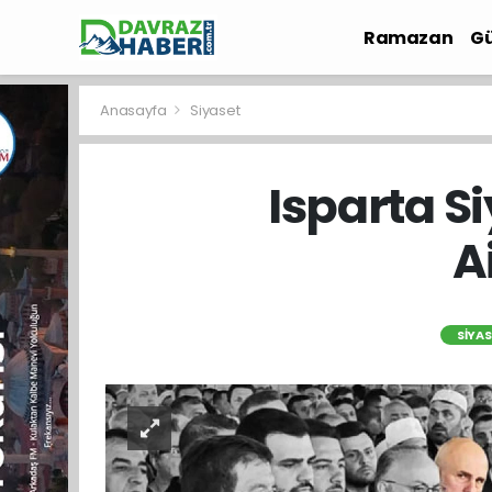
Ramazan
Gü
İlçe Haberleri
Anasayfa
Siyaset
Isparta S
A
SIYA