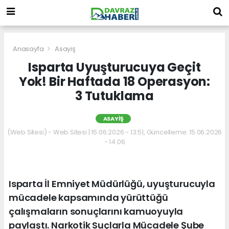
Anasayfa
Asayiş
Isparta Uyuşturucuya Geçit
Yok! Bir Haftada 18 Operasyon:
3 Tutuklama
ASAYIŞ
(Web Sitesi) - Web Sitesi | 15.06.2026 - 13:51, Güncelleme: 15.06.2026
- 14:06
Isparta İl Emniyet Müdürlüğü, uyuşturucuyla
mücadele kapsamında yürüttüğü
çalışmaların sonuçlarını kamuoyuyla
paylaştı. Narkotik Suçlarla Mücadele Şube