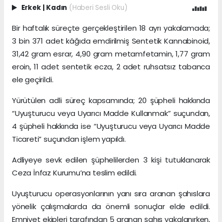
Erkek
|
Kadın
(Haberi Sesli Oku)
Bir haftalık süreçte gerçekleştirilen 18 ayrı yakalamada;
3 bin 371 adet kâğıda emdirilmiş Sentetik Kannabinoid,
31,42 gram esrar, 4,90 gram metamfetamin, 1,77 gram
eroin, 11 adet sentetik ecza, 2 adet ruhsatsız tabanca
ele geçirildi.
Yürütülen adli süreç kapsamında; 20 şüpheli hakkında
“Uyuşturucu veya Uyarıcı Madde Kullanmak” suçundan,
4 şüpheli hakkında ise “Uyuşturucu veya Uyarıcı Madde
Ticareti” suçundan işlem yapıldı.
Adliyeye sevk edilen şüphelilerden 3 kişi tutuklanarak
Ceza İnfaz Kurumu’na teslim edildi.
Uyuşturucu operasyonlarının yanı sıra aranan şahıslara
yönelik çalışmalarda da önemli sonuçlar elde edildi.
Emniyet ekipleri tarafından 5 aranan şahıs yakalanırken,