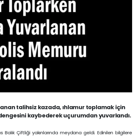
şanan talihsiz kazada, ıhlamur toplamak için
, dengesini kaybederek uçurumdan yuvarlandı.
alık Çiftliği yakınlarında meydana geldi. Edinilen bilgilere