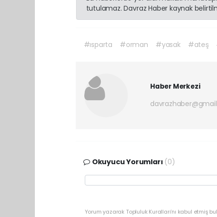
tutulamaz. Davraz Haber kaynak belirtilme
#ısparta
#orman
#yasak
#ateş
Haber Merkezi
davrazhaber@gmai
Okuyucu Yorumları
(0)
Yorum yazarak Topluluk Kuralları’nı kabul etmiş bu