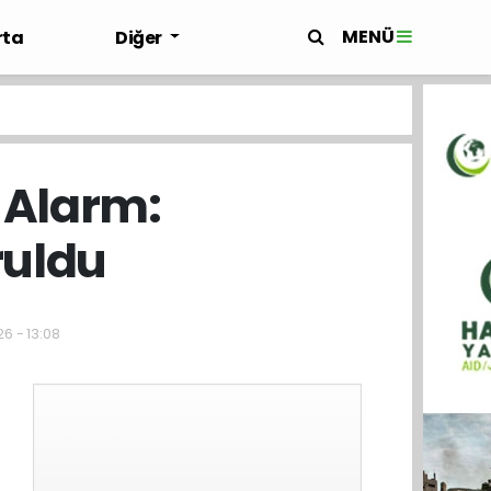
MENÜ
rta
Diğer
 Alarm:
ruldu
26 - 13:08