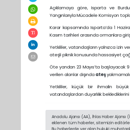
Açıklamaya göre, Isparta ve Burdur i
Yangınlarıyla Mücadele Komisyon toplant
Karar kapsamında Isparta’da 1 Haziran
Kasım tarihleri arasında ormanlara giriş
Yetkililer, vatandaşların yalnızca izin ve
ateşli piknik konusunda hassasiyet çağ
Öte yandan 23 Mayıs’ta başlayacak 9 g
verilen alanlar dışında
ateş
yakmamalar
Yetkililer, küçük bir ihmalin büy
vatandaşlardan duyarlılık beklediklerini 
Anadolu Ajansı (AA), İhlas Haber Ajansı 
eklenen tüm haberler, sitemizin editörl
Bu haberlerde yer alan hukuki muhatapla