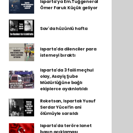
Isparta'ya Em.Tuğgeneral
Ömer Faruk Küçük geliyor
Sav'da hüzünlü hafta
Isparta'da dilenciler para
istemeyi bıraktı
Isparta'da 3 faili meçhul
olay, Asayiş Şube
Müdürlüğüne bağlı
ekiplerce aydınlatıldı
Roketsan, Ispartalı Yusuf
Serdar Yücel’in ani
ölümüyle sarsıldı
Isparta'da teröre lanet
basın açıklaması