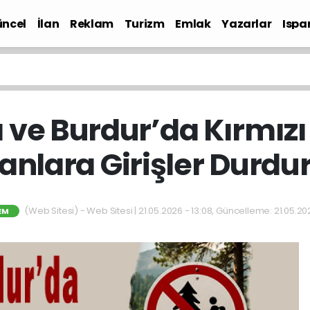
ncel
İlan
Reklam
Turizm
Emlak
Yazarlar
Ispa
Gündem
a ve Burdur’da Kırmızı
nlara Girişler Durdu
(Web Sitesi) - Web Sitesi | 21.05.2026 - 13:08, Güncelleme: 21.05.20
EM