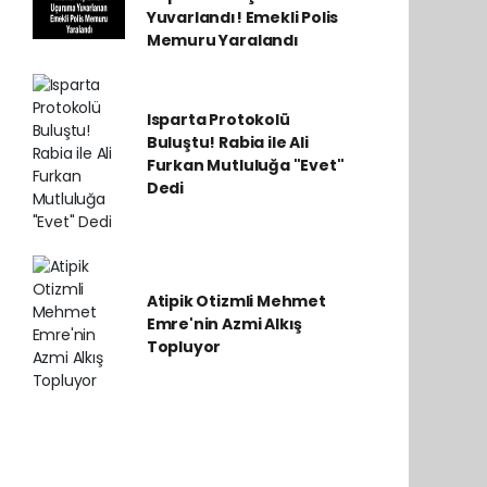
Yuvarlandı! Emekli Polis
Memuru Yaralandı
Isparta Protokolü
Buluştu! Rabia ile Ali
Furkan Mutluluğa "Evet"
Dedi
Atipik Otizmli Mehmet
Emre'nin Azmi Alkış
Topluyor