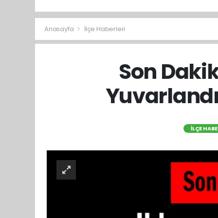
Anasayfa
İlçe Haberleri
Son Daki
Yuvarlandı
İLÇE HABE