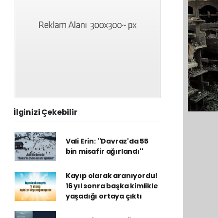
İlginizi Çekebilir
Vali Erin: ''Davraz'da 55
bin misafir ağırlandı''
Kayıp olarak aranıyordu!
16 yıl sonra başka kimlikle
yaşadığı ortaya çıktı