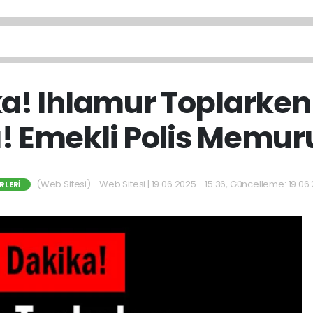
ka! Ihlamur Toplarke
! Emekli Polis Memur
(Web Sitesi) - Web Sitesi | 19.06.2025 - 15:36, Güncelleme: 19.06.
RLERI