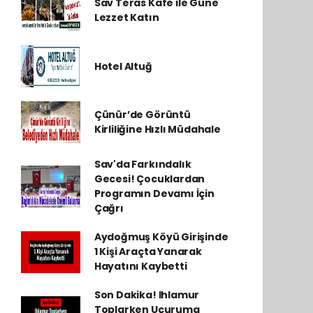
Sav Teras Kafe ile Güne
Lezzet Katın
Hotel Altuğ
Çünür’de Görüntü
Kirliliğine Hızlı Müdahale
Sav'da Farkındalık
Gecesi! Çocuklardan
Programın Devamı İçin
Çağrı
Aydoğmuş Köyü Girişinde
1 Kişi Araçta Yanarak
Hayatını Kaybetti
Son Dakika! Ihlamur
Toplarken Uçuruma