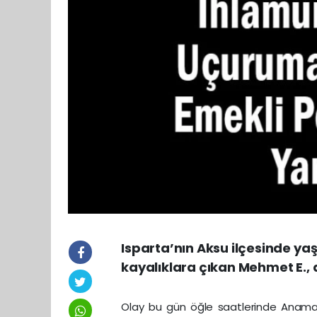
Isparta’nın Aksu ilçesinde ya
kayalıklara çıkan Mehmet E.
Olay bu gün öğle saatlerinde Anamas B