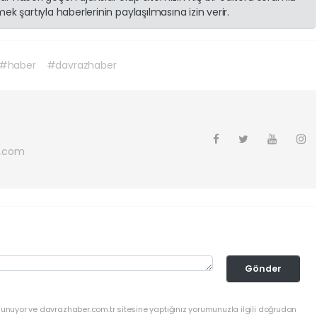
k şartıyla haberlerinin paylaşılmasına izin verir.
#haber
#davrazhaber
l.com
Gönder
lunuyor ve davrazhaber.com.tr sitesine yaptığınız yorumunuzla ilgili doğrudan