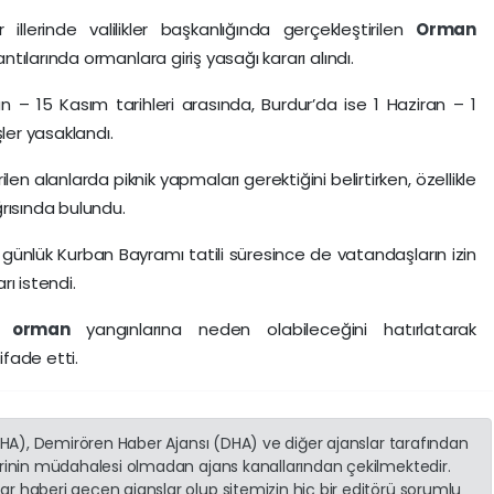
llerinde valilikler başkanlığında gerçekleştirilen
Orman
ılarında ormanlara giriş yasağı kararı alındı.
 – 15 Kasım tarihleri arasında, Burdur’da ise 1 Haziran – 1
ler yasaklandı.
rilen alanlarda piknik yapmaları gerektiğini belirtirken, özellikle
rısında bulundu.
ünlük Kurban Bayramı tatili süresince de vatandaşların izin
ı istendi.
ük
orman
yangınlarına neden olabileceğini hatırlatarak
ifade etti.
(İHA), Demirören Haber Ajansı (DHA) ve diğer ajanslar tarafından
erinin müdahalesi olmadan ajans kanallarından çekilmektedir.
r haberi geçen ajanslar olup sitemizin hiç bir editörü sorumlu