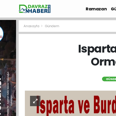
Ramazan
Gü
İlçe Haberleri
Anasayfa
Gündem
Ispart
Orma
GÜND