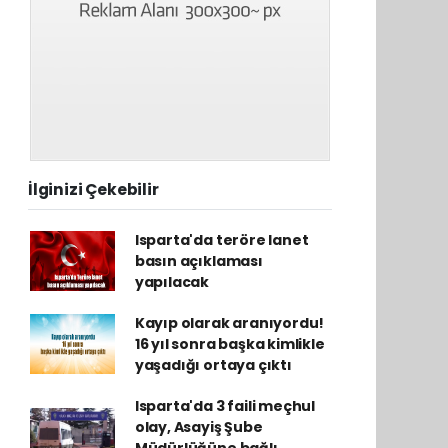
İlginizi Çekebilir
Isparta'da teröre lanet
basın açıklaması
yapılacak
Kayıp olarak aranıyordu!
16 yıl sonra başka kimlikle
yaşadığı ortaya çıktı
Isparta'da 3 faili meçhul
olay, Asayiş Şube
Müdürlüğüne bağlı