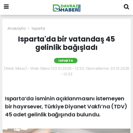
Anasayfa
Isparta
Isparta'da bir vatandaş 45
gelinlik bağışladı
ISPARTA
(Web Sitesi) - Web Sitesi | 03.01.2026 - 12:33, Güncelleme: 03.01.2026
- 12:33
Isparta’da isminin açıklanmasını istemeyen
bir hayırsever, Türkiye Diyanet Vakfı’na (TDV)
45 adet gelinlik bağışında bulundu.