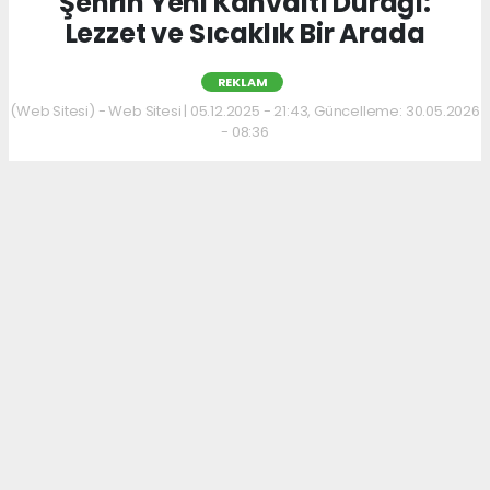
Şehrin Yeni Kahvaltı Durağı:
Lezzet ve Sıcaklık Bir Arada
REKLAM
(Web Sitesi) - Web Sitesi | 05.12.2025 - 21:43, Güncelleme: 30.05.2026
- 08:36
Kahvaltı kültürünü sevenler için keyifli bir
adres daha hizmet veriyor. Menüde; hakiki
kelle paça, mercimek ve ezogelin çorbaları ile
güne sıcak bir başlangıç yapılabiliyor.
Çorbalara eşlik eden tost, kumru ve gözleme
çeşitleri ise hem pratik hem de lezzetli
seçenekler sunuyor.