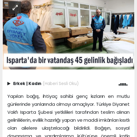
Erkek
|
Kadın
(Haberi Sesli Oku)
Yapılan bağış, ihtiyaç sahibi genç kızların en mutlu
günlerinde yanlarında olmayı amaçlıyor. Türkiye Diyanet
Vakfı Isparta Şubesi yetkilileri tarafından teslim alınan
gelinliklerin, evlilik hazırlığı yapan ve maddi imkânları kısıtlı
olan ailelere ulaştırılacağı bildirildi. Bağışın, sosyal
dayanışma ve yardımlaşma kültürüne önemli katkı