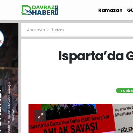
Ramazan
Gü
İlçe Haberleri
Anasayfa
Turizm
Isparta’da 
TURIZ