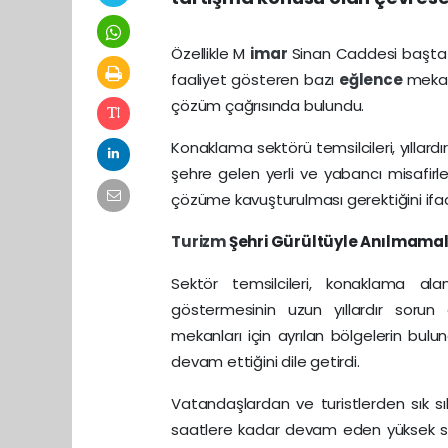
Özellikle M
imar
Sinan Caddesi başta o
faaliyet gösteren bazı
eğlence
mekan
çözüm çağrısında bulundu.
Konaklama sektörü temsilcileri, yılla
şehre gelen yerli ve yabancı misafirler
çözüme kavuşturulması gerektiğini ifad
Turizm
Şehri Gürültüyle Anılmamal
Sektör temsilcileri, konaklama ala
göstermesinin uzun yıllardır sorun
mekanları için ayrılan bölgelerin bu
devam ettiğini dile getirdi.
Vatandaşlardan ve turistlerden sık sık 
saatlere kadar devam eden yüksek sesl