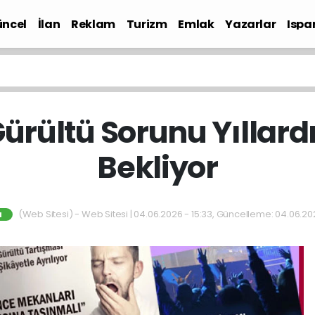
ncel
İlan
Reklam
Turizm
Emlak
Yazarlar
Ispa
Gündem
Gürültü Sorunu Yıllard
Bekliyor
(Web Sitesi) - Web Sitesi | 04.06.2026 - 15:33, Güncelleme: 04.06.20
M