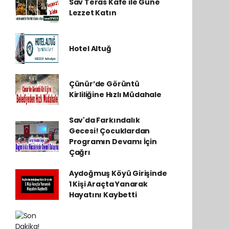
Sav Teras Kafe ile Güne
Lezzet Katın
Hotel Altuğ
Çünür’de Görüntü
Kirliliğine Hızlı Müdahale
Sav'da Farkındalık
Gecesi! Çocuklardan
Programın Devamı İçin
Çağrı
Aydoğmuş Köyü Girişinde
1 Kişi Araçta Yanarak
Hayatını Kaybetti