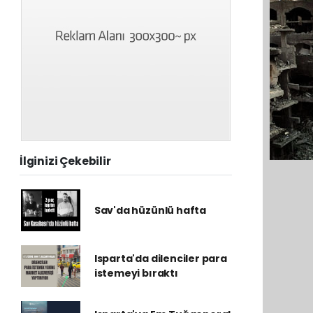
İlginizi Çekebilir
Sav'da hüzünlü hafta
Isparta'da dilenciler para
istemeyi bıraktı