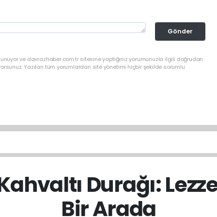
Gönder
lunuyor ve davrazhaber.com.tr sitesine yaptığınız yorumunuzla ilgili doğrudan
yorsunuz. Yazılan tüm yorumlardan site yönetimi hiçbir şekilde sorumlu
Kahvaltı Durağı: Lezze
Bir Arada