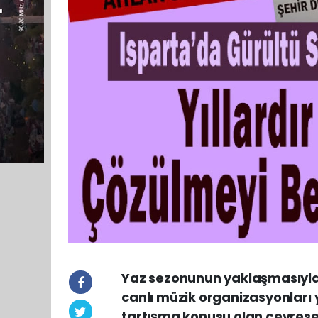
Yaz sezonunun yaklaşmasıyla b
canlı müzik organizasyonları 
tartışma konusu olan çevrese