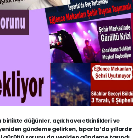
irlikte düğünler, açık hava etkinlikleri ve
yeniden gündeme gelirken, Isparta’da yıllardır
l gürültü sorunu da yeniden gündeme taşındı.