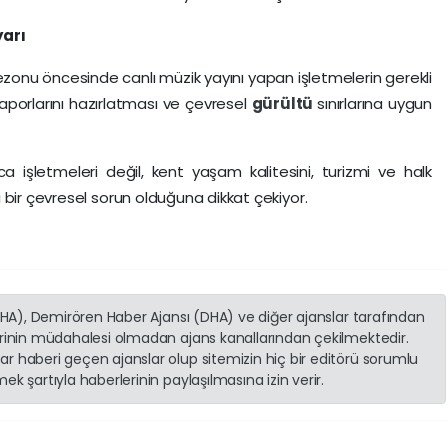
arı
onu öncesinde canlı müzik yayını yapan işletmelerin gerekli
raporlarını hazırlatması ve çevresel
gürültü
sınırlarına uygun
a işletmeleri değil, kent yaşam kalitesini, turizmi ve halk
 bir çevresel sorun olduğuna dikkat çekiyor.
(İHA), Demirören Haber Ajansı (DHA) ve diğer ajanslar tarafından
erinin müdahalesi olmadan ajans kanallarından çekilmektedir.
r haberi geçen ajanslar olup sitemizin hiç bir editörü sorumlu
k şartıyla haberlerinin paylaşılmasına izin verir.