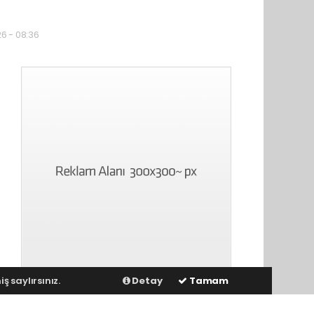
26 - 08:36
ş saylırsınız.
Detay
Tamam
İlginizi Çekebilir