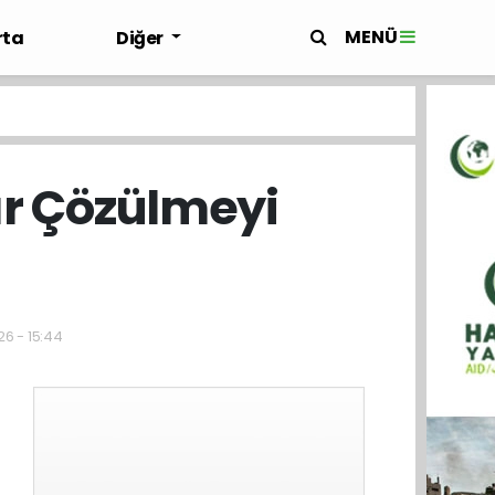
MENÜ
rta
Diğer
ır Çözülmeyi
26 - 15:44