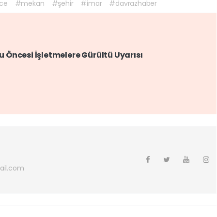
ce
#mekan
#şehir
#imar
#davrazhaber
 Öncesi İşletmelere Gürültü Uyarısı
ail.com