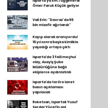
Isparta'ya Em.Tuğgeneral
Ömer Faruk Küçük geliyor
Vali Erin: ''Davraz'da 55
bin misafir ağırlandı''
Kayıp olarak aranıyordu!
16 yıl sonra başka kimlikle
yaşadığı ortaya çıktı
Isparta'da 3 faili meçhul
olay, Asayiş Şube
Müdürlüğüne bağlı
ekiplerce aydınlatıldı
Isparta'da teröre lanet
basın açıklaması
yapılacak
Roketsan, Ispartalı Yusuf
Serdar Yücel’in ani