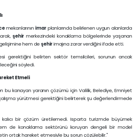
lı
nce
mekanlarının
imar
planlarında belirlenen uygun alanlarda
narak,
şehir
merkezindeki konaklama bölgelerinde yaşanan
gelişimine hem de
şehir
imajına zarar verdiğini ifade etti.
esi gerektiğini belirten sektör temsilcileri, sorunun ancak
eceğini söyledi.
areket Etmeli
den bu kanayan yaranın çözümü için Valilik, Belediye, Emniyet
r çalışma yürütmesi gerektiğini belirterek şu değerlendirmede
ak kalıcı bir çözüm üretilemedi. Isparta turizmde büyümek
hem de konaklama sektörünü koruyan dengeli bir model
yetin ortak hareket etmesiyle bu sorun çözülebilir."