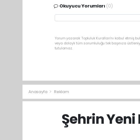
Okuyucu Yorumları
(0)
Yorum yazarak Topluluk Kuralları’nı kabul etmiş bu
veya dolaylı tüm sorumluluğu tek başınıza üstleni
tutulamaz.
Anasayfa
Reklam
Şehrin Yeni 