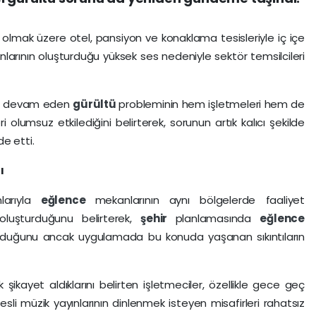
lmak üzere otel, pansiyon ve konaklama tesisleriyle iç içe
larının oluşturduğu yüksek ses nedeniyle sektör temsilcileri
rdır devam eden
gürültü
probleminin hem işletmeleri hem de
i olumsuz etkilediğini belirterek, sorunun artık kalıcı şekilde
e etti.
ı
nlarıyla
eğlence
mekanlarının aynı bölgelerde faaliyet
 oluşturduğunu belirterek,
şehir
planlamasında
eğlence
lunduğunu ancak uygulamada bu konuda yaşanan sıkıntıların
şikayet aldıklarını belirten işletmeciler, özellikle gece geç
i müzik yayınlarının dinlenmek isteyen misafirleri rahatsız