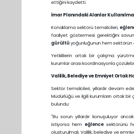
ettiğini kaydetti.
İmar Planındaki Alanlar Kullanılma
Konaklama sektörü temsilcileri,
eğle
faaliyet göstermesi gerektiğini savu
gürültü
yoğunluğunun hem sektörün 
Yetkililerin ortak bir çalışma yürütm
kurumlar arası koordinasyonla çözülebil
Valilik, Belediye ve Emniyet Ortak H
Sektör temsilcileri, yıllardır devam e
Müdürlüğü ve ilgili kurumların ortak bi
bulundu:
"Bu sorun yıllardır konuşuluyor anc
istiyorsa hem
eğlence
sektörünü 
oluşturulmalı. Valilik, belediye ve emni