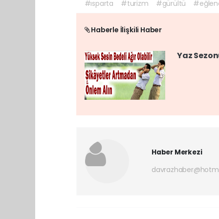
#ısparta
#turizm
#gürültü
#eğlen
Haberle İlişkili Haber
Yaz Sezonu
Haber Merkezi
davrazhaber@hotm