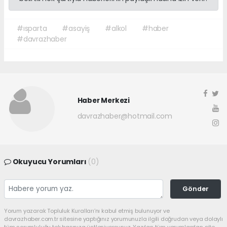
#ısparta
#asayiş
#alkol
#haber
#davrazhaber
Haber Merkezi
davrazhaber@hotmail.com
Okuyucu Yorumları
(0)
Gönder
Yorum yazarak Topluluk Kuralları’nı kabul etmiş bulunuyor ve
davrazhaber.com.tr sitesine yaptığınız yorumunuzla ilgili doğrudan veya dolaylı
tüm sorumluluğu tek başınıza üstleniyorsunuz. Yazılan tüm yorumlardan site