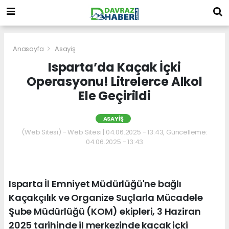
Anasayfa
Asayiş
Isparta’da Kaçak İçki
Operasyonu! Litrelerce Alkol
Ele Geçirildi
ASAYIŞ
(Web Sitesi) - Web Sitesi | 04.06.2025 - 13:43, Güncelleme:
04.06.2025 - 13:43
Isparta İl Emniyet Müdürlüğü'ne bağlı
Kaçakçılık ve Organize Suçlarla Mücadele
Şube Müdürlüğü (KOM) ekipleri, 3 Haziran
2025 tarihinde il merkezinde kaçak içki