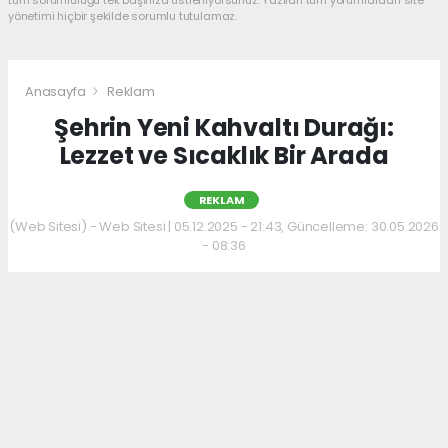
yönetimi hiçbir şekilde sorumlu tutulamaz.
Anasayfa
Reklam
Şehrin Yeni Kahvaltı Durağı:
Lezzet ve Sıcaklık Bir Arada
REKLAM
(Web Sitesi) - Web Sitesi | 05.12.2025 - 21:43, Güncelleme: 30.05.2026
- 08:36
Kahvaltı kültürünü sevenler için keyifli bir
adres daha hizmet veriyor. Menüde; hakiki
kelle paça, mercimek ve ezogelin çorbaları ile
güne sıcak bir başlangıç yapılabiliyor.
Çorbalara eşlik eden tost, kumru ve gözleme