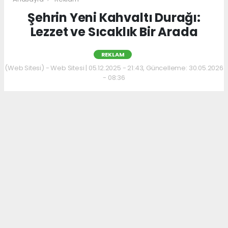
Şehrin Yeni Kahvaltı Durağı:
Lezzet ve Sıcaklık Bir Arada
REKLAM
(Web Sitesi) - Web Sitesi | 05.12.2025 - 21:43, Güncelleme: 30.05.2026
- 08:36
Kahvaltı kültürünü sevenler için keyifli bir
adres daha hizmet veriyor. Menüde; hakiki
kelle paça, mercimek ve ezogelin çorbaları ile
güne sıcak bir başlangıç yapılabiliyor.
Çorbalara eşlik eden tost, kumru ve gözleme
çeşitleri ise hem pratik hem de lezzetli
seçenekler sunuyor.