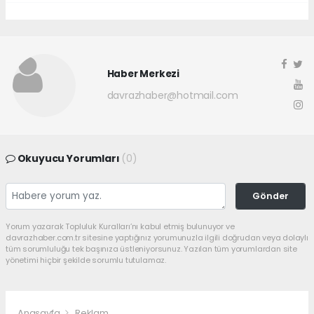
Haber Merkezi
davrazhaber@hotmail.com
Okuyucu Yorumları
(0)
Gönder
Yorum yazarak Topluluk Kuralları’nı kabul etmiş bulunuyor ve
davrazhaber.com.tr sitesine yaptığınız yorumunuzla ilgili doğrudan veya dolaylı
tüm sorumluluğu tek başınıza üstleniyorsunuz. Yazılan tüm yorumlardan site
yönetimi hiçbir şekilde sorumlu tutulamaz.
Anasayfa
Reklam