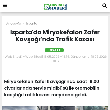
Anasayfa
Isparta
Isparta'da Miryokefalon Zafer
Kavşağı’nda Trafik Kazası
ISPARTA
(Web Sitesi) - Web Sitesi | 18.05.2026 - 18:14, Güncelleme: 18.05.2026
- 18:19
Miryokefalon Zafer Kavşağı’nda saat 18.00
civarlarında servis midibüsü ile otomobilin
karıştığı trafik kazası meydana geldi.