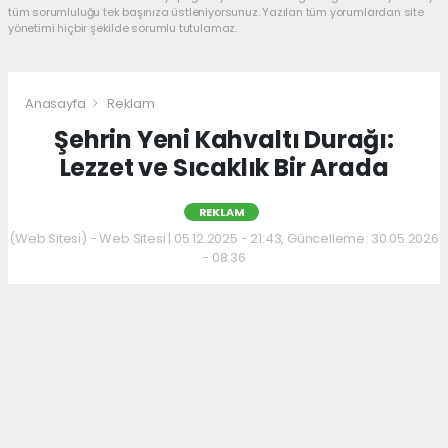
tüm sorumluluğu tek başınıza üstleniyorsunuz. Yazılan tüm yorumlardan site
yönetimi hiçbir şekilde sorumlu tutulamaz.
Anasayfa
Reklam
Şehrin Yeni Kahvaltı Durağı:
Lezzet ve Sıcaklık Bir Arada
REKLAM
(Web Sitesi) - Web Sitesi | 05.12.2025 - 21:43, Güncelleme: 30.05.2026
- 08:36
Kahvaltı kültürünü sevenler için keyifli bir
adres daha hizmet veriyor. Menüde; hakiki
kelle paça, mercimek ve ezogelin çorbaları ile
güne sıcak bir başlangıç yapılabiliyor.
Çorbalara eşlik eden tost, kumru ve gözleme