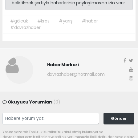
belirtilmek şartıyla haberlerinin paylaşılmasına izin verir.
#gölcük
#kros
#yarış
#haber
#davrazhaber
Haber Merkezi
davrazhaber@hotmail.com
Okuyucu Yorumları
(0)
Gönder
Yorum yazarak Topluluk Kuralları’nı kabul etmiş bulunuyor ve
davrazhaber.com.tr sitesine yaptığınız yorumunuzla ilgili doğrudan veya dolaylı