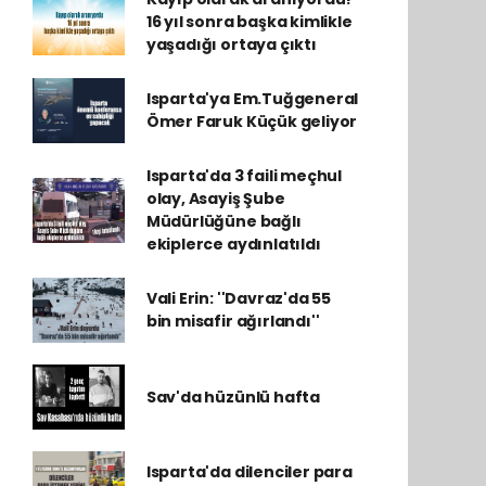
16 yıl sonra başka kimlikle
yaşadığı ortaya çıktı
Isparta'ya Em.Tuğgeneral
Ömer Faruk Küçük geliyor
Isparta'da 3 faili meçhul
olay, Asayiş Şube
Müdürlüğüne bağlı
ekiplerce aydınlatıldı
Vali Erin: ''Davraz'da 55
bin misafir ağırlandı''
Sav'da hüzünlü hafta
Isparta'da dilenciler para