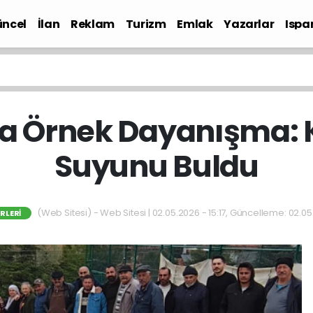
ncel
İlan
Reklam
Turizm
Emlak
Yazarlar
Ispa
Gündem
da Örnek Dayanışma: 
Suyunu Buldu
(Web Sitesi) - Web Sitesi | 02.05.2026 - 15:17, Güncelleme: 02.05.
RLERI