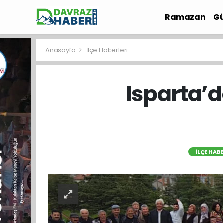
Ramazan
Gü
İlçe Haberleri
Anasayfa
İlçe Haberleri
Isparta’
İLÇE HABE