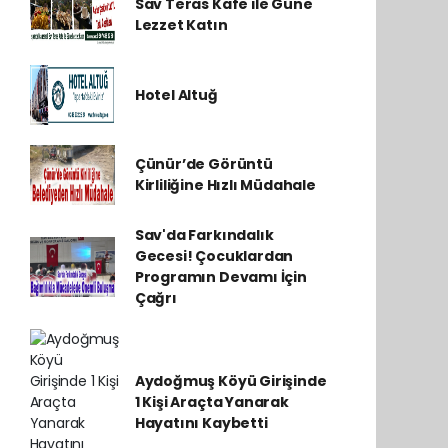
Sav Teras Kafe ile Güne
Lezzet Katın
Hotel Altuğ
Çünür’de Görüntü
Kirliliğine Hızlı Müdahale
Sav'da Farkındalık
Gecesi! Çocuklardan
Programın Devamı İçin
Çağrı
Aydoğmuş Köyü Girişinde
1 Kişi Araçta Yanarak
Hayatını Kaybetti