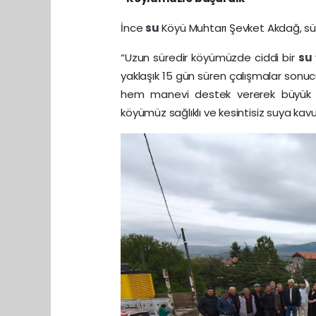
İnce
su
Köyü Muhtarı Şevket Akdağ, süre
“Uzun süredir köyümüzde ciddi bir
su
yaklaşık 15 gün süren çalışmalar sonu
hem manevi destek vererek büyük kat
köyümüz sağlıklı ve kesintisiz suya kav