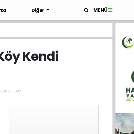
MENÜ
rta
Diğer
Köy Kendi
2026 - 15:17