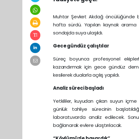
Muhtar Şevket Akdağ öncülüğünde başl
hafta sürdü. Yapılan kaynak arama ç
sondajda suya ulaşıldı.
Gece gündüz çalıştılar
Süreç boyunca profesyonel ekiplerle
kazandırmak için gece gündüz deme
kesilerek dualarla açılış yapıldı.
Analiz süreci başladı
Yetkililer, kuyudan çıkan suyun içme 
günlük tahliye sürecinin başlatıld
laboratuvarda analiz edilecek. Son
bağlanarak evlere ulaştırılacak.
“Köylümüzle başardık”