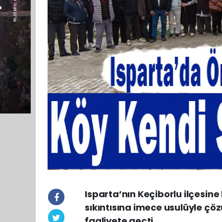
Isparta’nın Keçiborlu ilçesine
sıkıntısına imece usulüyle çö
faaliyete geçti.