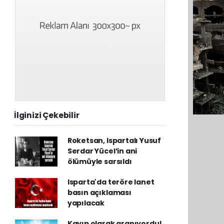
İlginizi Çekebilir
Roketsan, Ispartalı Yusuf
Serdar Yücel’in ani
ölümüyle sarsıldı
Isparta'da teröre lanet
basın açıklaması
yapılacak
Kayıp olarak aranıyordu!