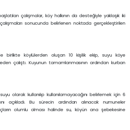
atılan çalışmalar, köy halkının da desteğiyle yaklaşık iki
alışmaları sonucunda belirlenen noktada gerçekleştirilen
 birlikte köylülerden oluşan 10 kişilik ekip, suyu köye
den çalıştı. Kuyunun tamamlanmasının ardından kurban
suyu olarak kullanılıp kullanılamayacağını belirlemek için 6
ığını açıkladı. Bu sürecin ardından alınacak numuneler
uçların olumlu olması halinde su, köyün ana şebekesine